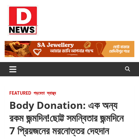
Skip
to
content
Dnews
#Medinipur #News #LatestBengali #NewsBangla
#Medinipur24X7News
FEATURED
গড়বেতা
স্বাস্থ্য
Body Donation: এক অন্য
রকম জন্মদিন!ছোট্ট সমন্বিতার জন্মদিনে
7 প্রিয়জনের মরনোত্তর দেহদান