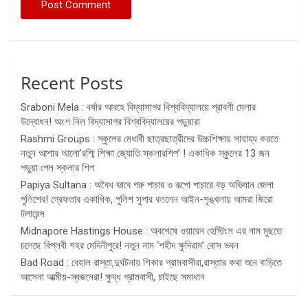
Recent Posts
Sraboni Mela : বর্ষার আবহে বিদ্যাসাগর বিশ্ববিদ্যালয়ে শ্রাবণী মেলার
উদ্বোধন! অংশ নিল বিদ্যাসাগর বিশ্ববিদ্যালয়ের পড়ুয়ারা
Rashmi Groups : স্কুলের মেধাবী ছাত্রছাত্রীদের উচ্চশিক্ষায় সাহায্য করতে
নতুন আশার আলো’রশ্মি শিক্ষা জ্যোতি স্কলারশিপ’ ! একাধিক স্কুলের 13 জন
পড়ুয়া পেল স্কলার শিপ
Papiya Sultana : অবৈধ ভাবে গরু পাচার ও রূপো পাচারে বড় অভিযান জেলা
পুলিশের! গ্রেফতার একাধিক, পুলিশ সুপার বললেন আইন-শৃঙ্খলায় আমরা জিরো
টলারেন্স
Midnapore Hastings House : অবশেষে ওয়ারেন হেস্টিংস এর নাম মুছতে
চলেছে বিপ্লবী শহর মেদিনীপুরে! নতুন নাম ‘শহীদ ক্ষুদিরাম’ বোস ভবন
Bad Road : বেহাল রাস্তা,দুর্ঘটনায় শিকার গ্রামবাসীরা,রাস্তার কথা শুনে বাড়িতে
আসেনা আত্মীয়-স্বজনেরা! ক্ষুব্ধ গ্রামবাসী, চাইছে সমাধান