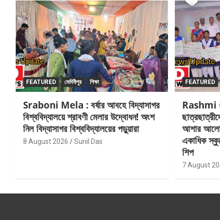
FEATURED
মেদিনীপুর
শিক্ষা
FEATURED
Sraboni Mela : বর্ষার আবহে বিদ্যাসাগর
Rashmi Gr
বিশ্ববিদ্যালয়ে শ্রাবণী মেলার উদ্বোধন! অংশ
ছাত্রছাত্রীদ
নিল বিদ্যাসাগর বিশ্ববিদ্যালয়ের পড়ুয়ারা
আশার আলো’রশ
একাধিক স্কু
8 August 2026
Sunil Das
শিপ
7 August 2