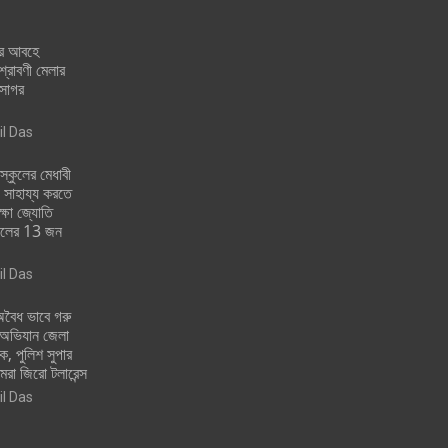
ার আবহে
 শ্রাবণী মেলার
াসাগর
il Das
ুলের মেধাবী
য় সাহায্য করতে
্ষা জ্যোতি
কুলের 13 জন
il Das
ৈধ ভাবে গরু
় অভিযান জেলা
ক, পুলিশ সুপার
রা জিরো টলারেন্স
il Das