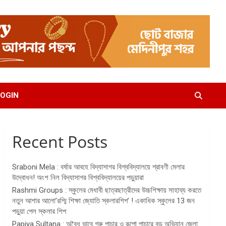
OGIN
Recent Posts
Sraboni Mela : বর্ষার আবহে বিদ্যাসাগর বিশ্ববিদ্যালয়ে শ্রাবণী মেলার
উদ্বোধন! অংশ নিল বিদ্যাসাগর বিশ্ববিদ্যালয়ের পড়ুয়ারা
Rashmi Groups : স্কুলের মেধাবী ছাত্রছাত্রীদের উচ্চশিক্ষায় সাহায্য করতে
নতুন আশার আলো’রশ্মি শিক্ষা জ্যোতি স্কলারশিপ’ ! একাধিক স্কুলের 13 জন
পড়ুয়া পেল স্কলার শিপ
Papiya Sultana : অবৈধ ভাবে গরু পাচার ও রূপো পাচারে বড় অভিযান জেলা