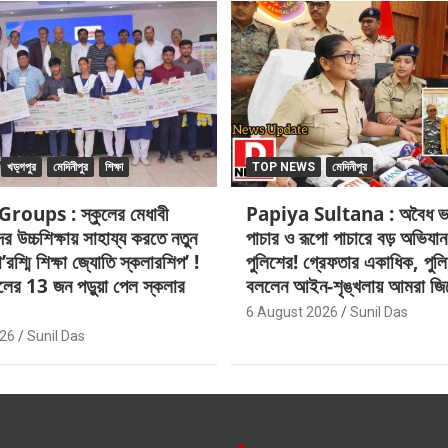
খড়্গপুর
মেদিনীপুর
শিক্ষা
TOP NEWS
মেদিনীপুর
oups : স্কুলের মেধাবী
Papiya Sultana : অবৈধ ভা
ের উচ্চশিক্ষায় সাহায্য করতে নতুন
পাচার ও রূপো পাচারে বড় অভিযা
্মি শিক্ষা জ্যোতি স্কলারশিপ’ !
পুলিশের! গ্রেফতার একাধিক, পুলি
লের 13 জন পড়ুয়া পেল স্কলার
বললেন আইন-শৃঙ্খলায় আমরা জির
6 August 2026
Sunil Das
026
Sunil Das