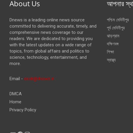
About Us
আপনার স্থ
Dnews is a leading online news source
পশ্চিম মেদিনীপুর
committed to delivering accurate, timely, and
পূর্ব মেদিনীপুর
comprehensive news coverage to our
ঝাড়গ্রাম
readers. We are dedicated to providing you
দক্ষিণবঙ্গ
with the latest updates on a wide range of
topics, from global affairs and politics to
শিক্ষা
science, technology, entertainment, and
স্বাস্থ্য
more.
Email -
desk@dnews.in
DMCA
Home
Privacy Policy