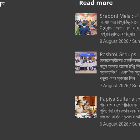
ান
Read more
Sraboni Mela : বর্ষ
বিদ্যাসাগর বিশ্ববিদ্যালয়ে
উদ্বোধন! অংশ নিল বিদ্য
বিশ্ববিদ্যালয়ের পড়ুয়ারা
8 August 2026
Sun
Rashmi Groups : স্ক
ছাত্রছাত্রীদের উচ্চশিক্ষা
নতুন আশার আলো’রশ্মি শিক
স্কলারশিপ’ ! একাধিক স্
পড়ুয়া পেল স্কলার শিপ
7 August 2026
Sun
Papiya Sultana : অব
পাচার ও রূপো পাচারে বড
পুলিশের! গ্রেফতার একাধি
বললেন আইন-শৃঙ্খলায় আম
6 August 2026
Sun