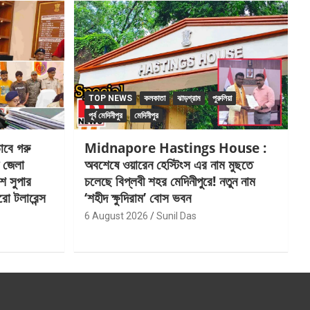
TOP NEWS
কলকাতা
ঝাড়গ্রাম
পুরুলিয়া
পূর্ব মেদিনীপুর
মেদিনীপুর
বে গরু
Midnapore Hastings House :
ন জেলা
অবশেষে ওয়ারেন হেস্টিংস এর নাম মুছতে
শ সুপার
চলেছে বিপ্লবী শহর মেদিনীপুরে! নতুন নাম
ো টলারেন্স
‘শহীদ ক্ষুদিরাম’ বোস ভবন
6 August 2026
Sunil Das