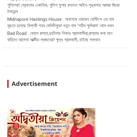
পুলিশের! গ্রেফতার একাধিক, পুলিশ সুপার বললেন আইন-শৃঙ্খলায় আমরা জিরো
টলারেন্স
Midnapore Hastings House : অবশেষে ওয়ারেন হেস্টিংস এর নাম
মুছতে চলেছে বিপ্লবী শহর মেদিনীপুরে! নতুন নাম ‘শহীদ ক্ষুদিরাম’ বোস ভবন
Bad Road : বেহাল রাস্তা,দুর্ঘটনায় শিকার গ্রামবাসীরা,রাস্তার কথা শুনে
বাড়িতে আসেনা আত্মীয়-স্বজনেরা! ক্ষুব্ধ গ্রামবাসী, চাইছে সমাধান
Advertisement