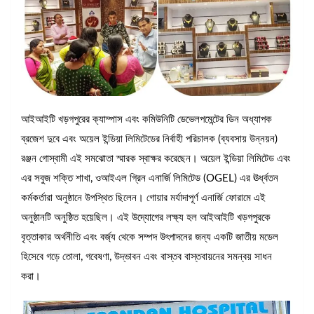
আইআইটি খড়গপুরের ক্যাম্পাস এবং কমিউনিটি ডেভেলপমেন্টের ডিন অধ্যাপক
ব্রজেশ দুবে এবং অয়েল ইন্ডিয়া লিমিটেডের নির্বাহী পরিচালক (ব্যবসায় উন্নয়ন)
রঞ্জন গোস্বামী এই সমঝোতা স্মারক স্বাক্ষর করেছেন। অয়েল ইন্ডিয়া লিমিটেড এবং
এর সবুজ শক্তি শাখা, ওআইএল গ্রিন এনার্জি লিমিটেড (OGEL) এর ঊর্ধ্বতন
কর্মকর্তারা অনুষ্ঠানে উপস্থিত ছিলেন। গোয়ার মর্যাদাপূর্ণ এনার্জি ফোরামে এই
অনুষ্ঠানটি অনুষ্ঠিত হয়েছিল। এই উদ্যোগের লক্ষ্য হল আইআইটি খড়গপুরকে
বৃত্তাকার অর্থনীতি এবং বর্জ্য থেকে সম্পদ উৎপাদনের জন্য একটি জাতীয় মডেল
হিসেবে গড়ে তোলা, গবেষণা, উদ্ভাবন এবং বাস্তব বাস্তবায়নের সমন্বয় সাধন
করা।