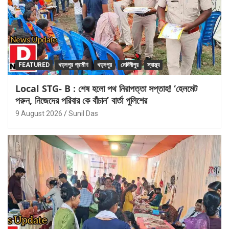
FEATURED
খড়গপুর গ্রামীণ
খড়্গপুর
মেদিনীপুর
স্বাস্থ্য
Local STG- B : শেষ হলো পথ নিরাপত্তা সপ্তাহ! ‘হেলমেট
পরুন, নিজেদের পরিবার কে বাঁচান’ বার্তা পুলিশের
9 August 2026
Sunil Das