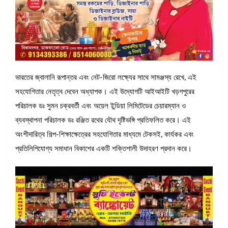
ভারতের জ্বালানি রূপান্তর এবং নেট-জিরো লক্ষ্যের সাথে সামঞ্জস্য রেখে, এই
সহযোগিতার নেতৃত্ব দেবেন অধ্যাপক। এই উদ্যোগটি আইআইটি খড়গপুরের
পরিচালক ডঃ সুমন চক্রবর্তী এবং অয়েল ইন্ডিয়া লিমিটেডের চেয়ারম্যান ও
ব্যবস্থাপনা পরিচালক ডঃ রঞ্জিত রথের যৌথ দৃষ্টিভঙ্গি প্রতিফলিত করে। এই
অংশীদারিত্ব শিল্প-শিক্ষাক্ষেত্রের সহযোগিতার মাধ্যমে টেকসই, কার্যকর এবং
প্রতিলিপিযোগ্য সমাধান বিকাশের একটি শক্তিশালী উদাহরণ প্রদান করে।