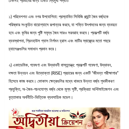
টেকসই প্রভাবের জন্য একটি দ্বিমুখী পদ্ধতি
১) পরিবেশগত এবং নগর উপযোগিতা: প্রস্তাবিত সিবিজি প্ল্যান্ট জৈব বর্জ্যকে
পরিষ্কার সংকুচিত বায়োগ্যাসে রূপান্তর করবে, যা শক্তি উৎপাদনের জন্য ব্যবহৃত
হবে এবং কৃষির জন্য পুষ্টি সমৃদ্ধ জৈব সারও সরবরাহ করবে। প্রকল্পটি বর্জ্য
ব্যবস্থাপনা, গ্রিনহাউস গ্যাস নির্গমন হ্রাস এবং মাটির স্বাস্থ্যের মতো শহুরে
চ্যালেঞ্জগুলির সমাধান প্রদান করে।
২) একাডেমিক, গবেষণা এবং উদ্ভাবনী বাস্তুতন্ত্র: প্রকল্পটি গবেষণা, উদ্ভাবন,
দক্ষতা উন্নয়ন এবং উদ্যোক্তা (RISE) প্রচারের জন্য একটি “জীবন্ত পরীক্ষাগার”
হিসেবে কাজ করবে। ফোকাস ক্ষেত্রগুলির মধ্যে থাকবে উন্নত বর্জ্য পৃথকীকরণ
প্রযুক্তি, অ-জৈব-পচনযোগ্য বর্জ্য থেকে মূল্য সৃষ্টি, প্রক্রিয়া অপ্টিমাইজেশন এবং
বৃত্তাকার অর্থনীতি-ভিত্তিক ব্যবসায়িক মডেল।