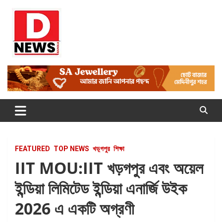
Skip
to
content
Dnews
#Medinipur #News #LatestBengali #NewsBangla
#Medinipur24X7News
FEATURED
TOP NEWS
খড়্গপুর
শিক্ষা
IIT MOU:IIT খড়গপুর এবং অয়েল
ইন্ডিয়া লিমিটেড ইন্ডিয়া এনার্জি উইক
2026 এ একটি অগ্রণী