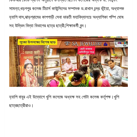
কিউআর কোড স্থাপন অনুষ্ঠানে উপস্থিত ছিলেন কলেজের অধ্যক্ষ ড. বিদ্যুৎ
সামন্ত,খড়গপুর কলেজ টিচার্স কাউন্সিলের সম্পাদক ড.রাখাল চন্দ্র ভূঁইয়া, অধ্যাপক
হ্যাপি দাস,ঝাড়গ্রামের কাপগাড়ী সেবা ভারতী মহাবিদ্যালয়ে অধ্যাপিকা পম্পি ঘোষ
সহ উদ্ভিদ বিদ্যা বিভাগের ছাত্র ছাত্রী,শিক্ষাকর্মী বৃন্দ।
হ্যাপি বাবুর এই উদ্যোগে খুশি কলেজে অধ্যক্ষ সহ গোটা কলেজ কর্তৃপক্ষ।খুশি
ছাত্রছাত্রীরাও।