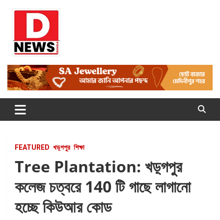
Skip
to
content
Dnews
#Medinipur #News #LatestBengali #NewsBangla
#Medinipur24X7News
FEATURED
খড়্গপুর
শিক্ষা
Tree Plantation: খড়্গপুর
কলেজ চত্বরে 140 টি গাছে লাগানো
হচ্ছে কিউআর কোড