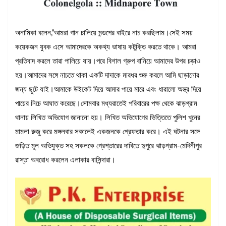
অনামিকা বলেন,”আমরা গান চালিয়ে মন্ডপের বাইরে নাচ করছিলাম।সেই সময়
কয়েকজন যুবক এসে আমাদেরকে অকথ্য ভাষায় কটুক্তি করতে থাকে। আমরা
প্রতিবাদ করলে তারা পালিয়ে যায়।পরে বিশাল গ্রুপ বানিয়ে আমাদের উপর চড়াও
হয়।আমাদের সঙ্গে নাচতে থাকা একটি দাদাকে মারধর শুরু করলে আমি ছাড়ানোর
জন্য ছুটে যাই।আমাকে উইকেট দিয়ে আমার পায়ে মারে এবং ধারালো অস্ত্র দিয়ে
পায়ের নিচে আঘাত করেছে।সোমবার মধ্যরাতেই পরিবারের পক্ষ থেকে ঝাড়গ্রাম
থানায় লিখিত অভিযোগ জানানো হয়। লিখিত অভিযোগের ভিত্তিতে পুলিশ খুনের
মামলা রুজু করে মঙ্গলবার সকালেই একজনকে গ্রেফতার করে। এই ঘটনার সঙ্গে
জড়িত মূল অভিযুক্ত সহ সকলকে গ্রেপ্তারের দাবিতে দুপুরে ঝাড়গ্রাম-মেদিনীপুর
রাস্তা অবরোধ করলেন এলাকার বাসিন্দারা।