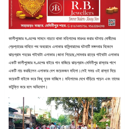
কালীপুজোর মণ্ডপের সামনে নাচতে থাকা মহিলাদের মারধর করার ঘটনায় দোষীদের
গ্রেপ্তারের দাবিতে পথ অবরোধে এলাকার বাসিন্দারাদের ঘটনাটি মঙ্গলবার বিকেলে
ঝাড়গ্রাম শহরের গাইঘাটা এলাকার।জানা গিয়েছে,সোমবার রাত্রে গাইঘাটা এলাকার
একটি কালীপুজোর মণ্ডপের বাইরে গান বাজিয়ে ঝাড়গ্রাম-মেদিনীপুর রাস্তার পাশে
একটি নাচ করছিলেন এলাকার বেশ কয়েকজন মহিলা।সেই সময় ওই রাস্তা দিয়ে
কয়েকটি বাইকে করে কিছু যুবক যাচ্ছিল। মহিলাদের দেখে দাঁড়িয়ে পড়েন এবং তাদের
কটুক্তি করে বলে অভিযোগ।