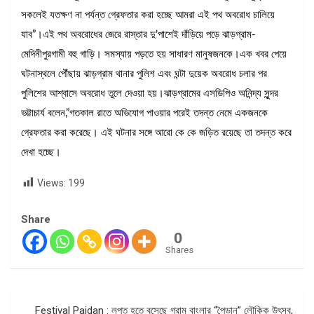
সকলেই যতক্ষণ না পর্যন্ত গ্রেফতার করা হচ্ছে আমরা এই পথ অবরোধ চালিয়ে
যাব”।এই পথ অবরোধের জেরে রাস্তার দু’পাশেই দাঁড়িয়ে পড়ে ঝাড়গ্রাম-
মেদিনীপুরগামী বহু গাড়ি। সমস্যায় পড়তে হয় সাধারণ মানুষজনকে।এক খবর পেয়ে
ঘটনাস্থলে পৌঁছায় ঝাড়গ্রাম থানার পুলিশ এবং ঘন্টা দুয়েক অবরোধ চলার পর
পুলিশের আশ্বাসে অবরোধ তুলে দেওয়া হয়।ঝাড়গ্রামের এসডিপিও অনিন্দ্য সুন্দর
ভট্টাচার্য বলেন,”গতকাল রাতে অভিযোগ পাওয়ার পরেই তদন্ত নেমে একজনকে
গ্রেফতার করা করেছে। এই ঘটনার সঙ্গে আরো কে কে জড়িত রয়েছে তা তদন্ত করে
দেখা হচ্ছে।
Views:
199
Share
0
Shares
Post
Festival Paidan : লুপ্ত হতে বসেছে গ্রাম বাংলার “পৈড়ান” লৌকিক উৎসব,