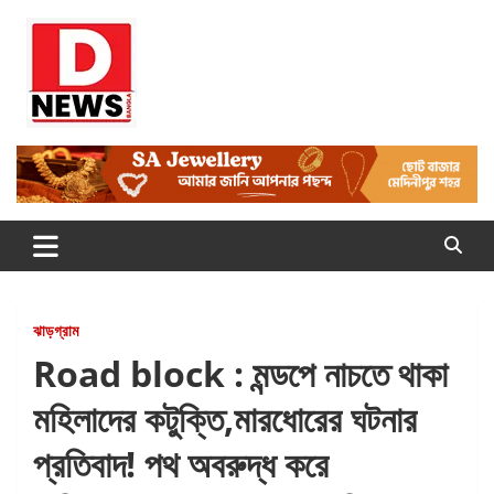
Skip
to
content
Dnews
#Medinipur #News #LatestBengali #NewsBangla
#Medinipur24X7News
ঝাড়গ্রাম
Road block : মন্ডপে নাচতে থাকা
মহিলাদের কটুক্তি,মারধোরের ঘটনার
প্রতিবাদ! পথ অবরুদ্ধ করে