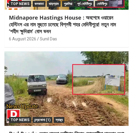
TOP NEWS
কলকাতা
ঝাড়গ্রাম
পুরুলিয়া
পূর্ব মেদিনীপুর
মেদিনীপুর
Midnapore Hastings House : অবশেষে ওয়ারেন
হেস্টিংস এর নাম মুছতে চলেছে বিপ্লবী শহর মেদিনীপুরে! নতুন নাম
‘শহীদ ক্ষুদিরাম’ বোস ভবন
6 August 2026
Sunil Das
TOP NEWS
চন্দ্রকোনা (1)
স্বাস্থ্য