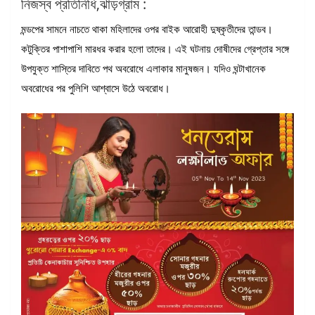
নিজস্ব প্রতিনিধি,ঝাড়গ্রাম :
মন্ডপের সামনে নাচতে থাকা মহিলাদের ওপর বাইক আরোহী দুষ্কৃতীদের তান্ডব।
কটুক্তির পাশাপাশি মারধর করার হলো তাদের। এই ঘটনায় দোষীদের গ্রেপ্তার সঙ্গে
উপযুক্ত শাস্তির দাবিতে পথ অবরোধে এলাকার মানুষজন। যদিও ঘন্টাখানেক
অবরোধের পর পুলিশি আশ্বাসে উঠে অবরোধ।