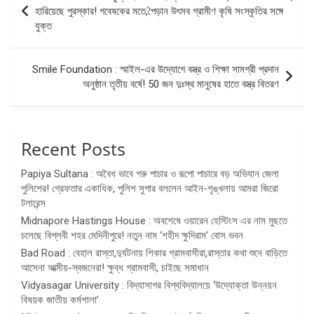
navigation
হারিয়েছে পুরস্কার! গবেষকের মতে,পৈড়ান উৎসব গ্রামীণ কৃষি সংস্কৃতির সঙ্গে
যুক্ত
Smile Foundation : স্মাইল-এর উদ্যোগে বস্ত্র ও শিক্ষা সামগ্রী প্রদান
অনুষ্ঠান তৃতীয় বর্ষে! 50 জন দুঃস্থ মানুষের হাতে বস্ত্র বিতরণ
Recent Posts
Papiya Sultana : অবৈধ ভাবে গরু পাচার ও রূপো পাচারে বড় অভিযান জেলা
পুলিশের! গ্রেফতার একাধিক, পুলিশ সুপার বললেন আইন-শৃঙ্খলায় আমরা জিরো
টলারেন্স
Midnapore Hastings House : অবশেষে ওয়ারেন হেস্টিংস এর নাম মুছতে
চলেছে বিপ্লবী শহর মেদিনীপুরে! নতুন নাম ‘শহীদ ক্ষুদিরাম’ বোস ভবন
Bad Road : বেহাল রাস্তা,দুর্ঘটনায় শিকার গ্রামবাসীরা,রাস্তার কথা শুনে বাড়িতে
আসেনা আত্মীয়-স্বজনেরা! ক্ষুব্ধ গ্রামবাসী, চাইছে সমাধান
Vidyasagar University : বিদ্যাসাগর বিশ্ববিদ্যালয়ে ‘উদ্যোক্তা উন্নয়ন
বিষয়ক জাতীয় কর্মশালা’