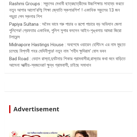
Rashmi Groups : স্কুলের মেধাবী ছাত্রছাত্রীদের উচ্চশিক্ষায় সাহায্য করতে
নতুন আশার আলো’রশ্মি শিক্ষা জ্যোতি স্কলারশিপ’ ! একাধিক স্কুলের 13 জন
পড়ুয়া পেল স্কলার শিপ
Papiya Sultana : অবৈধ ভাবে গরু পাচার ও রূপো পাচারে বড় অভিযান জেলা
পুলিশের! গ্রেফতার একাধিক, পুলিশ সুপার বললেন আইন-শৃঙ্খলায় আমরা জিরো
টলারেন্স
Midnapore Hastings House : অবশেষে ওয়ারেন হেস্টিংস এর নাম মুছতে
চলেছে বিপ্লবী শহর মেদিনীপুরে! নতুন নাম ‘শহীদ ক্ষুদিরাম’ বোস ভবন
Bad Road : বেহাল রাস্তা,দুর্ঘটনায় শিকার গ্রামবাসীরা,রাস্তার কথা শুনে বাড়িতে
আসেনা আত্মীয়-স্বজনেরা! ক্ষুব্ধ গ্রামবাসী, চাইছে সমাধান
Advertisement