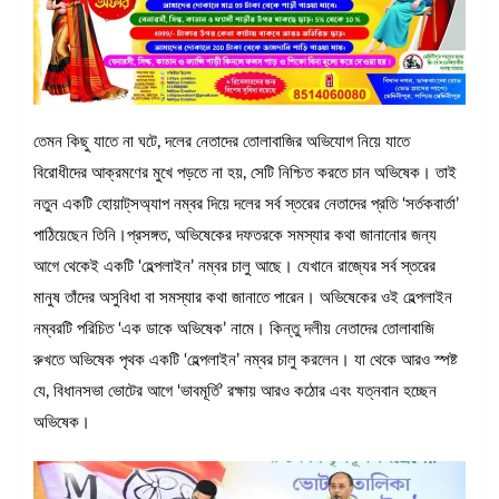
তেমন কিছু যাতে না ঘটে, দলের নেতাদের তোলাবাজির অভিযোগ নিয়ে যাতে
বিরোধীদের আক্রমণের মুখে পড়তে না হয়, সেটি নিশ্চিত করতে চান অভিষেক। তাই
নতুন একটি হোয়াট্‌সঅ্যাপ নম্বর দিয়ে দলের সর্ব স্তরের নেতাদের প্রতি ‘সর্তকবার্তা’
পাঠিয়েছেন তিনি।প্রসঙ্গত, অভিষেকের দফতরকে সমস্যার কথা জানানোর জন্য
আগে থেকেই একটি ‘হেল্পলাইন’ নম্বর চালু আছে। যেখানে রাজ্যের সর্ব স্তরের
মানুষ তাঁদের অসুবিধা বা সমস্যার কথা জানাতে পারেন। অভিষেকের ওই হেল্পলাইন
নম্বরটি পরিচিত ‘এক ডাকে অভিষেক’ নামে। কিন্তু দলীয় নেতাদের তোলাবাজি
রুখতে অভিষেক পৃথক একটি ‘হেল্পলাইন’ নম্বর চালু করলেন। যা থেকে আরও স্পষ্ট
যে, বিধানসভা ভোটের আগে ‘ভাবমূর্তি’ রক্ষায় আরও কঠোর এবং যত্নবান হচ্ছেন
অভিষেক।