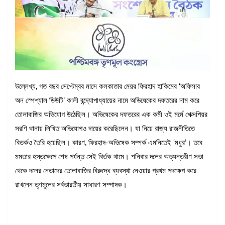
উল্লেখ্য, গত বছর সেপ্টেম্বর মাসে কলকাতার মেয়র ফিরহাদ হাকিমের ‘অফিসার
অন স্পেশ্যাল ডিউটি’ কালী বন্দ্যোপাধ্যায়ের নামে অভিষেকের দফতরের নাম করে
তোলাবাজির অভিযোগ উঠেছিল। অভিষেকের দফতরের এক কর্মী ওই মর্মে শেক্সপিয়র
সরণি থানায় লিখিত অভিযোগও দায়ের করেছিলেন। যা নিয়ে রাজ্য রাজনীতিতে
বিতর্কও তৈরি হয়েছিল। কারণ, ফিরহাদ-অভিষেক সম্পর্ক এমনিতেই ‘মধুর’। তবে
মমতার হস্তক্ষেপে শেষ পর্যন্ত সেই বির্তক থামে। শনিবার দলের অভ্যন্তরীণ সভা
থেকে দলের নেতাদের তোলাবাজির বিরুদ্ধে ব্যবস্থা নেওয়ার প্রথম পদক্ষেপ করে
রাখলেন তৃণমূলের সর্বভারতীয় সাধারণ সম্পাদক।