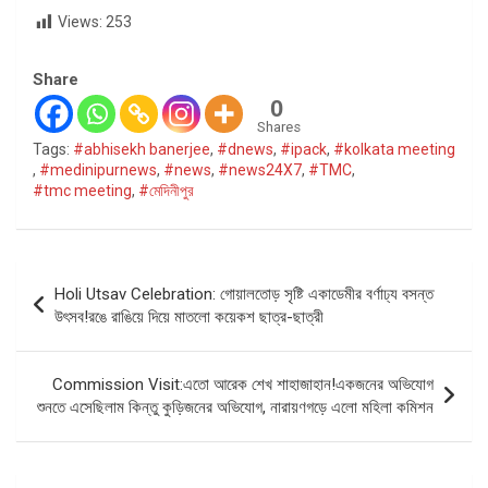
Views:
253
Share
0
Shares
Tags:
#abhisekh banerjee
,
#dnews
,
#ipack
,
#kolkata meeting
,
#medinipurnews
,
#news
,
#news24X7
,
#TMC
,
#tmc meeting
,
#মেদিনীপুর
Post
Holi Utsav Celebration: গোয়ালতোড় সৃষ্টি একাডেমীর বর্ণাঢ্য বসন্ত
navigation
উৎসব!রঙে রাঙিয়ে দিয়ে মাতলো কয়েকশ ছাত্র-ছাত্রী
Commission Visit:এতো আরেক শেখ শাহাজাহান!একজনের অভিযোগ
শুনতে এসেছিলাম কিন্তু কুড়িজনের অভিযোগ, নারায়ণগড়ে এলো মহিলা কমিশন