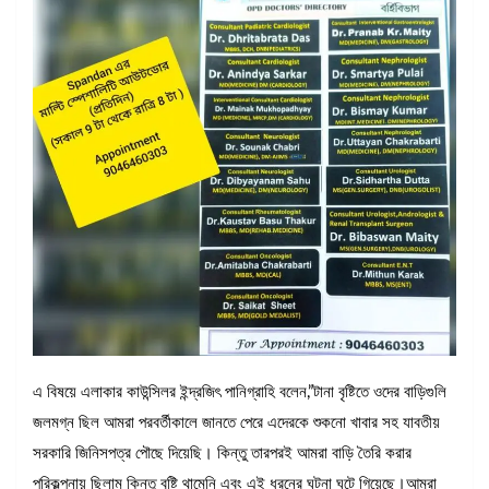
এ বিষয়ে এলাকার কাউন্সিলর ইন্দ্রজিৎ পানিগ্রাহি বলেন,”টানা বৃষ্টিতে ওদের বাড়িগুলি
জলমগ্ন ছিল আমরা পরবর্তীকালে জানতে পেরে এদেরকে শুকনো খাবার সহ যাবতীয়
সরকারি জিনিসপত্র পৌছে দিয়েছি। কিন্তু তারপরই আমরা বাড়ি তৈরি করার
পরিকল্পনায় ছিলাম কিন্তু বৃষ্টি থামেনি এবং এই ধরনের ঘটনা ঘটে গিয়েছে।আমরা