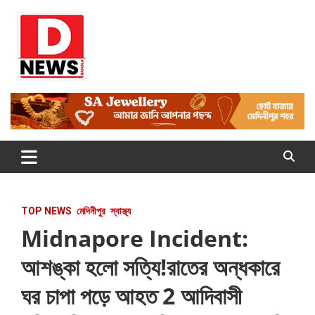
Skip
to
content
Dnews
#Medinipur #News #LatestBengali #NewsBangla
#Medinipur24X7News
TOP NEWS
মেদিনীপুর
স্বাস্থ্য
Midnapore Incident:
আশঙ্কা হলো সত্যি!রাতের অন্ধকারে
ঘর চাপা পড়ে আহত 2 আদিবাসী