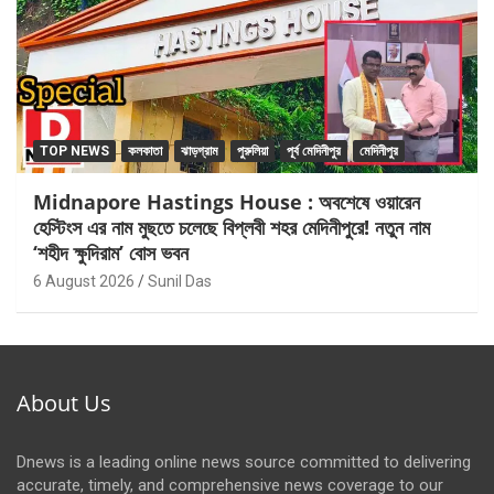
TOP NEWS
কলকাতা
ঝাড়গ্রাম
পুরুলিয়া
পূর্ব মেদিনীপুর
মেদিনীপুর
Midnapore Hastings House : অবশেষে ওয়ারেন
হেস্টিংস এর নাম মুছতে চলেছে বিপ্লবী শহর মেদিনীপুরে! নতুন নাম
‘শহীদ ক্ষুদিরাম’ বোস ভবন
6 August 2026
Sunil Das
About Us
Dnews is a leading online news source committed to delivering
accurate, timely, and comprehensive news coverage to our