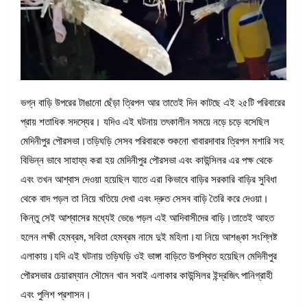
ভগ্ন বাড়ি উপরের টাঙানো ছেঁড়া ত্রিপল আর তাতেই দিন কাটছে এই ২৫টি পরিবারের
প্রায় শতাধিক সদস্যের। যদিও এই ঘটনায় তৎকালীন সময়ে নড়ে চড়ে বসেছিল
মেদিনীপুর পৌরসভা।তড়িঘড়ি সেসব পরিবারকে শুকনো খাবারদাবার ত্রিপল মশারি সহ
বিভিন্ন ভাবে সাহায্য করা হয় মেদিনীপুর পৌরসভা এবং কাউন্সিলর এর পক্ষ থেকে
এবং তখন আশ্বাস দেওয়া হয়েছিল যাতে এরা কিভাবে বাড়ির সরকারি বাড়ির সুবিধা
থেকে বাদ পড়ল তা নিয়ে খতিয়ে দেখা এবং দ্রুত সেসব বাড়ি তৈরি করে দেওয়া।
কিন্তু সেই আশ্বাসের মধ্যেই ভেঙে পড়ল এই আদিবাসীদের বাড়ি।তাতেই আহত
হলেন লক্ষী হেমব্রম, সবিতা হেমব্রম নামে দুই মহিলা।যা নিয়ে আশঙ্কা সংশ্লিষ্ট
এলাকায়।যদি এই ঘটনায় তড়িঘড়ি ওই ভাঙ্গা বাড়িতে উপস্থিত হয়েছিল মেদিনীপুর
পৌরসভার চেয়ারম্যান সৌমেন খান সবাই এলাকার কাউন্সিলর ইন্দ্রজিৎ পানিগ্রাহী
এবং পুলিশ প্রশাসন।