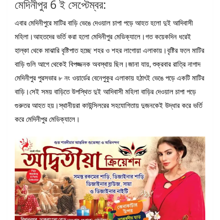
মেদিনীপুর 6 ই সেপ্টেম্বর:
এবার মেদিনীপুরে মাটির বাড়ি ভেঙে দেওয়াল চাপা পড়ে আহত হলো দুই আদিবাসী
মহিলা।আহতদের ভর্তি করা হলো মেদিনীপুর মেডিক্যালে।গত কয়েকদিন ধরেই
হাল্কা থেকে মাঝারি বৃষ্টিপাত হচ্ছে শহর ও শহর লাগোয়া এলাকায়।বৃষ্টির ফলে মাটির
বাড়ি গুলি আগে থেকেই বিপজ্জনক অবস্থায় ছিল।জানা যায়, শুক্রবার রাত্রি নাগাদ
মেদিনীপুর পুরসভার ৮ নং ওয়ার্ডের বেনেপুকুর এলাকায় হঠাৎই ভেঙে পড়ে একটি মাটির
বাড়ি।সেই সময় বাড়িতে উপস্থিত দুই আদিবাসী মহিলা বাড়ির দেওয়াল চাপা পড়ে
গুরুতর আহত হয়।স্থানীয়রা কাউন্সিলরের সহযোগিতায় দুজনকেই উদ্ধার করে ভর্তি
করে মেদিনীপুর মেডিক্যালে।