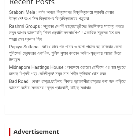
Recent Posts
Sraboni Mela : বর্ষার আবহে বিদ্যাসাগর বিশ্ববিদ্যালয়ে শ্রাবণী মেলার
উদ্বোধন! অংশ নিল বিদ্যাসাগর বিশ্ববিদ্যালয়ের পড়ুয়ারা
Rashmi Groups : স্কুলের মেধাবী ছাত্রছাত্রীদের উচ্চশিক্ষায় সাহায্য করতে
নতুন আশার আলো’রশ্মি শিক্ষা জ্যোতি স্কলারশিপ’ ! একাধিক স্কুলের 13 জন
পড়ুয়া পেল স্কলার শিপ
Papiya Sultana : অবৈধ ভাবে গরু পাচার ও রূপো পাচারে বড় অভিযান জেলা
পুলিশের! গ্রেফতার একাধিক, পুলিশ সুপার বললেন আইন-শৃঙ্খলায় আমরা জিরো
টলারেন্স
Midnapore Hastings House : অবশেষে ওয়ারেন হেস্টিংস এর নাম মুছতে
চলেছে বিপ্লবী শহর মেদিনীপুরে! নতুন নাম ‘শহীদ ক্ষুদিরাম’ বোস ভবন
Bad Road : বেহাল রাস্তা,দুর্ঘটনায় শিকার গ্রামবাসীরা,রাস্তার কথা শুনে বাড়িতে
আসেনা আত্মীয়-স্বজনেরা! ক্ষুব্ধ গ্রামবাসী, চাইছে সমাধান
Advertisement