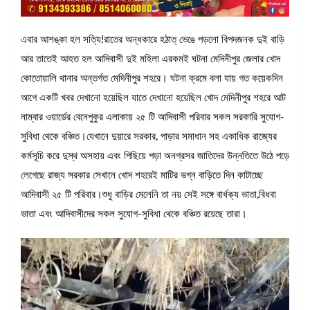
এবার আশঙ্কা হল সত্যি!রাতের অন্ধকারে হঠাত্ ভেঙে পড়লো বিপদজনক দুই বাড়ি
আর তাতেই আহত হল আদিবাসী দুই মহিলা এরকমই ঘটনা মেদিনীপুর জেলার খোদ
কোতোয়ালি থানার অন্তর্গত মেদিনীপুর শহরে। ঘটনা ক্রমে বলা যায় গত কয়েকদিন
আগে একটি খবর দেখানো হয়েছিল যাতে দেখানো হয়েছিল খোদ মেদিনীপুর শহরে আট
নাম্বার ওয়ার্ডের বেনেপুকুর এলাকায় ২৫ টি আদিবাসী পরিবার সকল সরকারি সুযোগ-
সুবিধা থেকে বঞ্চিত।যেখানে দুয়ারে সরকার, পাড়ার সমাধান সহ একাধিক রাজ্যের
কর্মসূচি করে দুস্থ অসহায় এবং পিছিয়ে পড়া অনগ্রসর জাতিদের উন্নতিতে উঠে পড়ে
লেগেছে রাজ্য সরকার সেখানে খোদ শহরেই মাটির ভগ্ন বাড়িতে দিন কাটাচ্ছে
আদিবাসী ২৫ টি পরিবার।শুধু বাড়ির মেলেনি তা নয় সেই সঙ্গে বার্ধক্য ভাতা,বিধবা
ভাতা এবং আদিবাসীদের সকল সুযোগ-সুবিধা থেকে বঞ্চিত রয়েছে তারা।