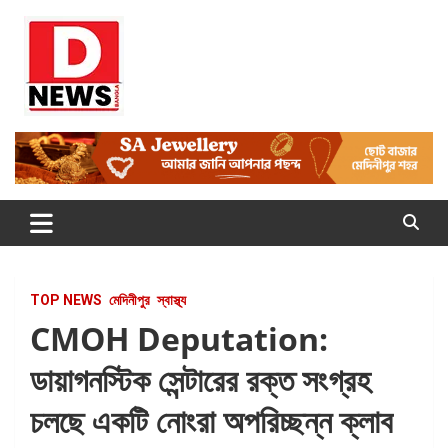
Skip
to
content
Dnews
#Medinipur #News #LatestBengali #NewsBangla
#Medinipur24X7News
TOP NEWS
মেদিনীপুর
স্বাস্থ্য
CMOH Deputation:
ডায়াগনস্টিক সেন্টারের রক্ত সংগ্রহ
চলছে একটি নোংরা অপরিচ্ছন্ন ক্লাব