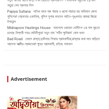
নতুন আশার আলো’রশ্মি শিক্ষা জ্যোতি স্কলারশিপ’ ! একাধিক স্কুলের 13 জন
পড়ুয়া পেল স্কলার শিপ
Papiya Sultana : অবৈধ ভাবে গরু পাচার ও রূপো পাচারে বড় অভিযান জেলা
পুলিশের! গ্রেফতার একাধিক, পুলিশ সুপার বললেন আইন-শৃঙ্খলায় আমরা জিরো
টলারেন্স
Midnapore Hastings House : অবশেষে ওয়ারেন হেস্টিংস এর নাম মুছতে
চলেছে বিপ্লবী শহর মেদিনীপুরে! নতুন নাম ‘শহীদ ক্ষুদিরাম’ বোস ভবন
Bad Road : বেহাল রাস্তা,দুর্ঘটনায় শিকার গ্রামবাসীরা,রাস্তার কথা শুনে বাড়িতে
আসেনা আত্মীয়-স্বজনেরা! ক্ষুব্ধ গ্রামবাসী, চাইছে সমাধান
Advertisement