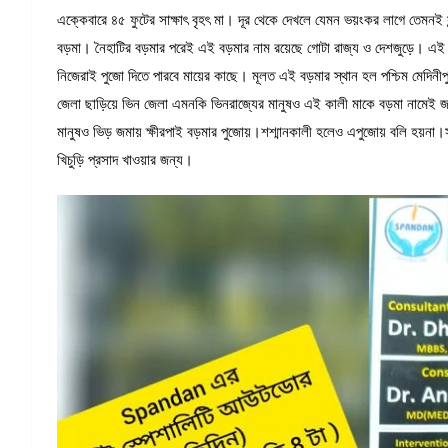
এক্কেবারে ৪৫ ফুটের সাক্ষাৎ বৃহৎ মা। দূর থেকে দেখলে যেমন ভয়ংকর লাগে তেমনই সু
বড়মা। নৈহাটির বড়মার পরেই এই বড়মার নাম রয়েছে গোটা রাজ্য ও দেশজুড়ে। এই
নিজেরাই পুজো দিতে পারবে মায়ের কাছে। মূলত এই বড়মার স্থান হল পশ্চিম মেদিনীপুর 
জেলা ছাড়িয়ে ভিন জেলা এমনকি ভিনরাজ্যের মানুষও এই কালী মাকে বড়মা নামেই জ
মানুষও ভিড় জমায় ক্ষীরপাই বড়মার পুজোয়।শশ্মানকালী হলেও এপুজোয় বলি হয়না
খিচুড়ি প্রসাদ খাওয়ার জন্য।