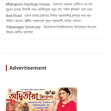
Midnapore Hastings House : অবশেষে ওয়ারেন হেস্টিংস এর নাম
মুছতে চলেছে বিপ্লবী শহর মেদিনীপুরে! নতুন নাম ‘শহীদ ক্ষুদিরাম’ বোস ভবন
Bad Road : বেহাল রাস্তা,দুর্ঘটনায় শিকার গ্রামবাসীরা,রাস্তার কথা শুনে
বাড়িতে আসেনা আত্মীয়-স্বজনেরা! ক্ষুব্ধ গ্রামবাসী, চাইছে সমাধান
Vidyasagar University : বিদ্যাসাগর বিশ্ববিদ্যালয়ে ‘উদ্যোক্তা উন্নয়ন
বিষয়ক জাতীয় কর্মশালা’
Advertisement