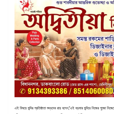
এই বিষয়ে মন্দির প্রতিষ্ঠাতা শুদ্ধদেব রায় বলেন,”এই বড়মার মন্দিরে নিজের পুজো