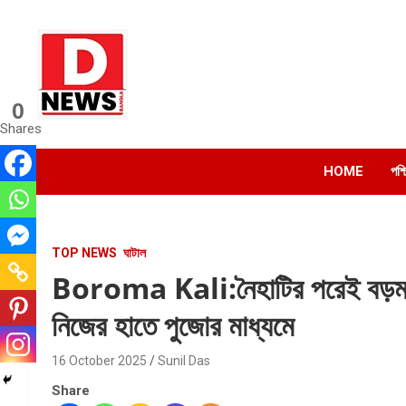
Skip
to
content
0
Dnews
Shares
#Medinipur #News #LatestBengali #NewsBangla
#Medinipur24X7News
HOME
পশ্
TOP NEWS
ঘাটাল
Boroma Kali:নৈহাটির পরেই বড়মা 
নিজের হাতে পুজোর মাধ্যমে
16 October 2025
Sunil Das
Share