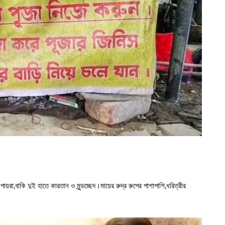
য়রা,বাকি দুই হাতে কারতান ও মুন্ডচ্ছেদ।মায়ের রুদ্র রুপের পাশাপাশি,ধরিত্রীর