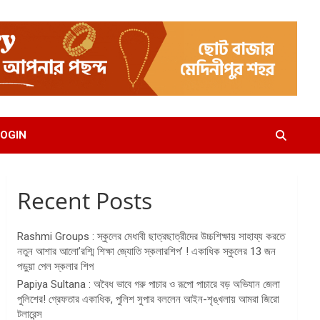
OGIN
Recent Posts
Rashmi Groups : স্কুলের মেধাবী ছাত্রছাত্রীদের উচ্চশিক্ষায় সাহায্য করতে
নতুন আশার আলো’রশ্মি শিক্ষা জ্যোতি স্কলারশিপ’ ! একাধিক স্কুলের 13 জন
পড়ুয়া পেল স্কলার শিপ
Papiya Sultana : অবৈধ ভাবে গরু পাচার ও রূপো পাচারে বড় অভিযান জেলা
পুলিশের! গ্রেফতার একাধিক, পুলিশ সুপার বললেন আইন-শৃঙ্খলায় আমরা জিরো
টলারেন্স