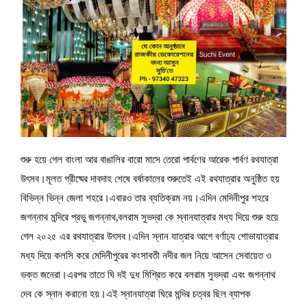
শুরু হয়ে গেল বাংলা আর বাঙালির বারো মাসে তেরো পার্বণের আরেক পার্বণ রথযাত্রা
উৎসব।মূলত গ্রীষ্মের দাবদাহ শেষে বর্ষাকালের শুরুতেই এই রথযাত্রার অনুষ্ঠিত হয়
বিভিন্ন ভিন্ন জেলা শহরে।এবারও তার ব্যতিক্রম নয়।এদিন মেদিনীপুর শহরে
জগন্নাথ মন্দিরে প্রভু জগন্নাথ,বলরাম সুভদ্রা কে স্নানযাত্রার মধ্য দিয়ে শুরু হয়ে
গেল ২০২৫ এর রথযাত্রার উৎসব।এদিন স্নান যাত্রার আগে বর্ণাঢ্য শোভাযাত্রার
মধ্য দিয়ে কলসি করে মেদিনীপুরের কংসাবতী নদীর জল নিয়ে আসেন সেবায়েত ও
ভক্ত জনেরা।এরপর তাতে ঘি দই দুধ মিশ্রিত করে বলরাম সুভদ্রা এবং জগন্নাথ
দেব কে স্নান করানো হয়।এই স্নানযাত্রা ঘিরে মন্দির চত্বর ছিল ব্যাপক