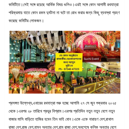
কমিটিতে।সেই সঙ্গে রয়েছে আর্থিক বিষয় গুলিও।এরই সঙ্গে কোন আগামী রথযাত্রা
পরিক্রমায় যাতে কোন রকম দুর্ঘটনা না ঘটে তা রোধ করার জন্য কিছু ব্যবস্থা গ্রহণ
করেছে কমিটির লোকজন।
প্রসঙ্গত উল্লেখ্য,এবারের রথযাত্রা শুরু হচ্ছে আগামি ২৭ সে জুন শুক্রবার ২০২৫
থেকে।এরপর ২৮ তারিখে প্রভুর বিশ্রাম।এরপর প্রতিদিন নতুন নতুন বেশে নতুন
বাজার মাসি বাড়িতে হাজির হবেন তিন ভাই বোন।একে একে নারায়ণ বেশ,রাখাল
রাজা বেশ,রাজ বেশ,বামন অবতার বেশ,রাম রাজা বেশ,অবশেষে কল্কি অবতার বেশে