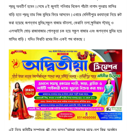
প্রভু অবতীর্ণ হবেন।শেষে ৫ই জুলাই শনিবার বিকেল পাঁচটা নাগাদ পুনরায় মাসির
বাড়ি হতে প্রভু তার নিজ মন্দিরে ফিরে আসবেন।এবারে মেদিনীপুরে রথযাত্রা নিয়ে রুট
করা হয়েছে জগন্নাথ মন্দির,স্কুল বাজার বটতলা, কেরানি তলা,ক্ষুদিরাম স্ট্যাচু ও
এলআইসি মোড় রাজাবাজার গোলকুয়া চক হয়ে স্কুল বাজার এবং জগন্নাথ মন্দির হয়ে
মাসির বাড়ি। যদিও ফিরতি রথের দিন একই পথ থাকছে।
এই নিয়ে কমিটির সম্পাদক পল্টু সেন বলেন,”আমরা বয়সের ভারে বেশ কিছু অনুষ্ঠান