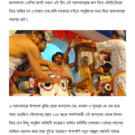
জনসমাগম।বেশির ভাগই ভক্ত এই দিন এই স্নানযাত্রার জল নিতে কৌটো,ডিব্বা
নিয়ে হাজির হন।সেখানে ঢাক,বাদ্দি সহকারে বর্ণাঢ্য অনুষ্ঠানের মধ্য দিয়ে স্নানযাত্রা
সমাপ্ত ঘটে।
এ স্নানযাত্রা উপলক্ষে মন্দির থেকে জগন্নাথ দেব, বলরাম ও সুভদ্রা কে বের করে
আনা হয়েছিল।উল্লেখ্য,প্রায় ২২৯ বছরে পদার্পণকারী এই জগন্নাথ দেবের উৎসব
ঘিরে বেশ কিছু অনুষ্ঠান কাটছাঁট করেছেন বর্তমান কমিটির লোকজন।তাদের বক্তব্য
বর্তমানে বয়সের ভারে তারা নুইয়ে পড়েছেন পাশাপাশি নতুন প্রজন্ম আসেনি তাদের