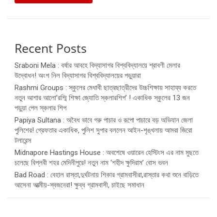
Recent Posts
Sraboni Mela : বর্ষার আবহে বিদ্যাসাগর বিশ্ববিদ্যালয়ে শ্রাবণী মেলার
উদ্বোধন! অংশ নিল বিদ্যাসাগর বিশ্ববিদ্যালয়ের পড়ুয়ারা
Rashmi Groups : স্কুলের মেধাবী ছাত্রছাত্রীদের উচ্চশিক্ষায় সাহায্য করতে
নতুন আশার আলো’রশ্মি শিক্ষা জ্যোতি স্কলারশিপ’ ! একাধিক স্কুলের 13 জন
পড়ুয়া পেল স্কলার শিপ
Papiya Sultana : অবৈধ ভাবে গরু পাচার ও রূপো পাচারে বড় অভিযান জেলা
পুলিশের! গ্রেফতার একাধিক, পুলিশ সুপার বললেন আইন-শৃঙ্খলায় আমরা জিরো
টলারেন্স
Midnapore Hastings House : অবশেষে ওয়ারেন হেস্টিংস এর নাম মুছতে
চলেছে বিপ্লবী শহর মেদিনীপুরে! নতুন নাম ‘শহীদ ক্ষুদিরাম’ বোস ভবন
Bad Road : বেহাল রাস্তা,দুর্ঘটনায় শিকার গ্রামবাসীরা,রাস্তার কথা শুনে বাড়িতে
আসেনা আত্মীয়-স্বজনেরা! ক্ষুব্ধ গ্রামবাসী, চাইছে সমাধান