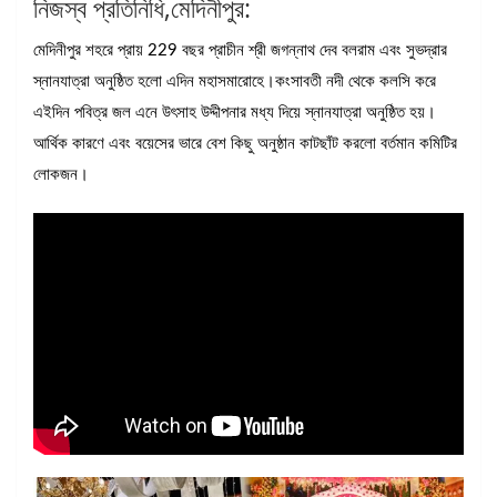
নিজস্ব প্রতিনিধি,মেদিনীপুর:
মেদিনীপুর শহরে প্রায় 229 বছর প্রাচীন শ্রী জগন্নাথ দেব বলরাম এবং সুভদ্রার
স্নানযাত্রা অনুষ্ঠিত হলো এদিন মহাসমারোহে।কংসাবতী নদী থেকে কলসি করে
এইদিন পবিত্র জল এনে উৎসাহ উদ্দীপনার মধ্য দিয়ে স্নানযাত্রা অনুষ্ঠিত হয়।
আর্থিক কারণে এবং বয়েসের ভারে বেশ কিছু অনুষ্ঠান কাটছাঁট করলো বর্তমান কমিটির
লোকজন।