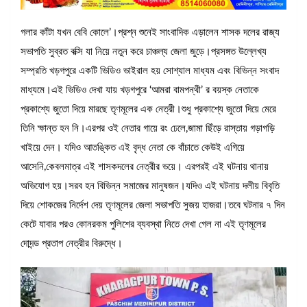
গলার কাঁটা যখন বেবি কোলে’।প্রশ্ন শুনেই সাংবাদিক এড়ালেন শাসক দলের রাজ্য
সভাপতি সুব্রত বক্সি যা নিয়ে নতুন করে চাঞ্চল্য জেলা জুড়ে।প্রসঙ্গত উল্লেখ্য
সম্প্রতি খড়গপুরে একটি ভিডিও ভাইরাল হয় সোশ্যাল মাধ্যম এবং বিভিন্ন সংবাদ
মাধ্যমে।এই ভিডিও দেখা যায় খড়গপুরে ‘আমরা বামপন্থী’ র বয়স্ক নেতাকে
প্রকাশ্যে জুতো দিয়ে মারছে তৃণমূলের এক নেত্রী।শুধু প্রকাশ্যে জুতো দিয়ে মেরে
তিনি ক্ষান্ত হন নি।এরপর ওই নেতার গায়ে রং ঢেলে,জামা ছিঁড়ে রাস্তায় গড়াগড়ি
খাইয়ে দেন। যদিও আতঙ্কিত এই বৃদ্ধ নেতা কে বাঁচাতে কেউই এগিয়ে
আসেনি,কেবলমাত্র এই শাসকদলের নেত্রীর ভয়ে। এরপরই এই ঘটনায় থানায়
অভিযোগ হয়।সরব হন বিভিন্ন সমাজের মানুষজন।যদিও এই ঘটনায় দলীয় বিবৃতি
দিয়ে শোকজের নির্দেশ দেয় তৃণমূলের জেলা সভাপতি সুজয় হাজরা।তবে ঘটনার ৭ দিন
কেটে যাবার পরও কোনরকম পুলিশের ব্যবস্থা নিতে দেখা গেল না এই তৃণমূলের
দোদন্ড প্রতাপ নেত্রীর বিরুদ্ধে।