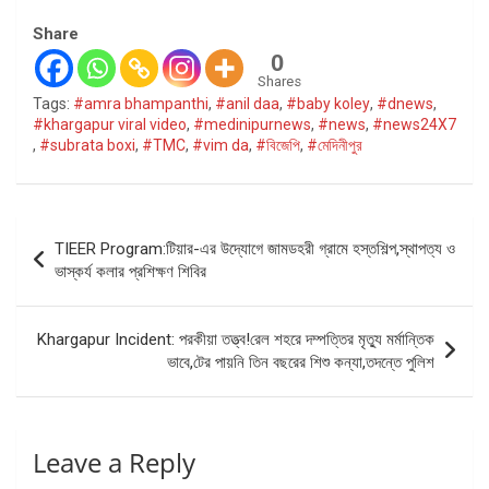
Share
0
Shares
Tags:
#amra bhampanthi
,
#anil daa
,
#baby koley
,
#dnews
,
#khargapur viral video
,
#medinipurnews
,
#news
,
#news24X7
,
#subrata boxi
,
#TMC
,
#vim da
,
#বিজেপি
,
#মেদিনীপুর
Post
TIEER Program:টিয়ার-এর উদ্যোগে জামডহরী গ্রামে হস্তশিল্প,স্থাপত্য ও
navigation
ভাস্কর্য কলার প্রশিক্ষণ শিবির
Khargapur Incident: পরকীয়া তত্ত্ব!রেল শহরে দম্পত্তির মৃত্যু মর্মান্তিক
ভাবে,টের পায়নি তিন বছরের শিশু কন্যা,তদন্তে পুলিশ
Leave a Reply