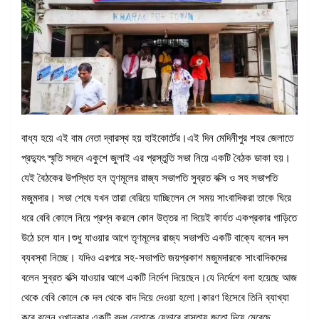
বাধ্য হয়ে এই বাম নেতা দ্বারস্থ হয় হাইকোর্টের।এই দিন মেদিনীপুর শহর জেলাতে
প্রদ্যুৎ স্মৃতি সদনে একুশে জুলাই এর প্রস্তুতি সভা নিয়ে একটি বৈঠক ডাকা হয়।
যেই বৈঠকের উপস্থিত হন তৃণমূলের রাজ্য সভাপতি সুব্রত বক্সি ও সহ সভাপতি
মজুমদার। সভা শেষে যখন তারা বেরিয়ে যাচ্ছিলেন সে সময় সাংবাদিকরা তাকে ঘিরে
ধরে বেবি কোলে নিয়ে প্রশ্ন করলে কোন উত্তর না দিয়েই কার্যত একপ্রকার গাড়িতে
উঠে চলে যান।শুধু যাওয়ার আগে তৃণমূলের রাজ্য সভাপতি একটি বাক্যে বলেন দল
ব্যবস্থা নিচ্ছে। যদিও এরপরে সহ-সভাপতি জয়প্রকাশ মজুমদারকে সাংবাদিকদের
বলেন সুব্রত বক্সি যাওয়ার আগে একটি নির্দেশ দিয়েছেন।যে নির্দেশে বলা হয়েছে আজ
থেকে বেবি কোলে কে দল থেকে বাদ দিয়ে দেওয়া হলো।কারণ হিসেবে তিনি ব্যাখ্যা
করে বলেন ওখানকার একটি বৃদ্ধ নেতাকে যেভাবে রাস্তায় জুতো দিয়ে মেরেছে