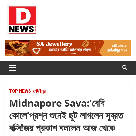
Skip
to
content
Dnews
#Medinipur #News #LatestBengali #NewsBangla
#Medinipur24X7News
TOP NEWS
মেদিনীপুর
Midnapore Sava:’বেবি
কোলে’প্রশ্ন শুনেই ছুট লাগলেন সুব্রত
বক্সি!জয় প্রকাশ বললেন আজ থেকে