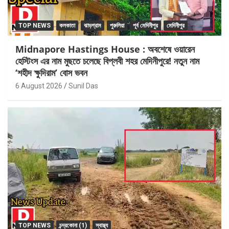
TOP NEWS
কলকাতা
ঝাড়গ্রাম
পুরুলিয়া
পূর্ব মেদিনীপুর
মেদিনীপুর
Midnapore Hastings House : অবশেষে ওয়ারেন
হেস্টিংস এর নাম মুছতে চলেছে বিপ্লবী শহর মেদিনীপুরে! নতুন নাম
‘শহীদ ক্ষুদিরাম’ বোস ভবন
6 August 2026
Sunil Das
TOP NEWS
চন্দ্রকোনা (1)
স্বাস্থ্য