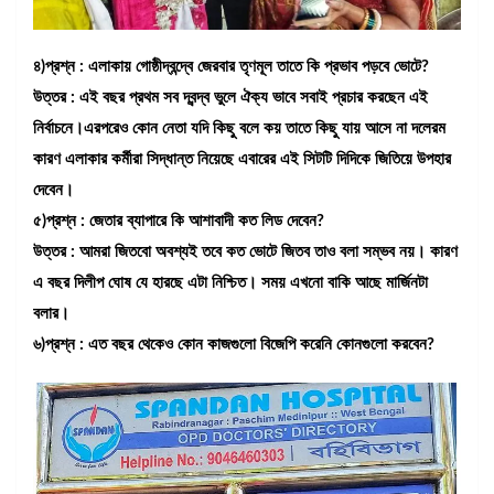
৪)প্রশ্ন : এলাকায় গোষ্ঠীদ্বন্দ্বে জেরবার তৃণমূল তাতে কি প্রভাব পড়বে ভোটে?
উত্তর : এই বছর প্রথম সব দ্বন্দ্ব ভুলে ঐক্য ভাবে সবাই প্রচার করছেন এই
নির্বাচনে।এরপরেও কোন নেতা যদি কিছু বলে কয় তাতে কিছু যায় আসে না দলেরম
কারণ এলাকার কর্মীরা সিদ্ধান্ত নিয়েছে এবারের এই সিটটি দিদিকে জিতিয়ে উপহার
দেবেন।
৫)প্রশ্ন : জেতার ব্যাপারে কি আশাবাদী কত লিড দেবেন?
উত্তর : আমরা জিতবো অবশ্যই তবে কত ভোটে জিতব তাও বলা সম্ভব নয়। কারণ
এ বছর দিলীপ ঘোষ যে হারছে এটা নিশ্চিত। সময় এখনো বাকি আছে মার্জিনটা
বলার।
৬)প্রশ্ন : এত বছর থেকেও কোন কাজগুলো বিজেপি করেনি কোনগুলো করবেন?