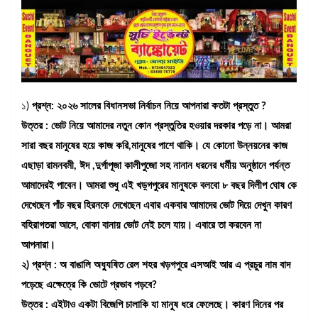
১)
প্রশ্ন: ২০২৬ সালের বিধানসভা নির্বাচন নিয়ে আপনারা কতটা প্রস্তুত ?
উত্তর : ভোট নিয়ে আমাদের নতুন কোন প্রস্তুতির হওয়ার দরকার পড়ে না। আমরা
সারা বছর মানুষের হয়ে কাজ করি,মানুষের পাশে থাকি। যে কোনো উন্নয়নের কাজ
এছাড়া রামনবমী, ঈদ ,দুর্গাপূজা কালীপুজো সহ নানান ধরনের ধর্মীয় অনুষ্ঠানে পর্যন্ত
আমাদেরই পাবেন। আমরা শুধু এই খড়্গপুরের মানুষকে বলবো ৮ বছর দিলীপ ঘোষ কে
দেখেছেন পাঁচ বছর হিরনকে দেখেছেন এবার একবার আমাদের ভোট দিয়ে দেখুন কারণ
বহিরাগতরা আসে, বোকা বানায় ভোট নেই চলে যায়। এবারে তা করবেন না
আপনারা।
২) প্রশ্ন : অ বাঙালি অধ্যুষিত রেল শহর খড়গপুরে এসআই আর এ প্রচুর নাম বাদ
পড়েছে এক্ষেত্রে কি ভোটে প্রভাব পড়বে?
উত্তর : এইটাও একটা বিজেপি চালাকি যা মানুষ ধরে ফেলেছে। কারণ দিনের পর