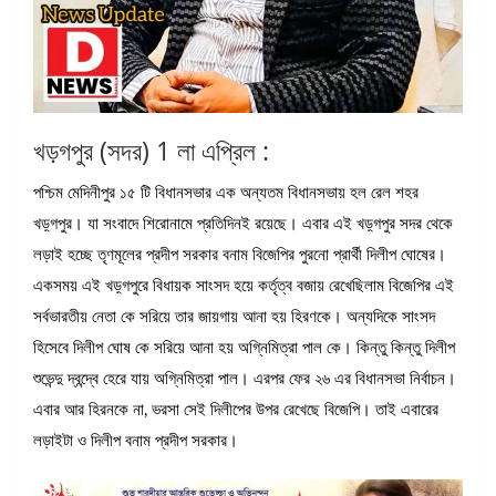
খড়গপুর (সদর) 1 লা এপ্রিল :
পশ্চিম মেদিনীপুর ১৫ টি বিধানসভার এক অন্যতম বিধানসভায় হল রেল শহর
খড়্গপুর। যা সংবাদে শিরোনামে প্রতিদিনই রয়েছে। এবার এই খড়্গপুর সদর থেকে
লড়াই হচ্ছে তৃণমূলের প্রদীপ সরকার বনাম বিজেপির পুরনো প্রার্থী দিলীপ ঘোষের।
একসময় এই খড়্গপুরে বিধায়ক সাংসদ হয়ে কর্তৃত্ব বজায় রেখেছিলাম বিজেপির এই
সর্বভারতীয় নেতা কে সরিয়ে তার জায়গায় আনা হয় হিরণকে। অন্যদিকে সাংসদ
হিসেবে দিলীপ ঘোষ কে সরিয়ে আনা হয় অগ্নিমিত্রা পাল কে। কিন্তু কিন্তু দিলীপ
শুভেন্দু দ্বন্দ্বে হেরে যায় অগ্নিমিত্রা পাল। এরপর ফের ২৬ এর বিধানসভা নির্বাচন।
এবার আর হিরনকে না, ভরসা সেই দিলীপের উপর রেখেছে বিজেপি। তাই এবারের
লড়াইটা ও দিলীপ বনাম প্রদীপ সরকার।