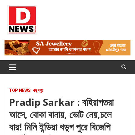
Skip
to
content
Dnews
#Medinipur #News #LatestBengali #NewsBangla
#Medinipur24X7News
TOP NEWS
খড়্গপুর
Pradip Sarkar : বহিরাগতরা
আসে, বোকা বানায়, ভোট নেয়,চলে
যায়! মিনি ইন্ডিয়া খড়্গ পুরে বিজেপি