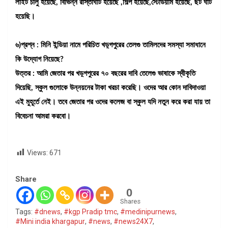
লাইট চালু হয়েছে, বিভিন্ন রাস্তাঘাট হয়েছে ,শিল্প হয়েছে,স্টেডিয়াম হয়েছে, ছট ঘাট
হয়েছি।
৬)প্রশ্ন : মিনি ইন্ডিয়া নামে পরিচিত খড়্গপুরের তেলগু তামিলদের সমস্যা সমাধানে
কি উদ্যোগ নিয়েছে?
উত্তর : আমি জেতার পর খড়্গপুরের ৭০ বছরের দাবি তেলেগু ভাষাকে স্বীকৃতি
দিয়েছি, স্কুল গুলোকে উন্নয়নের টাকা খরচা করেছি। ওদের আর কোন দাবিদাওয়া
এই মুহূর্তে নেই। তবে জেতার পর ওদের কলেজ বা স্কুল যদি নতুন করে করা যায় তা
বিবেচনা আমরা করবো।
Views:
671
Share
0
Shares
Tags:
#dnews
,
#kgp Pradip tmc
,
#medinipurnews
,
#Mini india khargapur
,
#news
,
#news24X7
,