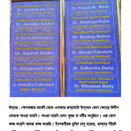
উত্তর : গোলবাজার মার্কেট থেকে এলাকার রাস্তাঘাট উন্নয়ন কোন ক্ষেত্রে দিলীপ
ঘোষকে পাওয়া যায়নি। পাওয়া যায়নি কোন পুজো বা ধর্মীয় অনুষ্ঠানে। ওরা কোন
কাজ করেনি আমরা কাজ করেছি। ইলেকট্রিক চুল্লি চালু হয়েছে, রাস্তায় স্ট্রিট