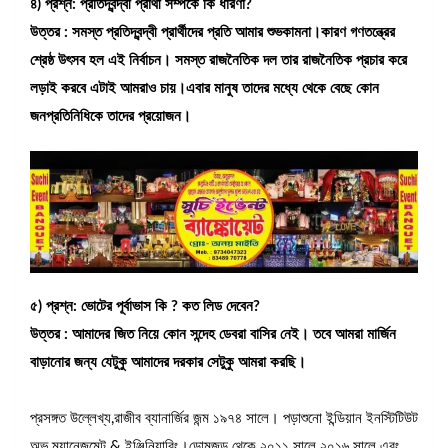
৪) প্রশ্ন: প্রতিদ্বন্দ্বী প্রার্থী সম্পর্কে কি ধারণা?
উত্তর : সমস্ত প্রতিদ্বন্দ্বী প্রার্থীদের প্রতি আমার শুভকামনা।কারণ গণতন্ত্রের
শ্রেষ্ঠ উৎসব হল এই নির্বাচন। সমস্ত রাজনৈতিক দল তার রাজনৈতিক প্রচার করে
লড়াই করবে এটাই আমরাও চায়।এবার মানুষ তাদের মধ্যে থেকে বেছে কোন
জনপ্রতিনিধিকে তাদের প্রয়োজন।
৫) প্রশ্ন: ভোটের পূর্বাভাস কি ? কত লিড দেবেন?
উত্তর : আমাদের জিত নিয়ে কোন সন্দেহ ডেবরা বাসির নেই। তবে আমরা মার্জিন
বাড়ানোর জন্য যেটুকু আমাদের দরকার সেটুকু আমরা করছি।
প্রসঙ্গত উল্লেখ্য,রাজীব ব্যানার্জির জন্ম ১৯৭৪ সালে। পড়াশুনো ইন্ডিয়ান ইনস্টিটিউট
অভ ম্যানেজমেন্ট & ইঞ্জিনিয়ারিং।ডোমজুড় থেকে ২০১১ সালে ২০১৬ সালে এবং