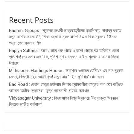
Recent Posts
Rashmi Groups : স্কুলের মেধাবী ছাত্রছাত্রীদের উচ্চশিক্ষায় সাহায্য করতে
নতুন আশার আলো’রশ্মি শিক্ষা জ্যোতি স্কলারশিপ’ ! একাধিক স্কুলের 13 জন
পড়ুয়া পেল স্কলার শিপ
Papiya Sultana : অবৈধ ভাবে গরু পাচার ও রূপো পাচারে বড় অভিযান জেলা
পুলিশের! গ্রেফতার একাধিক, পুলিশ সুপার বললেন আইন-শৃঙ্খলায় আমরা জিরো
টলারেন্স
Midnapore Hastings House : অবশেষে ওয়ারেন হেস্টিংস এর নাম মুছতে
চলেছে বিপ্লবী শহর মেদিনীপুরে! নতুন নাম ‘শহীদ ক্ষুদিরাম’ বোস ভবন
Bad Road : বেহাল রাস্তা,দুর্ঘটনায় শিকার গ্রামবাসীরা,রাস্তার কথা শুনে বাড়িতে
আসেনা আত্মীয়-স্বজনেরা! ক্ষুব্ধ গ্রামবাসী, চাইছে সমাধান
Vidyasagar University : বিদ্যাসাগর বিশ্ববিদ্যালয়ে ‘উদ্যোক্তা উন্নয়ন
বিষয়ক জাতীয় কর্মশালা’