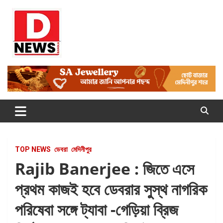
Skip
to
content
Dnews
#Medinipur #News #LatestBengali #NewsBangla
#Medinipur24X7News
TOP NEWS
ডেবরা
মেদিনীপুর
Rajib Banerjee : জিতে এসে
প্রথম কাজই হবে ডেবরার সুস্থ নাগরিক
পরিষেবা সঙ্গে ট্যাবা -গেড়িয়া ব্রিজ