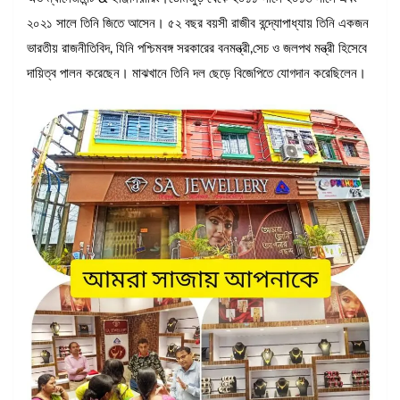
২০২১ সালে তিনি জিতে আসেন। ৫২ বছর বয়সী রাজীব বন্দ্যোপাধ্যায় তিনি একজন
ভারতীয় রাজনীতিবিদ, যিনি পশ্চিমবঙ্গ সরকারের বনমন্ত্রী,সেচ ও জলপথ মন্ত্রী হিসেবে
দায়িত্ব পালন করেছেন। মাঝখানে তিনি দল ছেড়ে বিজেপিতে যোগদান করেছিলেন।