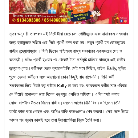
সূত্র অনুযায়ী তারপরও এই সিটে টানা বেড়ে চলা গোষ্ঠীদ্বন্দ্ব এবং নানারকম সমস্যার
জন্য হুমায়ুনকে সরিয়ে এই সিটে প্রার্থী বদল করা হয়।নতুন প্রার্থী হন ডোমজুড়ের
রাজীব বন্দ্যোপাধ্যায়। যিনি ছিলেন পশ্চিমবঙ্গ রাজ্য সরকারের একসময়ের সেচ ও
বনমন্ত্রী। যদিও প্রার্থী হওয়ার পর থেকেই টানা কর্মসূচি চালিয়ে যাচ্ছেন এই রাজীব
বন্দ্যোপাধ্যায়।কর্মীসভা থেকে ক্যাম্পেইনিং সেই সঙ্গে মিছিল, বাইক Rally, মন্দিরে
পুজো দেওয়া কর্মীদের সঙ্গে আলোচনা কোন কিছুই বাদ রাখেননি। তিনি কর্মী
সমর্থকদের নিয়ে বিরাট বড় বর্ণাঢ্য Rally না করে বরং কয়েকজন কর্মীর সঙ্গে পরিবার
কে নিয়েই মনোনয়ন জমা দিলেন খড়্গপুর এসডিও অফিসে। এদিন স্পষ্ট কথায়
সোজা সাপটাও উত্তর দিলেন রাজীব।বললেন আগের যিনি বিধায়ক ছিলেন তিনি
যথেষ্ট কাজ করে গেছেন এবং আমিও বাকি কাজগুলোও শেষ করবো। সেই সঙ্গে জিতে
আসার পর প্রথম কাজই হবে তারা ট্যাবাগেড়িয়া ব্রিজ তৈরি করা।