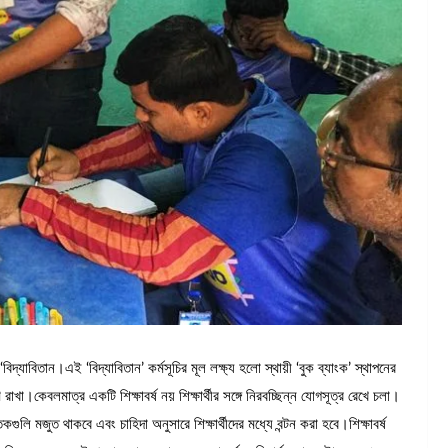
াবিতান।এই ‘বিদ্যাবিতান’ কর্মসূচির মূল লক্ষ্য হলো স্থায়ী ‘বুক ব্যাংক’ স্থাপনের
ণ রাখা।কেবলমাত্র একটি শিক্ষাবর্ষ নয় শিক্ষার্থীর সঙ্গে নিরবচ্ছিন্ন যোগসূত্র রেখে চলা।
গুলি মজুত থাকবে এবং চাহিদা অনুসারে শিক্ষার্থীদের মধ্যে বন্টন করা হবে।শিক্ষাবর্ষ