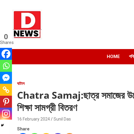
Skip
to
content
0
Dnews
Shares
#Medinipur #News #LatestBengali #NewsBangla
#Medinipur24X7News
HOME
পশ্
ঘাটাল
Chatra Samaj:ছাত্র সমাজের উদ্যোগে
শিক্ষা সামগ্রী বিতরণ
16 February 2024
Sunil Das
Share