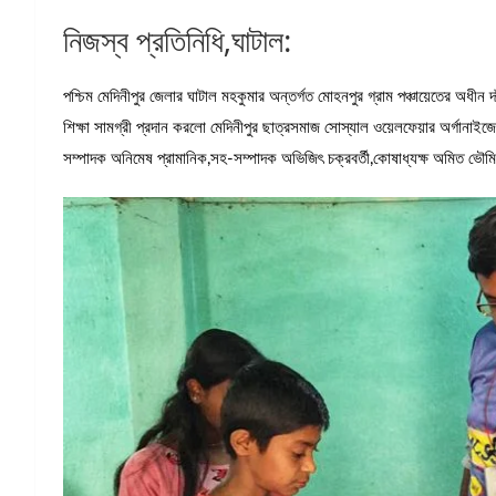
নিজস্ব প্রতিনিধি,ঘাটাল:
পশ্চিম মেদিনীপুর জেলার ঘাটাল মহকুমার অন্তর্গত মোহনপুর গ্রাম পঞ্চায়েতের অধীন দা
শিক্ষা সামগ্রী প্রদান করলো মেদিনীপুর ছাত্রসমাজ সোস্যাল ওয়েলফেয়ার অর্গানাই
সম্পাদক অনিমেষ প্রামানিক,সহ-সম্পাদক অভিজিৎ চক্রবর্তী,কোষাধ্যক্ষ অমিত ভৌম