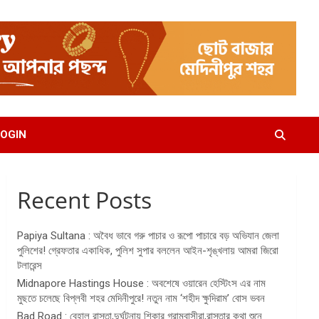
OGIN
Recent Posts
Papiya Sultana : অবৈধ ভাবে গরু পাচার ও রূপো পাচারে বড় অভিযান জেলা
পুলিশের! গ্রেফতার একাধিক, পুলিশ সুপার বললেন আইন-শৃঙ্খলায় আমরা জিরো
টলারেন্স
Midnapore Hastings House : অবশেষে ওয়ারেন হেস্টিংস এর নাম
মুছতে চলেছে বিপ্লবী শহর মেদিনীপুরে! নতুন নাম ‘শহীদ ক্ষুদিরাম’ বোস ভবন
Bad Road : বেহাল রাস্তা,দুর্ঘটনায় শিকার গ্রামবাসীরা,রাস্তার কথা শুনে