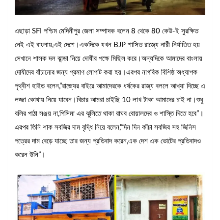
এছাড়া SFI পশ্চিম মেদিনীপুর জেলা সম্পাদক বলেন 8 থেকে 80 কেউ-ই সুরক্ষিত
নেই এই বাংলায়,এই দেশে।একদিকে যখন BJP শাসিত রাজ্যে নারী নির্যাতিত হয়
সেখানে শাসক দল ঝান্ডা নিয়ে দোষীর পক্ষে মিছিল করে।অন্যদিকে আমাদের বাংলায়
দোষীদের বাঁচানোর জন্য প্রমাণ লোপাট করা হয়।এরপর নাগরিক বিশিষ্ঠ অধ্যাপক
পৃথ্বীশ হাইত বলেন,”রাজ্যের বাইরে আমাদেরকে ধর্ষকের রাজ্য বললে আখ্যা দিচ্ছে এ
লজ্জা কোথায় নিয়ে যাবেন।বিচার আমরা চাইছি 10 লাখ টাকা আমাদের চাই না।শুধু
বলির পাঠা সঞ্জয় না,পিসিমা এর ঝুলিতে থাকা রাঘব বোয়ালদের ও শাস্তি দিতে হবে”।
এরপর তিনি শাক সবজির দাম বৃদ্ধি নিয়ে বলেন,”দিন দিন কাঁচা সবজির সহ জিনিস
পত্রের দাম বেড়ে যাচ্ছে তার জন্য প্রতিবাদ করেন,এক দেশ এক ভোটের প্রতিবাদও
করেন উনি”।