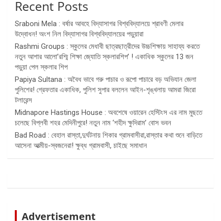
Recent Posts
Sraboni Mela : বর্ষার আবহে বিদ্যাসাগর বিশ্ববিদ্যালয়ে শ্রাবণী মেলার
উদ্বোধন! অংশ নিল বিদ্যাসাগর বিশ্ববিদ্যালয়ের পড়ুয়ারা
Rashmi Groups : স্কুলের মেধাবী ছাত্রছাত্রীদের উচ্চশিক্ষায় সাহায্য করতে
নতুন আশার আলো’রশ্মি শিক্ষা জ্যোতি স্কলারশিপ’ ! একাধিক স্কুলের 13 জন
পড়ুয়া পেল স্কলার শিপ
Papiya Sultana : অবৈধ ভাবে গরু পাচার ও রূপো পাচারে বড় অভিযান জেলা
পুলিশের! গ্রেফতার একাধিক, পুলিশ সুপার বললেন আইন-শৃঙ্খলায় আমরা জিরো
টলারেন্স
Midnapore Hastings House : অবশেষে ওয়ারেন হেস্টিংস এর নাম মুছতে
চলেছে বিপ্লবী শহর মেদিনীপুরে! নতুন নাম ‘শহীদ ক্ষুদিরাম’ বোস ভবন
Bad Road : বেহাল রাস্তা,দুর্ঘটনায় শিকার গ্রামবাসীরা,রাস্তার কথা শুনে বাড়িতে
আসেনা আত্মীয়-স্বজনেরা! ক্ষুব্ধ গ্রামবাসী, চাইছে সমাধান
Advertisement