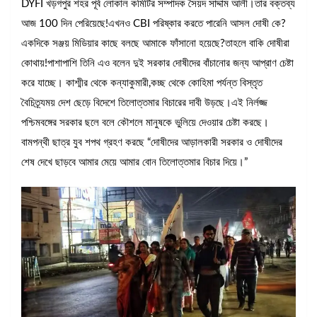
DYFI খড়গপুর শহর পূর্ব লোকাল কমিটির সম্পাদক সৈয়দ সাদ্দাম আলী।তার বক্তব্য
আজ 100 দিন পেরিয়েছে!এখনও CBI পরিষ্কার করতে পারেনি আসল দোষী কে?
একদিকে সঞ্জয় মিডিয়ার কাছে বলছে আমাকে ফাঁসানো হয়েছে?তাহলে বাকি দোষীরা
কোথায়!পাশাপাশি তিনি এও বলেন দুই সরকার দোষীদের বাঁচানোর জন্য আপ্রাণ চেষ্টা
করে যাচ্ছে। কাশ্মীর থেকে কন্যাকুমারী,কচ্ছ থেকে কোহিমা পর্যন্ত বিস্তৃত
বৈচিত্র্যময় দেশ ছেড়ে বিদেশে তিলোত্তমার বিচারের দাবী উড়ছে।এই নির্লজ্জ
পশ্চিমবঙ্গের সরকার ছলে বলে কৌশলে মানুষকে ভুলিয়ে দেওয়ার চেষ্টা করছে।
বামপন্থী ছাত্র যুব শপথ গ্রহণ করছে “দোষীদের আড়ালকারী সরকার ও দোষীদের
শেষ দেখে ছাড়বে আমার মেয়ে আমার বোন তিলোত্তমার বিচার দিয়ে।”