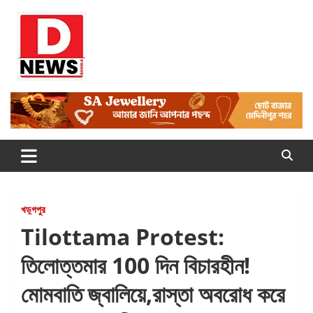
Skip
to
content
Dnews
#Medinipur #News #LatestBengali #NewsBangla
#Medinipur24X7News
খড়্গপুর
Tilottama Protest:
তিলোত্তমার 100 দিন বিচারহীন!
মোমবাতি জ্বালিয়ে,রাস্তা অবরোধ করে