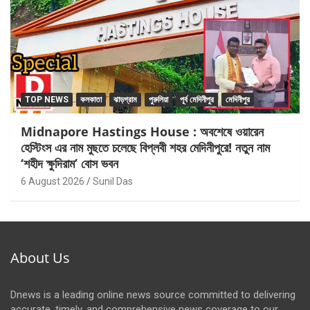
TOP NEWS
কলকাতা
ঝাড়গ্রাম
পুরুলিয়া
পূর্ব মেদিনীপুর
মেদিনীপুর
Midnapore Hastings House : অবশেষে ওয়ারেন
হেস্টিংস এর নাম মুছতে চলেছে বিপ্লবী শহর মেদিনীপুরে! নতুন নাম
‘শহীদ ক্ষুদিরাম’ বোস ভবন
6 August 2026
Sunil Das
About Us
Dnews is a leading online news source committed to delivering
accurate, timely, and comprehensive news coverage to our