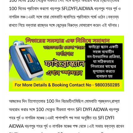
100 দিনের 100 সেকেন্ড নীরবতা সেই সঙ্গে রাস্তা অবরোধ করে ত্রিলোত্তমার
100 দিনের প্রতিবাদ করলো খড়গপুর SFI,DYFI,AIDWA খড়গপুর শহর পূর্ব ও
নাগরিক মঞ্চ।এরই সঙ্গে তারা মোমবাতি জ্বালিয়ে প্রতিবাদে গর্জে ওঠেন।বক্তব্য
রাখতে গিয়ে বক্তারা রাজ্যের সঙ্গে কেন্দ্রের বিরুদ্ধে দোষারোপ করেন এই ঘটনার।
আজকের দিন তিলোত্তমার 100 দিন বিচারহীন!মিছিল মোমবাতি প্রজ্বলন,রাস্তা
অবরোধ করার সঙ্গে 100 সেকেন্ড নীরবতা পালন SFI DYFI AIDWA খড়গপুর
শহর পূর্ব ও নাগরিক মঞ্চের।এরই পাশাপাশি পথ সভা অনুষ্ঠিত হয় SFI DYFI
AIDWA খড়গপুর শহর পূর্ব ও নাগরিক মঞ্চের পক্ষ থেকে।এই সভায় বক্তব্য রাখেন