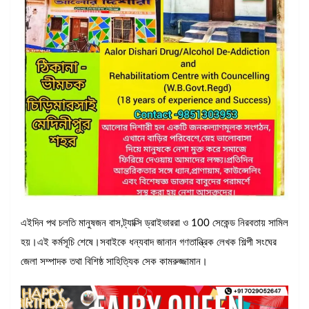
এইদিন পথ চলতি মানুষজন বাস,ট্যাক্সি ড্রাইভাররা ও 100 সেকেন্ড নিরবতায় সামিল
হয়।এই কর্মসূচি শেষে।সবাইকে ধন্যবাদ জানান গণতান্ত্রিক লেখক শিল্পী সংঘের
জেলা সম্পাদক তথা বিশিষ্ঠ সাহিত্যিক সেক কামরুজ্জামান।