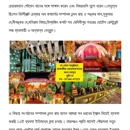
চেয়ারম্যান সৌমেন খানের সঙ্গে সাক্ষাৎ করেন এবং বিষয়গুলি তুলে ধরেন।নেতৃত্বে
ছিলেন ডিস্ট্রিক্ট চেম্বার অব কমার্সের সম্পাদক চন্দন রায় ও শঙ্কর দাস,সুকুমার
দে,দীপঙ্কর দে,মনিরাম বিষয়,বিশ্বজিৎ কপাট সহ মেদিনীপুর শহরের হোটেল রেস্টুরেন্ট
লজ ব্যবসায়ী ও অন্যান্য নেতৃবৃন্দ।
এ বিষয়ে সংগঠনের সম্পাদক চন্দন রায় বলেন আমরা সব ধরনের ট্যাক্স দিয়েই ব্যবসা
করছি।এই ব্যবসা ইতিমধ্যে মন্দা চলছে। তারপরও প্রতি মাসেই পৌরসভা নতুন
নতুন ভাবে এক্সট্রা চার্জ লাগাচ্ছে তাদের ব্যবসার উপর।এতে যেমন ব্যবসার ইনকাম