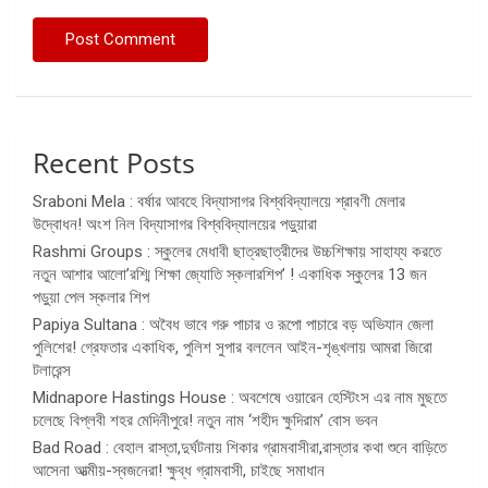
Recent Posts
Sraboni Mela : বর্ষার আবহে বিদ্যাসাগর বিশ্ববিদ্যালয়ে শ্রাবণী মেলার
উদ্বোধন! অংশ নিল বিদ্যাসাগর বিশ্ববিদ্যালয়ের পড়ুয়ারা
Rashmi Groups : স্কুলের মেধাবী ছাত্রছাত্রীদের উচ্চশিক্ষায় সাহায্য করতে
নতুন আশার আলো’রশ্মি শিক্ষা জ্যোতি স্কলারশিপ’ ! একাধিক স্কুলের 13 জন
পড়ুয়া পেল স্কলার শিপ
Papiya Sultana : অবৈধ ভাবে গরু পাচার ও রূপো পাচারে বড় অভিযান জেলা
পুলিশের! গ্রেফতার একাধিক, পুলিশ সুপার বললেন আইন-শৃঙ্খলায় আমরা জিরো
টলারেন্স
Midnapore Hastings House : অবশেষে ওয়ারেন হেস্টিংস এর নাম মুছতে
চলেছে বিপ্লবী শহর মেদিনীপুরে! নতুন নাম ‘শহীদ ক্ষুদিরাম’ বোস ভবন
Bad Road : বেহাল রাস্তা,দুর্ঘটনায় শিকার গ্রামবাসীরা,রাস্তার কথা শুনে বাড়িতে
আসেনা আত্মীয়-স্বজনেরা! ক্ষুব্ধ গ্রামবাসী, চাইছে সমাধান