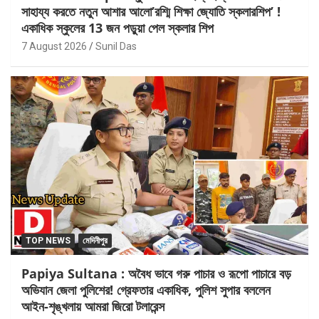
সাহায্য করতে নতুন আশার আলো’রশ্মি শিক্ষা জ্যোতি স্কলারশিপ’ !
একাধিক স্কুলের 13 জন পড়ুয়া পেল স্কলার শিপ
7 August 2026
Sunil Das
TOP NEWS
মেদিনীপুর
Papiya Sultana : অবৈধ ভাবে গরু পাচার ও রূপো পাচারে বড়
অভিযান জেলা পুলিশের! গ্রেফতার একাধিক, পুলিশ সুপার বললেন
আইন-শৃঙ্খলায় আমরা জিরো টলারেন্স