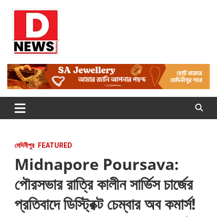
Skip
to
content
Dnews
#Medinipur #News #LatestBengali #NewsBangla
#Medinipur24X7News
মেদিনীপুর
FEATURED
Midnapore Poursava:
পৌরসভার রাত্রি কালীন সার্ভিস চার্জের
প্রতিবাদে ডিস্ট্রিক্ট চেম্বার অব কমার্স!