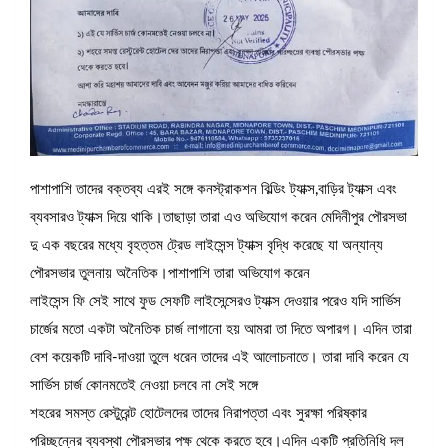
পাশাপাশি তাদের বক্তব্য এরই সঙ্গে কনস্ট্রাকশন বিল্ডিং ট্যাক্স,বাড়ির ট্যাক্স এবং
ব্যবসারও ট্যাক্স দিয়ে থাকি।তাছাড়া তারা এও অভিযোগ করেন মেদিনীপুর পৌরসভা
দু এক বছরের মধ্যে বৃহত্তম ট্রেড লাইসেন্স ট্যাক্স বৃদ্ধি করেছে যা অন্যান্য
পৌরসভার তুলনায় অনৈতিক।পাশাপাশি তারা অভিযোগ করেন
লাইসেন্স ফি সেই সাথে ফুড সেফটি লাইসেন্সেরও ট্যাক্স দেওয়ার পরেও যদি সার্ভিস
চার্জের মতো একটা অনৈতিক চার্জ লাগানো হয় আমরা তা দিতে অপারগ। এদিন তারা
বেশ কয়েকটি দাবি-দাওয়া তুলে ধরেন তাদের এই আলোচনাতে। তারা দাবি করেন যে
সার্ভিস চার্জ কোনমতেই নেওয়া চলবে না সেই সঙ্গে
শহরের সমস্ত রেস্টুরেন্ট হোটেলদের তাদের নিরাপত্তা এবং সুরক্ষা পরিষ্কার
পরিচ্ছন্নের ব্যবস্থা পৌরসভার পক্ষ থেকে করতে হবে।এদিন একটি প্রতিনিধি দল