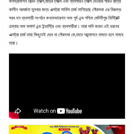
কনস্ট্রাকশন বিল্ডিং ট্যাক্স,বাড়ির ট্যাক্স এবং ব্যবসারও ট্যাক্স দেওয়ার পরেও রাত্রি
কালীন আবর্জনা তুলবার জন্য এক্সট্রা সার্ভিস চার্জ লাগিয়েছে পৌরসভা এর বিরুদ্ধে
সরব হল ব্যবসায়ী সংগঠন কনফেডারেশন অফ পূর্ব এন্ড পশ্চিম মেদিনীপুর ডিস্ট্রিক্ট
চেম্বার অফ কমার্স এন্ড ইন্ডাস্ট্রি এবং ব্যবসায়ীরা। তারা দাবি করেন এই ধরনের
এক্সট্রা চার্জ তারা কিছুতেই দেবে না পৌরসভা কে,তাতে আন্দোলনে নামতে হলে নামবে
তারা।