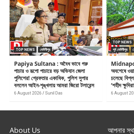
TOP NEWS
TOP NEWS
মেদিনীপুর
পূর্ব মেদিনীপুর
ম
Papiya Sultana : অবৈধ ভাবে গরু
Midnapo
পাচার ও রূপো পাচারে বড় অভিযান জেলা
অবশেষে ওয়া
পুলিশের! গ্রেফতার একাধিক, পুলিশ সুপার
চলেছে বিপ্ল
বললেন আইন-শৃঙ্খলায় আমরা জিরো টলারেন্স
‘শহীদ ক্ষুদি
6 August 2026
Sunil Das
6 August 2
About Us
আপনার স্থ