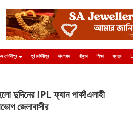
চিম মেদিনীপুর
পূর্ব মেদিনীপুর
ঝাড়গ্রাম
বাঁকুড়া
শিক্ষা
স্বাস্থ্য
L
 দুদিনের IPL ফ্যান পার্ক!এলাহী
 উপভোগ জেলাবাসীর