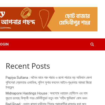
OGIN
Recent Posts
Papiya Sultana : অবৈধ ভাবে গরু পাচার ও রূপো পাচারে বড় অভিযান জেলা
পুলিশের! গ্রেফতার একাধিক, পুলিশ সুপার বললেন আইন-শৃঙ্খলায় আমরা জিরো
টলারেন্স
Midnapore Hastings House : অবশেষে ওয়ারেন হেস্টিংস এর নাম
মুছতে চলেছে বিপ্লবী শহর মেদিনীপুরে! নতুন নাম ‘শহীদ ক্ষুদিরাম’ বোস ভবন
Bad Road : বেহাল রাস্তা,দুর্ঘটনায় শিকার গ্রামবাসীরা,রাস্তার কথা শুনে