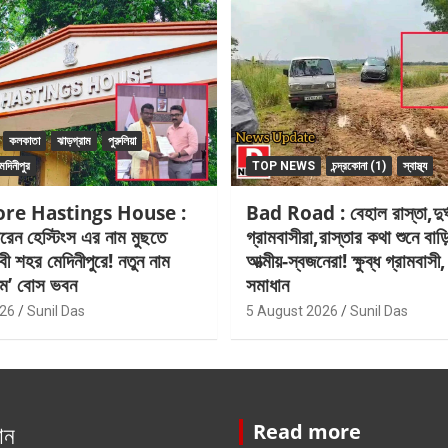
কলকাতা
ঝাড়গ্রাম
পুরুলিয়া
েদিনীপুর
TOP NEWS
চন্দ্রকোনা (1)
স্বাস্থ্য
re Hastings House :
Bad Road : বেহাল রাস্তা,দুর্ঘ
রেন হেস্টিংস এর নাম মুছতে
গ্রামবাসীরা,রাস্তার কথা শুনে বা
বী শহর মেদিনীপুরে! নতুন নাম
আত্মীয়-স্বজনেরা! ক্ষুব্ধ গ্রামবাস
রাম’ বোস ভবন
সমাধান
026
Sunil Das
5 August 2026
Sunil Das
ান
Read more