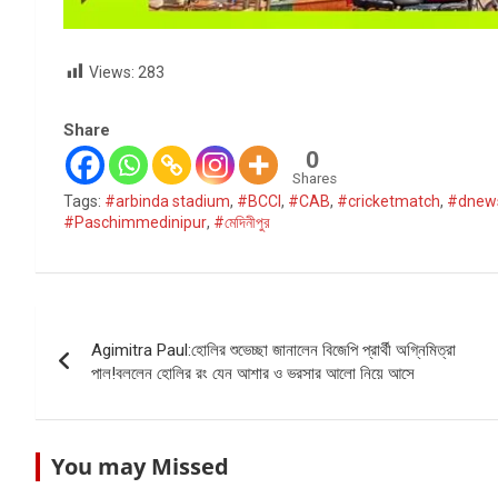
Views:
283
Share
0
Shares
Tags:
#arbinda stadium
,
#BCCI
,
#CAB
,
#cricketmatch
,
#dnew
#Paschimmedinipur
,
#মেদিনীপুর
Post
Agimitra Paul:হোলির শুভেচ্ছা জানালেন বিজেপি প্রার্থী অগ্নিমিত্রা
navigation
পাল!বললেন হোলির রং যেন আশার ও ভরসার আলো নিয়ে আসে
You may Missed