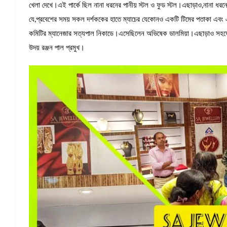
খেলা দেখে।এই পার্কে ছিল নানা ধরনের পানীয় স্টল ও ফুড স্টল।এছাড়াও,নানা ধরনে
যে,প্রবেশের সময় সকল দর্শককের হাতে ম্যাচের যেকোনও একটি টিমের পতাকা এবং এ
কমিটির ম্যানেজার সত্যপাল নিকাডে।এসেছিলেন অভিষেক ডালমিয়া।এছাড়াও সহযোগিত
উদয় রঞ্জন পাল প্রমুখ।