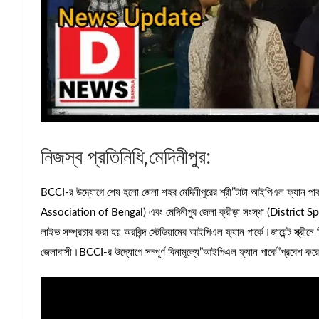
নিজস্ব প্রতিনিধি,মেদিনীপুর:
BCCI-র উদ্যোগে শেষ হলো জেলা শহর মেদিনীপুরের শ্রী”টাটা আইপিএল ফ্যান পা
Association of Bengal) এবং মেদিনীপুর জেলা ক্রীড়া সংস্থা (District Sp
লাইভ সম্প্রচার করা হয় অরবিন্দ স্টেডিয়ামের আইপিএল ফ্যান পার্কে।জায়েন্ট স্ক্র
জেলাবাসী।BCCI-র উদ্যোগে সম্পূর্ণ বিনামূল্যে”আইপিএল ফ্যান পার্কে”প্রবেশ করে