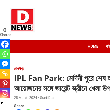
Skip
to
content
0
Dnews
Shares
#Medinipur #News #LatestBengali #NewsBangla
#Medinipur24X7News
HOME
পশ্
মেদিনীপুর
IPL Fan Park: মেদিনী পুরে শেষ হলো
আয়োজনের সঙ্গে জায়েন্ট স্ক্রীনে খেলা
25 March 2024
Sunil Das
Share