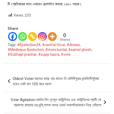
টি।প্রতিবারের মতন এবারেও হেল্পলাইন থাকছে ১৯৫০ নম্বর।
Views:
233
Share
0
Shares
Tags:
#Byelection24
,
#central force
,
#dnews
,
#Medinipur Byelection
,
#moni kuntal
,
#samol ghosh
,
#Subhajit prachar
,
#sujay hazra
,
#vote
Post
Oldest Voter:বয়সের কাছে হার মানেন নি মেদিনীপুরের মন্দাকিনী!কুঁজো
navigation
হয়েও ভোট দান 105 বছর বয়সে
Vote Agitation:ভোটের দিন তৃণমূল কাউন্সিলর এবং কাউন্সিলের স্বামী কে
প্রকাশ্য রাস্তায় চড়,ঘুষি,শাসক দলের ওয়ার্ড সভাপতির!কারণ নিয়ে ধোঁয়াশা