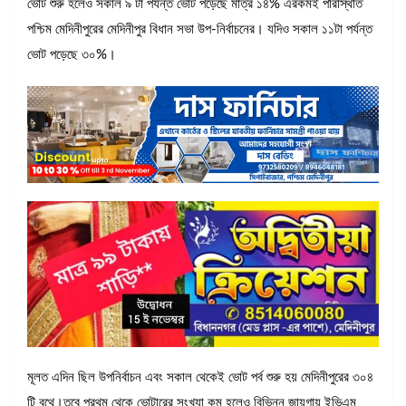
ভোট শুরু হলেও সকাল ৯ টা পর্যন্ত ভোট পড়েছে মাত্র ১৪% এরকমই পরিস্থিতি
পশ্চিম মেদিনীপুরের মেদিনীপুর বিধান সভা উপ-নির্বাচনের। যদিও সকাল ১১টা পর্যন্ত
ভোট পড়েছে ৩০%।
মূলত এদিন ছিল উপনির্বাচন এবং সকাল থেকেই ভোট পর্ব শুরু হয় মেদিনীপুরের ৩০৪
টি বুথে।তবে প্রথম থেকে ভোটারের সংখ্যা কম হলেও বিভিন্ন জায়গায় ইভিএম