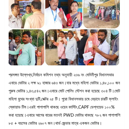
প্রসঙ্গত উল্লেখ্য,নির্বাচন কমিশন তথ্য অনুযায়ী ২৩৬ নং মেদিনীপুর বিধানসভার
এবারে ভোটার ২ লক্ষ ৯১ হাজার ৬৪৩ জন।যার মধ্যে মহিলা ভোটার ১,৪৮,১০০ জন
পুরুষ ভোটার ১,৪৩,৫৪২ জন।এবারে মোট পোলিং স্টেশন করা হয়েছে ৩০৪ টি।মোট
মহিলা বুথের সংখ্যা দুটি,সেক্টর ২৫ টি। পুরো বিধানসভায় চষে বেড়াবে চারটি ফ্লাইং
স্কোয়াড টিম।এরই পাশাপাশি থাকছে ওয়েব কাস্টিং,CAPF ডেপ্লয়েড ১০০%
করা হয়েছে।এবারে আগের বারের মতনই PWD ভোটার থাকছে ৭৮২ জন পাশাপাশি
৮৫ + বয়সের ভোটার ২৬০৭ জন।থার্ড জেন্ডার মাত্র একজন ভোটার।