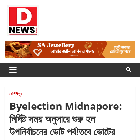
Skip
to
content
Dnews
#Medinipur #News #LatestBengali #NewsBangla
#Medinipur24X7News
মেদিনীপুর
Byelection Midnapore:
নির্দিষ্ট সময় অনুসারে শুরু হল
উপনির্বাচনের ভোট পর্ব!তবে ভোটের