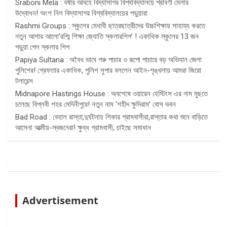
Sraboni Mela : বর্ষার আবহে বিদ্যাসাগর বিশ্ববিদ্যালয়ে শ্রাবণী মেলার
উদ্বোধন! অংশ নিল বিদ্যাসাগর বিশ্ববিদ্যালয়ের পড়ুয়ারা
Rashmi Groups : স্কুলের মেধাবী ছাত্রছাত্রীদের উচ্চশিক্ষায় সাহায্য করতে
নতুন আশার আলো’রশ্মি শিক্ষা জ্যোতি স্কলারশিপ’ ! একাধিক স্কুলের 13 জন
পড়ুয়া পেল স্কলার শিপ
Papiya Sultana : অবৈধ ভাবে গরু পাচার ও রূপো পাচারে বড় অভিযান জেলা
পুলিশের! গ্রেফতার একাধিক, পুলিশ সুপার বললেন আইন-শৃঙ্খলায় আমরা জিরো
টলারেন্স
Midnapore Hastings House : অবশেষে ওয়ারেন হেস্টিংস এর নাম মুছতে
চলেছে বিপ্লবী শহর মেদিনীপুরে! নতুন নাম ‘শহীদ ক্ষুদিরাম’ বোস ভবন
Bad Road : বেহাল রাস্তা,দুর্ঘটনায় শিকার গ্রামবাসীরা,রাস্তার কথা শুনে বাড়িতে
আসেনা আত্মীয়-স্বজনেরা! ক্ষুব্ধ গ্রামবাসী, চাইছে সমাধান
Advertisement