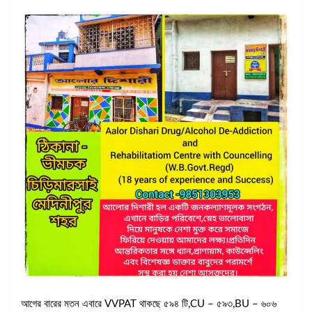
আগের বারের মতন এবারে VVPAT থাকছে ৫৯৪ টি,CU – ৫৯৩,BU – ৬০৬