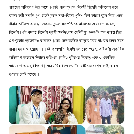
খারাপের অভিযোগ উঠে আসে।এরই সঙ্গে প্রধান বিরোধী বিজেপি অভিযোগ করে
তাদের কর্মী সমর্থক বুথ এজেন্ট মন্ডল সভাপতিদের পুলিশ বিনা কারণে তুলে নিয়ে গেছে
থানায় আটকও করেছে।একজন মন্ডল সভাপতি কে মারধরের অভিযোগ করেছে
বিজেপি।এই ঘটনায় বিজেপি প্রার্থী শুভজিৎ রায় মেদিনীপুর গুড়গুড়ি পাল থানায় গিয়ে
একপ্রকার প্রতিবাদও করেছেন।সেই সঙ্গে কর্মীকে ছাড়িয়ে নিয়ে যাওয়ার জন্য তিনি
থানার দ্বারস্থ হয়েছেন।এরই পাশাপাশি বিরোধী দল নেতা শুভেন্দু অধিকারী একাধিক
অভিযোগ করেছেন নির্বাচন কমিশনে।যদিও পুলিশের বিরুদ্ধে এক ও একাধিক
অভিযোগ করেছে বিজেপি। অন্য দিক দিয়ে ভোটের ভোটারের সংখ্যা লাইনে কম
হওয়ায় ভোট পড়েছে।