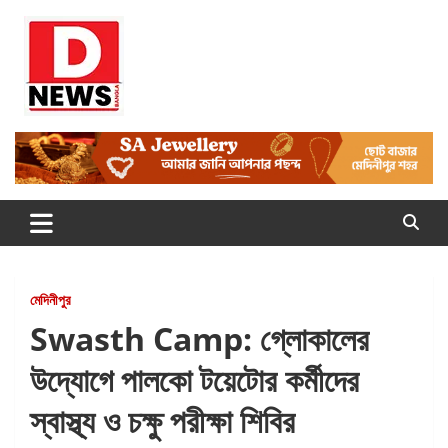
Skip
to
content
Dnews
#Medinipur #News #LatestBengali #NewsBangla
#Medinipur24X7News
মেদিনীপুর
Swasth Camp: গ্লোকালের
উদ্যোগে পালকো টয়েটোর কর্মীদের
স্বাস্থ্য ও চক্ষু পরীক্ষা শিবির