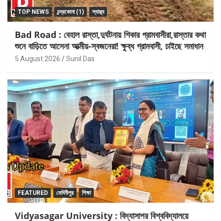
TOP NEWS
চন্দ্রকোনা (1)
স্বাস্থ্য
Bad Road : বেহাল রাস্তা,দুর্ঘটনায় শিকার গ্রামবাসীরা,রাস্তার কথা
শুনে বাড়িতে আসেনা আত্মীয়-স্বজনেরা! ক্ষুব্ধ গ্রামবাসী, চাইছে সমাধান
5 August 2026
Sunil Das
FEATURED
মেদিনীপুর
শিক্ষা
Vidyasagar University : বিদ্যাসাগর বিশ্ববিদ্যালয়ে