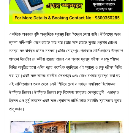
একদিকে অনবরত বৃষ্টি অন্যদিকে স্বাস্থ্য নিয়ে উদ্বেগ জেলা বাসি।ইতিমধ্যে জ্বর
জ্বালা সর্দি-কাশি লেগে রয়েছে ঘরে ঘরে।তার সঙ্গে রয়েছে সুগার প্রেসার চোখের
সমস্যা সহ বার্ধক্য জনিত সমস্যা।এদিন মোহনপুর গ্লোকাল নার্সিংহোমের উদ্যোগে
পালকো টয়েটোর যে কর্মীরা রয়েছে তাদের এক প্রস্থ স্বাস্থ্য পরীক্ষা ও চক্ষু পরীক্ষা
শিবির অনুষ্ঠিত হলো এদিন প্রায় শতাধিক ব্যক্তির এই স্বাস্থ্য ও চক্ষু পরীক্ষা শিবির
করা হয়।এরই সঙ্গে তাদের যাবতীয় ঔষধপত্র এবং চোখে চশমার ব্যবস্থা করা হয়
এই নার্সিংহোমের তরফ থেকে।এই শিবিরে চোখ ও স্বাস্থ্য সমন্ধিত বিশেষজ্ঞরা
উপস্থিত ছিলেন।উপস্থিত ছিলেন চক্ষু বিশেষজ্ঞ ডাক্তার দেবব্রত নন্দী।এছাড়াও
ছিলেন এস মুর্মু আহমেদ এরই সঙ্গে গ্লোকাল নার্সিংহোমে মার্কেটিং ম্যানেজার তুষার
তালুকদার।