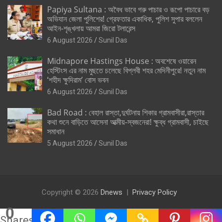
Papiya Sultana : অবৈধ ভাবে গরু পাচার ও রূপো পাচারে বড়
অভিযান জেলা পুলিশের! গ্রেফতার একাধিক, পুলিশ সুপার বললেন
আইন-শৃঙ্খলায় আমরা জিরো টলারেন্স
6 August 2026
Sunil Das
Midnapore Hastings House : অবশেষে ওয়ারেন
হেস্টিংস এর নাম মুছতে চলেছে বিপ্লবী শহর মেদিনীপুরে! নতুন নাম
‘শহীদ ক্ষুদিরাম’ বোস ভবন
6 August 2026
Sunil Das
Bad Road : বেহাল রাস্তা,দুর্ঘটনায় শিকার গ্রামবাসীরা,রাস্তার
কথা শুনে বাড়িতে আসেনা আত্মীয়-স্বজনেরা! ক্ষুব্ধ গ্রামবাসী, চাইছে
সমাধান
5 August 2026
Sunil Das
Copyright © 2026
Dnews
Privacy Policy
0
Shares