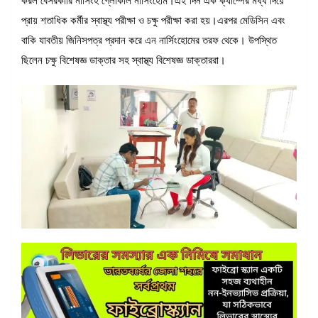
করল বেসরকারি নার্সিংহ গ্লোকাল নার্সিংহোম।এই দিন এক ক্যাম্পের মধ্য দিয়ে
প্রায় শতাধিক কর্মীর স্বাস্থ্য পরীক্ষা ও চক্ষু পরীক্ষা করা হয়।এরপর মেডিসিন এবং
বাকি যাবতীয় জিনিসপত্র প্রদান করে এন নার্সিংহোমের তরফ থেকে। উপস্থিত
ছিলেন চক্ষু বিশেষজ্ঞ ডাক্তার সহ স্বাস্থ্য বিশেষজ্ঞ ডাক্তাররা।