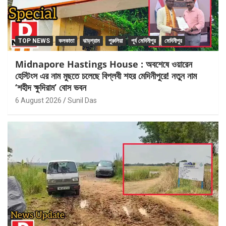
TOP NEWS
কলকাতা
ঝাড়গ্রাম
পুরুলিয়া
পূর্ব মেদিনীপুর
মেদিনীপুর
Midnapore Hastings House : অবশেষে ওয়ারেন
হেস্টিংস এর নাম মুছতে চলেছে বিপ্লবী শহর মেদিনীপুরে! নতুন নাম
‘শহীদ ক্ষুদিরাম’ বোস ভবন
6 August 2026
Sunil Das