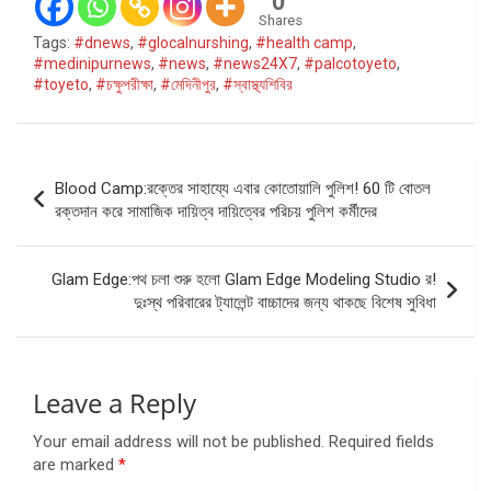
0
Shares
Tags:
#dnews
,
#glocalnurshing
,
#health camp
,
#medinipurnews
,
#news
,
#news24X7
,
#palcotoyeto
,
#toyeto
,
#চক্ষুপরীক্ষা
,
#মেদিনীপুর
,
#স্বাস্থ্যশিবির
Post
Blood Camp:রক্তের সাহায্যে এবার কোতোয়ালি পুলিশ! 60 টি বোতল
navigation
রক্তদান করে সামাজিক দায়িত্ব দায়িত্বের পরিচয় পুলিশ কর্মীদের
Glam Edge:পথ চলা শুরু হলো Glam Edge Modeling Studio র!
দুঃস্থ পরিবারের ট্যালেন্ট বাচ্চাদের জন্য থাকছে বিশেষ সুবিধা
Leave a Reply
Your email address will not be published.
Required fields
are marked
*