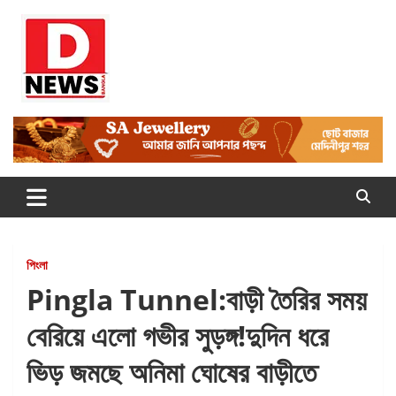
Skip
to
content
Dnews
#Medinipur #News #LatestBengali #NewsBangla
#Medinipur24X7News
পিংলা
Pingla Tunnel:বাড়ী তৈরির সময়
বেরিয়ে এলো গভীর সুড়ঙ্গ!দুদিন ধরে
ভিড় জমছে অনিমা ঘোষের বাড়ীতে