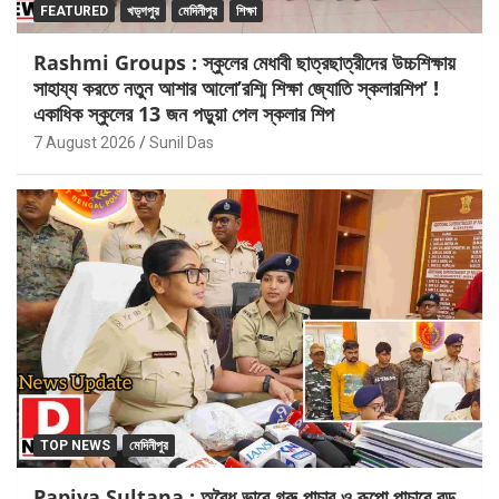
FEATURED
খড়্গপুর
মেদিনীপুর
শিক্ষা
Rashmi Groups : স্কুলের মেধাবী ছাত্রছাত্রীদের উচ্চশিক্ষায়
সাহায্য করতে নতুন আশার আলো’রশ্মি শিক্ষা জ্যোতি স্কলারশিপ’ !
একাধিক স্কুলের 13 জন পড়ুয়া পেল স্কলার শিপ
7 August 2026
Sunil Das
TOP NEWS
মেদিনীপুর
Papiya Sultana : অবৈধ ভাবে গরু পাচার ও রূপো পাচারে বড়