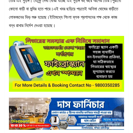
তৈরি এই সুড়ঙ্গ। যেটুকু দেখা বোঝা যাচ্ছে এই সুড়ঙ্গ বহু বছর আগের তৈরি।পুরানো
কোনো বাড়ী বা মন্দির হতে পারে।এই খবর ছড়িয়ে পড়তেই অনিমা ঘোষের বাড়ীতে
লোকজনের ভিড় শুরু হয়েছে।ইতিমধ্যে পিংলা ব্লক প্রশাসনের পক্ষ থেকে কাজ
বন্ধ রাখার নির্দেশ দেওয়া হয়েছে।