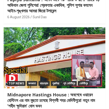
অভিযান জেলা পুলিশের! গ্রেফতার একাধিক, পুলিশ সুপার বললেন
আইন-শৃঙ্খলায় আমরা জিরো টলারেন্স
6 August 2026
Sunil Das
TOP NEWS
কলকাতা
ঝাড়গ্রাম
পুরুলিয়া
পূর্ব মেদিনীপুর
মেদিনীপুর
Midnapore Hastings House : অবশেষে ওয়ারেন
হেস্টিংস এর নাম মুছতে চলেছে বিপ্লবী শহর মেদিনীপুরে! নতুন নাম
‘শহীদ ক্ষুদিরাম’ বোস ভবন