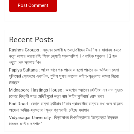
Recent Posts
Rashmi Groups : স্কুলের মেধাবী ছাত্রছাত্রীদের উচ্চশিক্ষায় সাহায্য করতে
নতুন আশার আলো’রশ্মি শিক্ষা জ্যোতি স্কলারশিপ’ ! একাধিক স্কুলের 13 জন
পড়ুয়া পেল স্কলার শিপ
Papiya Sultana : অবৈধ ভাবে গরু পাচার ও রূপো পাচারে বড় অভিযান জেলা
পুলিশের! গ্রেফতার একাধিক, পুলিশ সুপার বললেন আইন-শৃঙ্খলায় আমরা জিরো
টলারেন্স
Midnapore Hastings House : অবশেষে ওয়ারেন হেস্টিংস এর নাম মুছতে
চলেছে বিপ্লবী শহর মেদিনীপুরে! নতুন নাম ‘শহীদ ক্ষুদিরাম’ বোস ভবন
Bad Road : বেহাল রাস্তা,দুর্ঘটনায় শিকার গ্রামবাসীরা,রাস্তার কথা শুনে বাড়িতে
আসেনা আত্মীয়-স্বজনেরা! ক্ষুব্ধ গ্রামবাসী, চাইছে সমাধান
Vidyasagar University : বিদ্যাসাগর বিশ্ববিদ্যালয়ে ‘উদ্যোক্তা উন্নয়ন
বিষয়ক জাতীয় কর্মশালা’