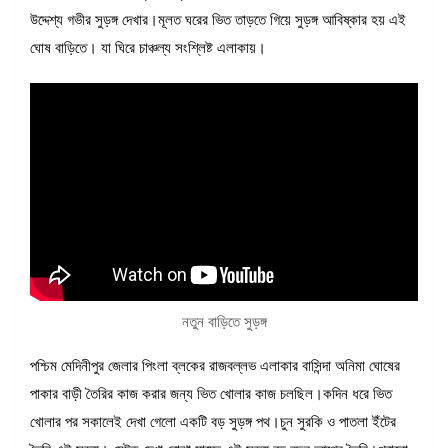
উদ্দেশ্য গভীর সুড়ঙ্গ দেখার।মূলত ঘরের ভিত তাড়তে গিয়ে সুড়ঙ্গ আবিষ্কার হয় এই
ঘোষ বাড়িতে। যা ঘিরে চাঞ্চল্য সংশ্লিষ্ট এলাকায়।
নতুন বাড়িতে সুড়ঙ্গ
পশ্চিম মেদিনীপুর জেলার পিংলা ব্লকের রাজবল্লভ এলাকার বাসিন্দা অনিমা ঘোষের
পাকার বাড়ী তৈরির কাজ করার জন্য ভিত খোলার কাজ চলছিল।কদিন ধরে ভিত
খোলার পর সকালেই দেখা গেলো একটি বড় সুড়ঙ্গ পথ।চুন সুরকি ও পাতলা ইঁটের