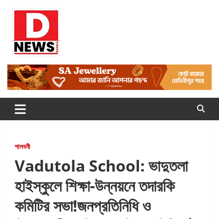
Skip
to
content
Dnews
#Medinipur #News #LatestBengali #NewsBangla
#Medinipur24X7News
শালবনী
Vadutola School: ভাদুতলা
হাইস্কুলে শিক্ষা-উন্নয়নে তদারকি
কমিটির সভা!জনপ্রতিনিধি ও