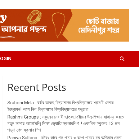
OGIN
Recent Posts
Sraboni Mela : বর্ষার আবহে বিদ্যাসাগর বিশ্ববিদ্যালয়ে শ্রাবণী মেলার
উদ্বোধন! অংশ নিল বিদ্যাসাগর বিশ্ববিদ্যালয়ের পড়ুয়ারা
Rashmi Groups : স্কুলের মেধাবী ছাত্রছাত্রীদের উচ্চশিক্ষায় সাহায্য করতে
নতুন আশার আলো’রশ্মি শিক্ষা জ্যোতি স্কলারশিপ’ ! একাধিক স্কুলের 13 জন
পড়ুয়া পেল স্কলার শিপ
Papiya Sultana : অবৈধ ভাবে গরু পাচার ও রূপো পাচারে বড় অভিযান জেলা