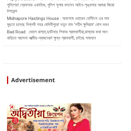
পুলিশের! গ্রেফতার একাধিক, পুলিশ সুপার বললেন আইন-শৃঙ্খলায় আমরা জিরো
টলারেন্স
Midnapore Hastings House : অবশেষে ওয়ারেন হেস্টিংস এর নাম
মুছতে চলেছে বিপ্লবী শহর মেদিনীপুরে! নতুন নাম ‘শহীদ ক্ষুদিরাম’ বোস ভবন
Bad Road : বেহাল রাস্তা,দুর্ঘটনায় শিকার গ্রামবাসীরা,রাস্তার কথা শুনে
বাড়িতে আসেনা আত্মীয়-স্বজনেরা! ক্ষুব্ধ গ্রামবাসী, চাইছে সমাধান
Advertisement