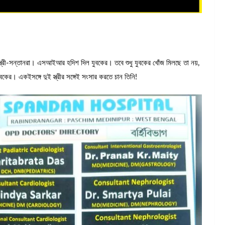
ন স্ত্রী-সন্তানরা। এসআইআর হদিশ দিল যুবকের। তবে শুধু যুবকের খোঁজ মিলছে তা নয়,
ুবকের। একইসঙ্গে দুই স্ত্রীর সঙ্গেই সংসার করতে চান তিনি!