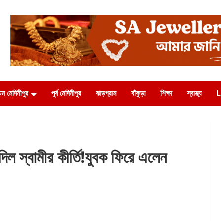
চিম মেদিনীপুর
পূর্ব মেদিনীপুর
ঝাড়গ্রাম
বাঁকুড়া
শিক্ষা
স্বাস্থ্য
L
্বামীর কীর্তি!যুবক ফিরে এলেন