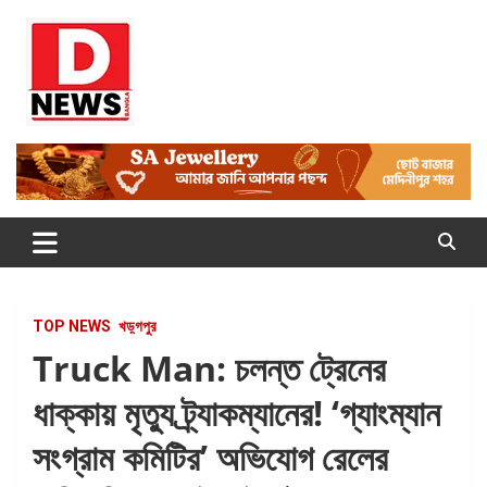
Skip
to
content
Dnews
#Medinipur #News #LatestBengali #NewsBangla
#Medinipur24X7News
TOP NEWS
খড়্গপুর
Truck Man: চলন্ত ট্রেনের
ধাক্কায় মৃত্যু ট্র্যাকম্যানের! ‘গ্যাংম্যান
সংগ্রাম কমিটির’ অভিযোগ রেলের