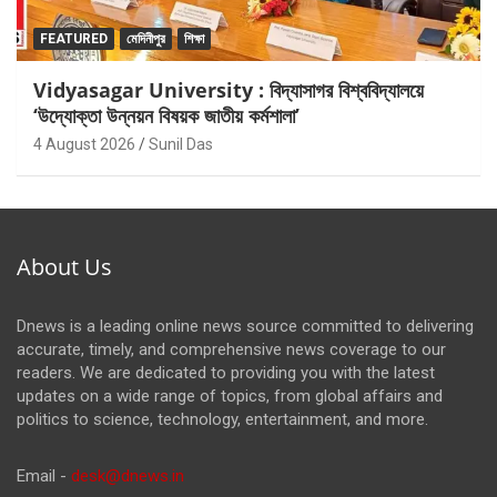
FEATURED
মেদিনীপুর
শিক্ষা
Vidyasagar University : বিদ্যাসাগর বিশ্ববিদ্যালয়ে
‘উদ্যোক্তা উন্নয়ন বিষয়ক জাতীয় কর্মশালা’
4 August 2026
Sunil Das
About Us
Dnews is a leading online news source committed to delivering
accurate, timely, and comprehensive news coverage to our
readers. We are dedicated to providing you with the latest
updates on a wide range of topics, from global affairs and
politics to science, technology, entertainment, and more.
Email -
desk@dnews.in