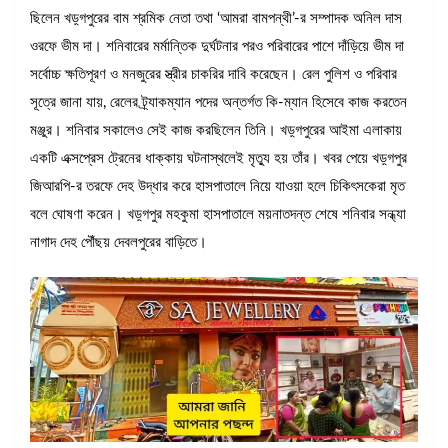
ছিলেন খড়্গপুরের বাম শ্রমিক নেতা তথা ‘আমরা বামপন্থী’-র সম্পাদক অনিল দাস
ওরফে ভীম দা। শনিবারের মর্মান্তিক দুর্ঘটনার পরও পরিবারের পাশে দাঁড়িয়ে ভীম দা
সর্বোচ্চ ক্ষতিপূরণ ও মনজুরের স্ত্রীর চাকরির দাবি করেছেন। রেল পুলিশ ও পরিবার
সূত্রে জানা যায়, রেলের ট্র্যাকম্যান পদের অন্তর্গত কি-ম্যান হিসেবে কাজ করতেন
মঞ্জুর। শনিবার সকালেও সেই কাজ করছিলেন তিনি। খড়্গপুরের আইমা এলাকায়
একটি এক্সপ্রেস ট্রেনের ধাক্কায় ঘটনাস্থলেই মৃত্যু হয় তাঁর। খবর পেয়ে খড়্গপুর
জিআরপি-র তরফে দেহ উদ্ধার করে হাসপাতালে নিয়ে যাওয়া হলে চিকিৎসকেরা মৃত
বলে ঘোষণা করেন। খড়্গপুর মহকুমা হাসপাতালে ময়নাতদন্ত শেষে শনিবার সন্ধ্যা
নাগাদ দেহ পৌঁছয় দেবলপুরের বাড়িতে।