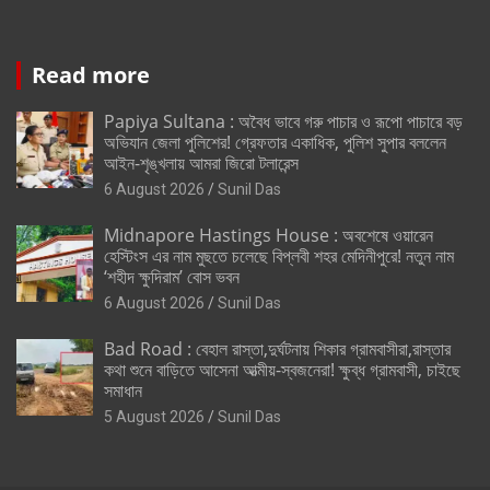
Read more
Papiya Sultana : অবৈধ ভাবে গরু পাচার ও রূপো পাচারে বড়
অভিযান জেলা পুলিশের! গ্রেফতার একাধিক, পুলিশ সুপার বললেন
আইন-শৃঙ্খলায় আমরা জিরো টলারেন্স
6 August 2026
Sunil Das
Midnapore Hastings House : অবশেষে ওয়ারেন
হেস্টিংস এর নাম মুছতে চলেছে বিপ্লবী শহর মেদিনীপুরে! নতুন নাম
‘শহীদ ক্ষুদিরাম’ বোস ভবন
6 August 2026
Sunil Das
Bad Road : বেহাল রাস্তা,দুর্ঘটনায় শিকার গ্রামবাসীরা,রাস্তার
কথা শুনে বাড়িতে আসেনা আত্মীয়-স্বজনেরা! ক্ষুব্ধ গ্রামবাসী, চাইছে
সমাধান
5 August 2026
Sunil Das