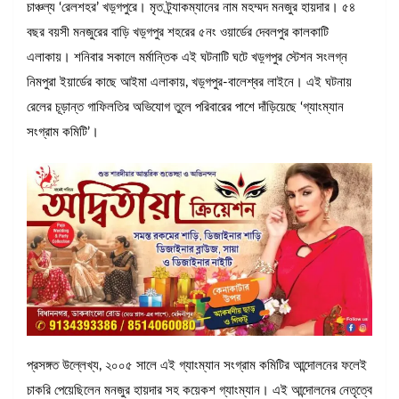
চাঞ্চল্য ‘রেলশহর’ খড়্গপুরে। মৃত ট্র্যাকম্যানের নাম মহম্মদ মনজুর হায়দার। ৫৪
বছর বয়সী মনজুরের বাড়ি খড়্গপুর শহরের ৫নং ওয়ার্ডের দেবলপুর কালকাটি
এলাকায়। শনিবার সকালে মর্মান্তিক এই ঘটনাটি ঘটে খড়্গপুর স্টেশন সংলগ্ন
নিমপুরা ইয়ার্ডের কাছে আইমা এলাকায়, খড়্গপুর-বালেশ্বর লাইনে। এই ঘটনায়
রেলের চূড়ান্ত গাফিলতির অভিযোগ তুলে পরিবারের পাশে দাঁড়িয়েছে ‘গ্যাংম্যান
সংগ্রাম কমিটি’।
প্রসঙ্গত উল্লেখ্য, ২০০৫ সালে এই গ্যাংম্যান সংগ্রাম কমিটির আন্দোলনের ফলেই
চাকরি পেয়েছিলেন মনজুর হায়দার সহ কয়েকশ গ্যাংম্যান। এই আন্দোলনের নেতৃত্বে