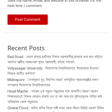
Save my name, email, and website in this browser for the
next time I comment.
Recent Posts
Bad Road : বেহাল রাস্তা,দুর্ঘটনায় শিকার গ্রামবাসীরা,রাস্তার কথা শুনে বাড়িতে
আসেনা আত্মীয়-স্বজনেরা! ক্ষুব্ধ গ্রামবাসী, চাইছে সমাধান
Vidyasagar University : বিদ্যাসাগর বিশ্ববিদ্যালয়ে ‘উদ্যোক্তা উন্নয়ন
বিষয়ক জাতীয় কর্মশালা’
Midnapore : ‘নেশামুক্ত যুব, বিকশিত ভারত’ কর্মসূচিতে প্রধানমন্ত্রীর ভাষণ
সম্প্রচার বিদ্যাসাগর বিশ্ববিদ্যালয়ের
Head Master : শহরের এক স্কুলে পড়ুয়াদের সঙ্গে আশালীন আচরণ প্রধান
শিক্ষকের!এই শিক্ষক কোথাও চাকরি যেন না পায় সঙ্গে চায় দৃষ্টান্তমূলক শাস্তি দাবি
অভিভাবক থেকে পড়ুয়াদের
Ghatal Flood : ঘাটাল বাসির নিত্য সঙ্গী বন্যা থেকে বাঁচতে ডিঙিই ভরসা! বিক্রি