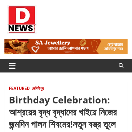
Skip
to
content
Dnews
#Medinipur #News #LatestBengali #NewsBangla
#Medinipur24X7News
FEATURED
মেদিনীপুর
Birthday Celebration:
আশ্রয়ের বৃদ্ধ বৃদ্ধাদের খাইয়ে নিজের
জন্মদিন পালন শিবমের!নতুন বস্ত্র তুলে