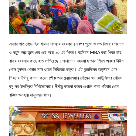
এরপর পাত পেড়ে ছিল খাওয়া দাওয়ার ব্যবস্থা।এরপর পুজো ও শুভ বিজয়ার প্রণাম
ও নতুন বস্ত্র তুলে দেয় এই বছর ২৩ এর শিবম। বর্তমানে MBA করা শিবম তার
বাবার ব্যবসার কাছে হাত লাগিয়েছে। পড়াশোনা ব্যবসা ছাড়াও শিবম অবসর টাইম
পেলে ফুটবল খেলার সঙ্গে ওয়েব সিরিজের ভক্ত। এই জন্মদিনের অনুষ্ঠানে এসে
শিবনের দীর্ঘায়ু কামনা করেন পৌরসভার চেয়ারম্যান সৌমেন খান,কাউন্সিলার সৌরভ
বসু সহ উপস্থিত বিশিষ্টজনেরা। দীর্ঘায়ু কামনা করেন এখানে থাকা পরিবার থেকে
বঞ্চিত অসহায় মানুষজনেরাও।