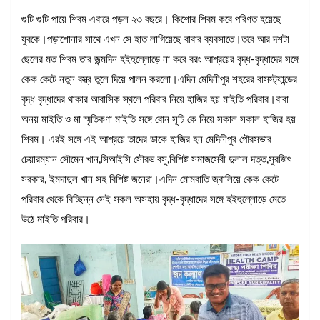
গুটি গুটি পায়ে শিবম এবারে পড়ল ২৩ বছরে। কিশোর শিবম কবে পরিণত হয়েছে
যুবকে।পড়াশোনার সাথে এখন সে হাত লাগিয়েছে বাবার ব্যবসাতে।তবে আর দশটা
ছেলের মত শিবম তার জন্মদিন হইহুল্লোড়ে না করে বরং আশ্রয়ের বৃদ্ধ-বৃদ্ধাদের সঙ্গে
কেক কেটে নতুন বস্ত্র তুলে দিয়ে পালন করলো।এদিন মেদিনীপুর শহরের বাসস্ট্যান্ডের
বৃদ্ধ বৃদ্ধাদের থাকার আবাসিক স্থলে পরিবার নিয়ে হাজির হয় মাইতি পরিবার।বাবা
অনয় মাইতি ও মা স্মৃতিকণা মাইতি সঙ্গে বোন সূচি কে নিয়ে সকাল সকাল হাজির হয়
শিবম। এরই সঙ্গে এই আশ্রয়ে তাদের ডাকে হাজির হন মেদিনীপুর পৌরসভার
চেয়ারম্যান সৌমেন খান,সিআইসি সৌরভ বসু,বিশিষ্ট সমাজসেবী দুলাল দত্ত,সুরজিৎ
সরকার, ইমদাদুল খান সহ বিশিষ্ট জনেরা।এদিন মোমবাতি জ্বালিয়ে কেক কেটে
পরিবার থেকে বিচ্ছিন্ন সেই সকল অসহায় বৃদ্ধ-বৃদ্ধাদের সঙ্গে হইহুল্লোড়ে মেতে
উঠে মাইতি পরিবার।