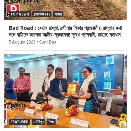
TOP NEWS
চন্দ্রকোনা (1)
স্বাস্থ্য
Bad Road : বেহাল রাস্তা,দুর্ঘটনায় শিকার গ্রামবাসীরা,রাস্তার কথা
শুনে বাড়িতে আসেনা আত্মীয়-স্বজনেরা! ক্ষুব্ধ গ্রামবাসী, চাইছে সমাধান
5 August 2026
Sunil Das
FEATURED
মেদিনীপুর
শিক্ষা