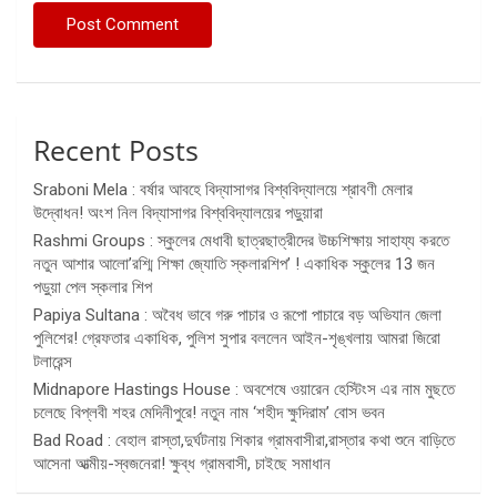
Recent Posts
Sraboni Mela : বর্ষার আবহে বিদ্যাসাগর বিশ্ববিদ্যালয়ে শ্রাবণী মেলার
উদ্বোধন! অংশ নিল বিদ্যাসাগর বিশ্ববিদ্যালয়ের পড়ুয়ারা
Rashmi Groups : স্কুলের মেধাবী ছাত্রছাত্রীদের উচ্চশিক্ষায় সাহায্য করতে
নতুন আশার আলো’রশ্মি শিক্ষা জ্যোতি স্কলারশিপ’ ! একাধিক স্কুলের 13 জন
পড়ুয়া পেল স্কলার শিপ
Papiya Sultana : অবৈধ ভাবে গরু পাচার ও রূপো পাচারে বড় অভিযান জেলা
পুলিশের! গ্রেফতার একাধিক, পুলিশ সুপার বললেন আইন-শৃঙ্খলায় আমরা জিরো
টলারেন্স
Midnapore Hastings House : অবশেষে ওয়ারেন হেস্টিংস এর নাম মুছতে
চলেছে বিপ্লবী শহর মেদিনীপুরে! নতুন নাম ‘শহীদ ক্ষুদিরাম’ বোস ভবন
Bad Road : বেহাল রাস্তা,দুর্ঘটনায় শিকার গ্রামবাসীরা,রাস্তার কথা শুনে বাড়িতে
আসেনা আত্মীয়-স্বজনেরা! ক্ষুব্ধ গ্রামবাসী, চাইছে সমাধান