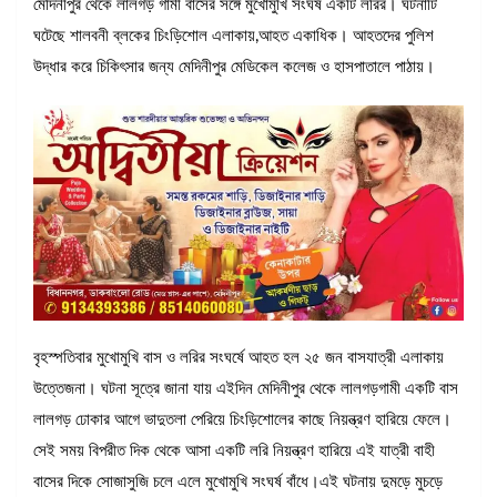
মেদিনীপুর থেকে লালগড় গামী বাসের সঙ্গে মুখোমুখি সংঘর্ষ একটি লরির। ঘটনাটি
ঘটেছে শালবনী ব্লকের চিংড়িশোল এলাকায়,আহত একাধিক। আহতদের পুলিশ
উদ্ধার করে চিকিৎসার জন্য মেদিনীপুর মেডিকেল কলেজ ও হাসপাতালে পাঠায়।
বৃহস্পতিবার মুখোমুখি বাস ও লরির সংঘর্ষে আহত হল ২৫ জন বাসযাত্রী এলাকায়
উত্তেজনা। ঘটনা সূত্রে জানা যায় এইদিন মেদিনীপুর থেকে লালগড়গামী একটি বাস
লালগড় ঢোকার আগে ভাদুতলা পেরিয়ে চিংড়িশোলের কাছে নিয়ন্ত্রণ হারিয়ে ফেলে।
সেই সময় বিপরীত দিক থেকে আসা একটি লরি নিয়ন্ত্রণ হারিয়ে এই যাত্রী বাহী
বাসের দিকে সোজাসুজি চলে এলে মুখোমুখি সংঘর্ষ বাঁধে।এই ঘটনায় দুমড়ে মুচড়ে