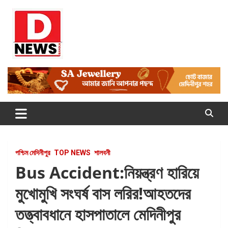
Skip
to
content
Dnews
#Medinipur #News #LatestBengali #NewsBangla
#Medinipur24X7News
পশ্চিম মেদিনীপুর
TOP NEWS
শালবনী
Bus Accident:নিয়ন্ত্রণ হারিয়ে
মুখোমুখি সংঘর্ষ বাস লরির!আহতদের
তত্ত্বাবধানে হাসপাতালে মেদিনীপুর