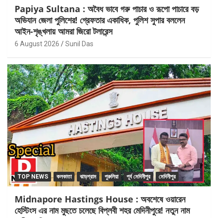
Papiya Sultana : অবৈধ ভাবে গরু পাচার ও রূপো পাচারে বড়
অভিযান জেলা পুলিশের! গ্রেফতার একাধিক, পুলিশ সুপার বললেন
আইন-শৃঙ্খলায় আমরা জিরো টলারেন্স
6 August 2026
Sunil Das
TOP NEWS
কলকাতা
ঝাড়গ্রাম
পুরুলিয়া
পূর্ব মেদিনীপুর
মেদিনীপুর
Midnapore Hastings House : অবশেষে ওয়ারেন
হেস্টিংস এর নাম মুছতে চলেছে বিপ্লবী শহর মেদিনীপুরে! নতুন নাম