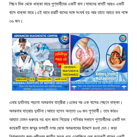
পিছন দিক থেকে ধাক্কা মারে পুণ্যার্থীদের একটি বাস।সামনের বাসটি আরও একটি
বাসে ধাক্কা মারে।এই ভাবে চারটি বাসের সঙ্গে সংঘর্ষ হয় আর তাতে আহত কম পক্ষে
৩৬ জন।
এবার দুর্ঘটনায় পড়লো অমরনাথ যাত্রীরা।একের পর এক বাসের পেছনে ধাক্কা।
অমরনাথ যাত্রায় দুর্ঘটনা।আহত হলেন অন্তত ৩৬ জন পুণ্যার্থী। তবে কারও
আঘাত তেমন গুরুতর নয় বলে জানা গিয়েছে।শনিবার সকালে পুণ্যার্থীদের একটি দল
কয়েকটি বাসে জম্মুর ভগবতী নগর থেকে অমরনাথের উদ্দেশে রওনা দেন। কড়া
নিরাপত্তায় জম্মু-শ্রীনগর জাতীয় সড়ক ধরে এগোচ্ছিল বেশ কয়েকটি বাসের একটি