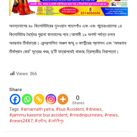
অনন্তনাগের ৪৮ কিলোমিটারের নুনওয়ান পহেলগাঁও এবং এবং গান্ডেরওয়ালের ১৪
কিলোমিটার দৈর্ঘ্যের পুরনো বালতালের পথে।আগামী ১৯ অগস্ট পর্যন্ত চলবে
অমরনাথ তীর্থযাত্রা। কেন্দ্রশাসিত অঞ্চল জম্মু ও কাশ্মীরের প্রশাসন এবং ‘অমরনাথ
তীর্থস্থান বোর্ড’ সূত্রের খবর, দু’টি যাত্রাপথেই থাকছে ত্রিস্তরীয় নিরাপত্তা।
Views:
366
Share
0
Shares
Tags:
#amarnath yatra
,
#bus Accident
,
#dnews
,
#jammu kassmir bus accident
,
#medinipurnews
,
#news
,
#news24X7
,
#দুর্ঘটনা
,
#মেদিনীপুর