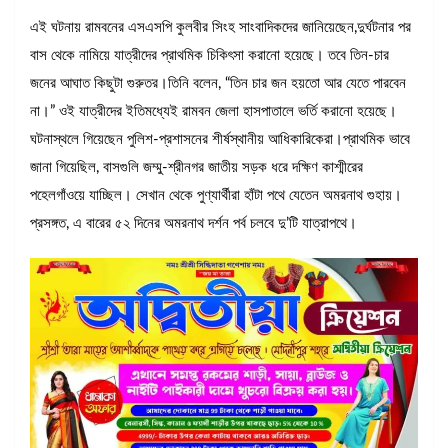
এই ঘটনায় রামবনের এসএসপি কুলবীর সিংহ সাংবাদিকদের জানিয়েছেন,দুর্ঘটনার পর
বাস থেকে নামিয়ে যাত্রীদের প্রাথমিক চিকিৎসা করানো হয়েছে। তবে তিন-চার
জনের আঘাত কিছুটা গুরুতর।তিনি বলেন, “তিন চার জন হয়তো আর যেতে পারবেন
না।” ওই যাত্রীদের ইতিমধ্যেই রামবন জেলা হাসপাতালে ভর্তি করানো হয়েছে।
ঘটনাস্থলে গিয়েছেন পুলিশ-প্রশাসনের শীর্ষস্থানীয় আধিকারিকেরা।প্রাথমিক ভাবে
জানা গিয়েছিল, বাসগুলি জম্মু-শ্রীনগর জাতীয় সড়ক ধরে দক্ষিণ কাশ্মীরের
পহেলগাঁওয়ে যাচ্ছিল। সেখান থেকে পুণ্যার্থীরা হাঁটা পথে যেতেন অমরনাথ গুহায়।
প্রসঙ্গত, এ বারের ৫২ দিনের অমরনাথ দর্শন পর্ব চলবে দু’টি যাত্রাপথে।