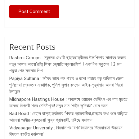
Recent Posts
Rashmi Groups : স্কুলের মেধাবী ছাত্রছাত্রীদের উচ্চশিক্ষায় সাহায্য করতে
নতুন আশার আলো’রশ্মি শিক্ষা জ্যোতি স্কলারশিপ’ ! একাধিক স্কুলের 13 জন
পড়ুয়া পেল স্কলার শিপ
Papiya Sultana : অবৈধ ভাবে গরু পাচার ও রূপো পাচারে বড় অভিযান জেলা
পুলিশের! গ্রেফতার একাধিক, পুলিশ সুপার বললেন আইন-শৃঙ্খলায় আমরা জিরো
টলারেন্স
Midnapore Hastings House : অবশেষে ওয়ারেন হেস্টিংস এর নাম মুছতে
চলেছে বিপ্লবী শহর মেদিনীপুরে! নতুন নাম ‘শহীদ ক্ষুদিরাম’ বোস ভবন
Bad Road : বেহাল রাস্তা,দুর্ঘটনায় শিকার গ্রামবাসীরা,রাস্তার কথা শুনে বাড়িতে
আসেনা আত্মীয়-স্বজনেরা! ক্ষুব্ধ গ্রামবাসী, চাইছে সমাধান
Vidyasagar University : বিদ্যাসাগর বিশ্ববিদ্যালয়ে ‘উদ্যোক্তা উন্নয়ন
বিষয়ক জাতীয় কর্মশালা’