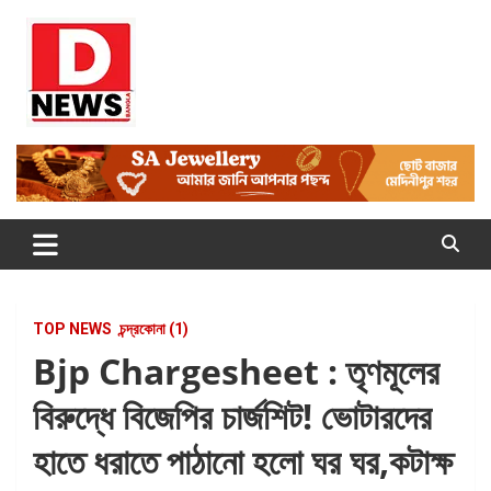
Skip
to
content
Dnews
#Medinipur #News #LatestBengali #NewsBangla
#Medinipur24X7News
TOP NEWS
চন্দ্রকোনা (1)
Bjp Chargesheet : তৃণমূলের
বিরুদ্ধে বিজেপির চার্জশিট! ভোটারদের
হাতে ধরাতে পাঠানো হলো ঘর ঘর,কটাক্ষ