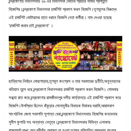
চন্দ্রকোণায় বিধানসভায় ২৬ এর বিধানসভা ভোটের প্রচারে নামার প্রস্তুতি
বিজেপির।চন্দ্রকোণা বিধানসভা চার্জশিট প্রকাশ করল বিজেপি।তৃণমূলের বিরুদ্ধে
এই চার্জশিট ভোটারদের হাতে ধরাবে বিজেপি নেতা কর্মীরা। নাম দেওয়া হয়েছে
‘চার্জশিট জবাব চাই চন্দ্রকোণা’ ।
ছাব্বিশের নির্বাচন দোরগোড়ায়,তৃণমূল কংগ্রেস ও তার সরকারের দুর্নীতি,অনুন্নয়নের
খতিয়ান তুলে ধরে চন্দ্রকোণা বিধানসভায় চার্জশিট প্রকাশ করল বিজেপি। সোমবার
সন্ধ্যা রাত করে চন্দ্রকোণার রামজীবনপুর দলীয় কার্য্যালয়ে এই চার্জশিট প্রকাশ করে
বিজেপি।উপস্থিত ছিলেন বাঁকুড়ার সোনামুখীর বিধায়ক দিবাকর ঘরামি,আরামবাগ
সাংগঠনিক জেলা সভাপতি সুশান্ত বেরা,চন্দ্রকোণা বিধানসভায় বিজেপির কনভেনার
সুদীপ কুশারি সহ অন্যান্য নেতৃত্ব।চন্দ্রকোণা বিধানসভার বিভিন্ন এলাকার
রাস্তাঘাট,ভাঙা সেতু,নদীবাঁধ মেরামত না হওয়া,তৃণমূল পরিচালিত পুরসভায় বাংলার