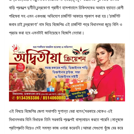
বাড়ি প্রকল্পে দুর্নীতি,চন্দ্রকোণা গ্রামীণ হাসপাতালে চিকিৎসকের অভাবে ব্যাহত রোগী
পরিষেবা সহ এমন একগুচ্ছ অভিযোগ চার্জশিট আকারে প্রকাশ করা হয়।’চার্জশিট
জবাব চাই চন্দ্রকোণা’ নাম দিয়ে বিজেপির এই চার্জশিট পত্র বিধানসভা জুড়ে বিলি ও
প্রচার করা হবে এমনটাই জানিয়েছেন বিজেপি নেতারা।
এই বিষয়ে বিজেপির জেলা সভাপতি সুশান্ত বেরা বলেন,’সরকারে থেকেও এই
বিধানসভার যিনি বিধায়ক তিনি সরকারি প্রকল্পই বাস্তবায়ন করতে পারেনি।মানুষকে
প্রতিশ্রুতি দিয়েও সেই সমস্ত কাজ ওনারা করেননি।আমরা সেগুলো খুঁজে বের করে