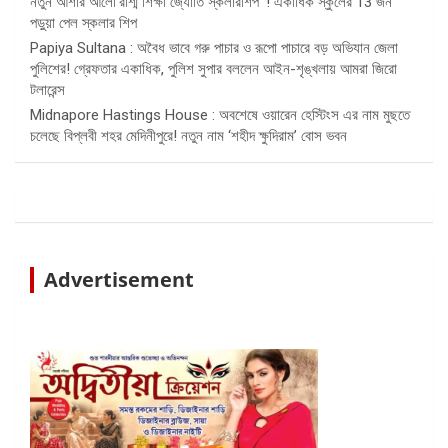
নতুন আশার আলো’রশ্মি শিক্ষা জ্যোতি স্কলারশিপ’ ! একাধিক স্কুলের 13 জন
পড়ুয়া পেল স্কলার শিপ
Papiya Sultana : অবৈধ ভাবে গরু পাচার ও রূপো পাচারে বড় অভিযান জেলা
পুলিশের! গ্রেফতার একাধিক, পুলিশ সুপার বললেন আইন-শৃঙ্খলায় আমরা জিরো
টলারেন্স
Midnapore Hastings House : অবশেষে ওয়ারেন হেস্টিংস এর নাম মুছতে
চলেছে বিপ্লবী শহর মেদিনীপুরে! নতুন নাম ‘শহীদ ক্ষুদিরাম’ বোস ভবন
Advertisement