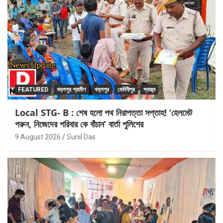
FEATURED
খড়গপুর গ্রামীণ
খড়্গপুর
মেদিনীপুর
স্বাস্থ্য
Local STG- B : শেষ হলো পথ নিরাপত্তা সপ্তাহ! ‘হেলমেট
পরুন, নিজেদের পরিবার কে বাঁচান’ বার্তা পুলিশের
9 August 2026
Sunil Das