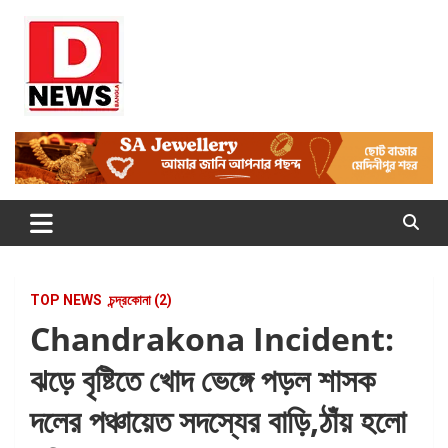
Skip
to
content
Dnews
#Medinipur #News #LatestBengali #NewsBangla
#Medinipur24X7News
TOP NEWS
চন্দ্রকোনা (2)
Chandrakona Incident:
ঝড়ে বৃষ্টিতে খোদ ভেঙ্গে পড়ল শাসক
দলের পঞ্চায়েত সদস্যের বাড়ি,ঠাঁয় হলো