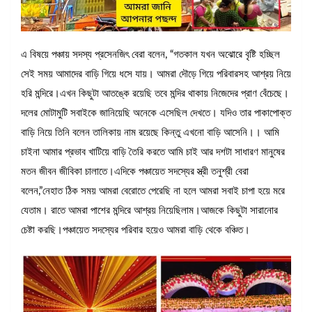
এ বিষয়ে পঞ্চায় সদস্য প্রসেনজিৎ বেরা বলেন, “গতকাল যখন অঝোরে বৃষ্টি হচ্ছিল
সেই সময় আমাদের বাড়ি গিয়ে ধসে যায়। আমরা দৌড়ে গিয়ে পরিবারসহ আশ্রয় নিয়ে
হরি মন্দিরে।এখন কিছুটা আতঙ্কে রয়েছি তবে মন্দির থাকায় নিজেদের প্রাণ বেঁচেছে।
দলের মোটামুটি সবাইকে জানিয়েছি অনেকে এসেছিল দেখতে। যদিও তার পাকাপোক্ত
বাড়ি নিয়ে তিনি বলেন তালিকায় নাম রয়েছে কিন্তু এখনো বাড়ি আসেনি।। আমি
চাইনা আমার প্রভাব খাটিয়ে বাড়ি তৈরি করতে আমি চাই আর দশটা সাধারণ মানুষের
মতন জীবন জীবিকা চালাতে।এদিকে পঞ্চায়েত সদস্যের স্ত্রী তনুশ্রী বেরা
বলেন,”নেহাত ঠিক সময় আমরা বেরোতে পেরেছি না হলে আমরা সবাই চাপা হয়ে মরে
যেতাম। রাতে আমরা পাশের মন্দিরে আশ্রয় নিয়েছিলাম।আজকে কিছুটা সারানোর
চেষ্টা করছি।পঞ্চায়েত সদস্যের পরিবার হয়েও আমরা বাড়ি থেকে বঞ্চিত।