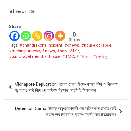
Views:
166
Share
0
Shares
Tags:
#chandrakona incident
,
#dnews
,
#house collapse
,
#medinipurnews
,
#news
,
#news24X7
,
#panchayet membar house
,
#TMC
,
#বাড়ি ভাঙা
,
#মেদিনীপুর
Post
Midnapore Deputation: বকেয়া বেতন,পিএফ-স্বাস্থ্য বিমা ও সিলেবাস
navigation
প্রণয়নের দাবি নিয়ে DI অফিসে বিক্ষোভ আইসিটি শিক্ষকদের
Detention Camp: ভারতে অনুপ্রবেশকারী দের আটক করে রাখতে তৈরি
করতে হবে ডিটেনশন ক্যাম্প!নির্দেশ স্বরাষ্ট্রমন্ত্রকের