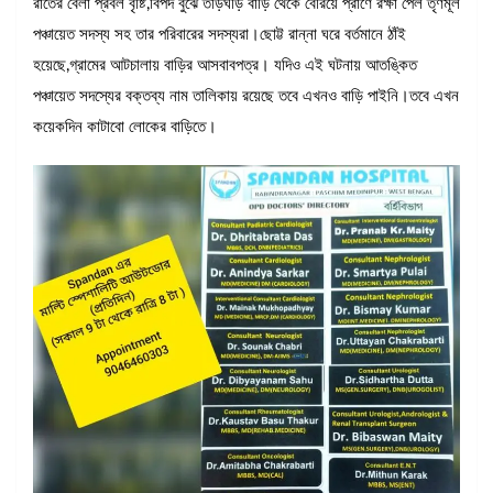
রাতের বেলা প্রবল বৃষ্টি,বিপদ বুঝে তড়িঘড়ি বাড়ি থেকে বেরিয়ে প্রাণে রক্ষা পেল তৃণমূল
পঞ্চায়েত সদস্য সহ তার পরিবারের সদস্যরা।ছোট্ট রান্না ঘরে বর্তমানে ঠাঁই
হয়েছে,গ্রামের আটচালায় বাড়ির আসবাবপত্র। যদিও এই ঘটনায় আতঙ্কিত
পঞ্চায়েত সদস্যের বক্তব্য নাম তালিকায় রয়েছে তবে এখনও বাড়ি পাইনি।তবে এখন
কয়েকদিন কাটাবো লোকের বাড়িতে।