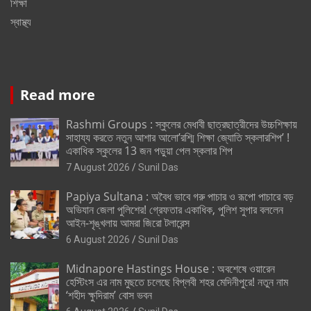
শিক্ষা
স্বাস্থ্য
Read more
Rashmi Groups : স্কুলের মেধাবী ছাত্রছাত্রীদের উচ্চশিক্ষায়
সাহায্য করতে নতুন আশার আলো’রশ্মি শিক্ষা জ্যোতি স্কলারশিপ’ !
একাধিক স্কুলের 13 জন পড়ুয়া পেল স্কলার শিপ
7 August 2026
Sunil Das
Papiya Sultana : অবৈধ ভাবে গরু পাচার ও রূপো পাচারে বড়
অভিযান জেলা পুলিশের! গ্রেফতার একাধিক, পুলিশ সুপার বললেন
আইন-শৃঙ্খলায় আমরা জিরো টলারেন্স
6 August 2026
Sunil Das
Midnapore Hastings House : অবশেষে ওয়ারেন
হেস্টিংস এর নাম মুছতে চলেছে বিপ্লবী শহর মেদিনীপুরে! নতুন নাম
‘শহীদ ক্ষুদিরাম’ বোস ভবন