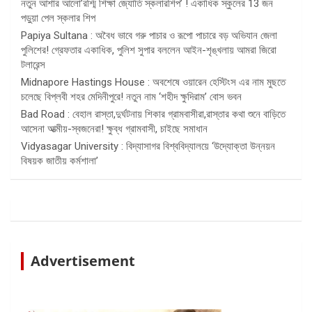
নতুন আশার আলো’রশ্মি শিক্ষা জ্যোতি স্কলারশিপ’ ! একাধিক স্কুলের 13 জন
পড়ুয়া পেল স্কলার শিপ
Papiya Sultana : অবৈধ ভাবে গরু পাচার ও রূপো পাচারে বড় অভিযান জেলা
পুলিশের! গ্রেফতার একাধিক, পুলিশ সুপার বললেন আইন-শৃঙ্খলায় আমরা জিরো
টলারেন্স
Midnapore Hastings House : অবশেষে ওয়ারেন হেস্টিংস এর নাম মুছতে
চলেছে বিপ্লবী শহর মেদিনীপুরে! নতুন নাম ‘শহীদ ক্ষুদিরাম’ বোস ভবন
Bad Road : বেহাল রাস্তা,দুর্ঘটনায় শিকার গ্রামবাসীরা,রাস্তার কথা শুনে বাড়িতে
আসেনা আত্মীয়-স্বজনেরা! ক্ষুব্ধ গ্রামবাসী, চাইছে সমাধান
Vidyasagar University : বিদ্যাসাগর বিশ্ববিদ্যালয়ে ‘উদ্যোক্তা উন্নয়ন
বিষয়ক জাতীয় কর্মশালা’
Advertisement