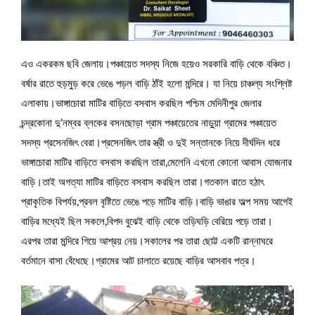
এও একরকম ছবি জেলায়।পঞ্চায়েত সদস্য নিজে হয়েও সরকারি বাড়ি থেকে বঞ্চিত।
বর্ষার রাতে হুড়মুড় করে ভেঙে পড়ল বাড়ি ঠাঁই হলো মন্দিরে। যা নিয়ে চাঞ্চল্য সংশ্লিষ্ট
এলাকায়।ভাঙ্গাচোরা মাটির বাড়িতে বসবাস করছিল পশ্চিম মেদিনীপুর জেলার
চন্দ্রকোনা দু’নম্বর ব্লকের বসনছোড়া গ্রাম পঞ্চায়েতের নাড়ুয়া গ্রামের পঞ্চায়েত
সদস্য প্রসেনজিৎ বেরা।প্রসেনজিৎ তার স্ত্রী ও দুই সন্তানকে নিয়ে দীর্ঘদিন ধরে
ভাঙ্গাচোরা মাটির বাড়িতে বসবাস করছিল তারা,মেলেনি এখনো কোনো আবাস যোজনার
বাড়ি।তাই অগত্যা মাটির বাড়িতে বসবাস করছিল তারা।গতকাল রাতে হঠাৎ
প্রাকৃতিক বিপর্যয়,প্রবল বৃষ্টিতে ভেঙে পড়ে মাটির বাড়ি।বাড়ি ভাঙার অল্প সময় আগেই
বাড়ির মধ্যেই ছিল সকলে,বিপদ বুঝেই বাড়ি থেকে তড়িঘড়ি বেরিয়ে পড়ে তারা।
এরপর তারা মন্দিরে গিয়ে আশ্রয় নেয়।সকালের পর তারা ছোট্ট একটি রান্নাঘরে
বর্তমানে বাসা বেঁধেছে।গ্রামের আট চালাতে রয়েছে বাড়ির আসবাব পত্র।