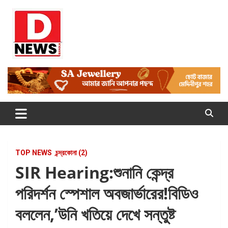
Skip
to
content
Dnews
#Medinipur #News #LatestBengali #NewsBangla
#Medinipur24X7News
TOP NEWS
চন্দ্রকোনা (2)
SIR Hearing:শুনানি কেন্দ্র
পরিদর্শন স্পেশাল অবজার্ভারের!বিডিও
বললেন,’উনি খতিয়ে দেখে সন্তুষ্ট