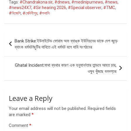
Tags:
#Chandrakona sir
,
#dnews
,
#medinipurnews
,
#news
,
#news24X7
,
#Sir hearing 2026
,
#Special observer
,
#TMC
,
#বিজেপি
,
#মেদিনীপুর
,
#শুনানি
Post
Bank Strike:ইউনাইটেড ফোরাম অফ ব্যাঙ্ক ইউনিয়নের ডাকে দেশ জুড়ে
navigation
ব্যাংক ধর্মঘট!ছুটির দাবিতে এই ধর্মঘট বলে দাবি সংগঠনের
Ghatal Incident:মাথা ব্যথার কারণ এক হনুমান!তার তান্ডবে আহত চার,
ওষুধ খুঁজছে বনদপ্তর
Leave a Reply
Your email address will not be published.
Required fields
are marked
*
Comment
*