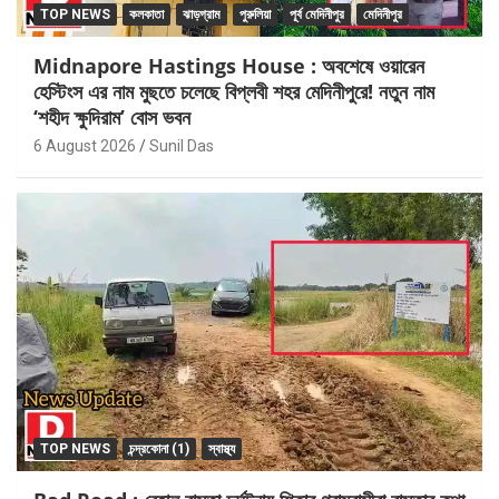
TOP NEWS
কলকাতা
ঝাড়গ্রাম
পুরুলিয়া
পূর্ব মেদিনীপুর
মেদিনীপুর
Midnapore Hastings House : অবশেষে ওয়ারেন
হেস্টিংস এর নাম মুছতে চলেছে বিপ্লবী শহর মেদিনীপুরে! নতুন নাম
‘শহীদ ক্ষুদিরাম’ বোস ভবন
6 August 2026
Sunil Das
TOP NEWS
চন্দ্রকোনা (1)
স্বাস্থ্য