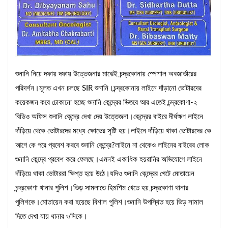
শুনানি নিয়ে দফায় দফায় উত্তেজনার মাঝেই চন্দ্রকোনায় স্পেশাল অবজার্ভারের
পরিদর্শন।মূলত এখন চলছে SIR শুনানি।চন্দ্রকোনায় লাইনে দাঁড়ানো ভোটারদের
কয়েকজন করে ঢোকানো হচ্ছে শুনানি কেন্দ্রের ভিতরে আর এতেই চন্দ্রকোণা-২
বিডিও অফিস শুনানি কেন্দ্রে দেখা দেয় উত্তেজনা।কেন্দ্রের বাইরে দীর্ঘক্ষণ লাইনে
দাঁড়িয়ে থেকে ভোটারদের মধ্যে ক্ষোভের সৃষ্টি হয়।লাইনে দাঁড়িয়ে থাকা ভোটারদের কে
আগে কে পরে প্রবেশ করবে শুনানি কেন্দ্রে?লাইনে না থেকেও লাইনের বাইরের লোক
শুনানি কেন্দ্রে প্রবেশ করে ফেলছে।এমনই একাধিক হয়রানির অভিযোগে লাইনে
দাঁড়িয়ে থাকা ভোটাররা ক্ষিপ্ত হয়ে উঠে।যদিও শুনানি কেন্দ্রের গেটে মোতায়েন
চন্দ্রকোণা থানার পুলিশ।ভিড় সামলাতে হিমশিম খেতে হয় চন্দ্রকোণা থানার
পুলিশকে।মোতায়েন করা হয়েছে বিশাল পুলিশ।শুনানি উপস্থিত হয়ে ভিড় সামাল
দিতে দেখা যায় থানার ওসিকে।