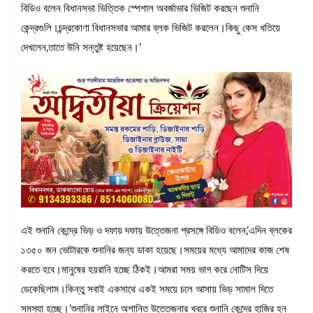
বিডিও বলেন বিধানসভা ভিত্তিক স্পেশাল অবর্জাভার ভিজিট করছেন শুনানি
কেন্দ্রগুলি।চন্দ্রকোণা বিধানসভার আমার ব্লক ভিজিট করলেন।কিছু কেস খতিয়ে
দেখলেন,তাতে উনি সন্তুষ্ট হয়েছেন।’
এই শুনানি কেন্দ্রে ভিড় ও দফায় দফায় উত্তেজনা প্রসঙ্গে বিডিও বলেন,’এদিন ব্লকের
১৩৫০ জন ভোটারকে শুনানির জন্য ডাকা হয়েছে।সময়ের মধ্যে আমাদের কাজ শেষ
করতে হবে।মানুষের হয়রানি হচ্ছে ঠিকই।আমরা সময় ভাগ করে নোটিস দিয়ে
ডেকেছিলাম।কিন্তু সবাই একসাথে একই সময়ে চলে আসায় ভিড় সামাল দিতে
সমস্যা হচ্ছে।’শুনানির লাইনে অশান্তি উত্তেজনার খবরে শুনানি কেন্দ্রে হাজির হন