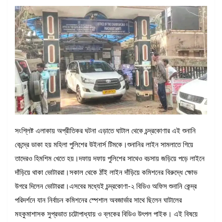
সংশ্লিষ্ট এলাকায় অপ্রীতিকর ঘটনা এড়াতে ঘাটাল থেকে চন্দ্রকোণার এই শুনানি
কেন্দ্রে ডাকা হয় মহিলা পুলিশের উইনার্স টিমকে।শুনানির লাইন সামলাতে গিয়ে
তাদেরও হিমশিম খেতে হয়।দফায় দফায় পুলিশের সাথেও বচসায় জড়িয়ে পড়ে লাইনে
দাঁড়িয়ে থাকা ভোটাররা।সকাল থেকে ঠাঁই লাইন দাঁড়িয়ে কমিশনের বিরুদ্ধে ক্ষোভ
উগরে দিলেন ভোটাররা।এসবের মধ্যেই চন্দ্রকোণা-২ বিডিও অফিস শুনানি কেন্দ্র
পরিদর্শনে যান নির্বাচন কমিশনের স্পেশাল অবজার্ভার সাথে ছিলেন ঘাটালের
মহকুমাশাসক সুপ্রভাত চট্টোপাধ্যায় ও ব্লকের বিডিও উৎপল পাইক। এই বিষয়ে