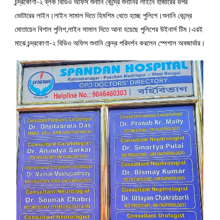
চন্দ্রকোণা-২ ব্লক বিডিও অফিস শুনানি কেন্দ্রে শুনানির লাইনে হাজারের উপর
ভোটারের লাইন।লাইন সামাল দিতে হিমশিম খেতে হচ্ছে পুলিশে।শুনানি কেন্দ্রে
মোতায়েন বিশাল পুলিশ,লাইন সামাল দিতে আনা হয়েছে পুলিশের উইনার্স টিম।এরই
মাঝে চন্দ্রকোণা-২ বিডিও অফিস শুনানি কেন্দ্র পরিদর্শন করলেন স্পেশাল অবজার্ভার।