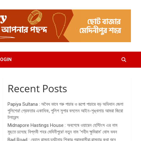
OGIN
Recent Posts
Papiya Sultana : অবৈধ ভাবে গরু পাচার ও রূপো পাচারে বড় অভিযান জেলা
পুলিশের! গ্রেফতার একাধিক, পুলিশ সুপার বললেন আইন-শৃঙ্খলায় আমরা জিরো
টলারেন্স
Midnapore Hastings House : অবশেষে ওয়ারেন হেস্টিংস এর নাম
মুছতে চলেছে বিপ্লবী শহর মেদিনীপুরে! নতুন নাম ‘শহীদ ক্ষুদিরাম’ বোস ভবন
Bad Road : বেহাল রাস্তা,দুর্ঘটনায় শিকার গ্রামবাসীরা,রাস্তার কথা শুনে