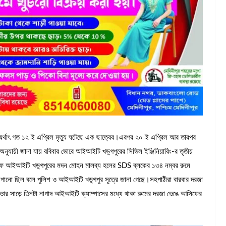
 অর্থাৎ গত ১২ ই এপ্রিল মৃত্যু ঘটেছে এক ছাত্রের।এরপর ২০ ই এপ্রিল আর তারপর
ুযায়ী জানা যায় রবিবার ভোরে আইআইটি খড়্গপুরের সিভিল ইঞ্জিনিয়ারিং-র তৃতীয়
সিফ আইআইটি খড়্গপুরের মদন মোহন মালব্য হলের SDS ব্লকের ১৩৪ নম্বর রুমে
গানো ছিল বলে পুলিশ ও আইআইটি খড়্গপুর সূত্রে জানা গেছে।সহপাঠীরা বারবার দরজা
ে ভোর সাড়ে তিনটা নাগাদ আইআইটি ক্যাম্পাসের মধ্যে থাকা রুমের দরজা ভেঙে আসিফের