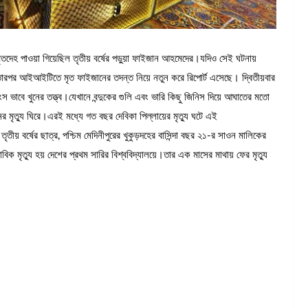
হ পাওয়া গিয়েছিল তৃতীয় বর্ষের পড়ুয়া ফাইজান আহমেদের।যদিও সেই ঘটনায়
ারপর আইআইটিতে মৃত ফাইজানের তদন্ত নিয়ে নতুন করে রিপোর্ট এসেছে। দ্বিতীয়বার
ৃশংস ভাবে খুনের তত্ত্ব।যেখানে বন্দুকের গুলি এবং ভারি কিছু জিনিস দিয়ে আঘাতের মতো
 মৃত্যু ঘিরে।এরই মধ্যে গত বছর দেবিকা পিল্লায়ের মৃত্যু ঘটে এই
তীয় বর্ষের ছাত্র, পশ্চিম মেদিনীপুরের খুকুড়দহের বাসিন্দা বছর ২১-র সাওন মালিকের
 মৃত্যু হয় দেশের প্রথম সারির বিশ্ববিদ্যালয়ে।তার এক মাসের মাথায় ফের মৃত্যু