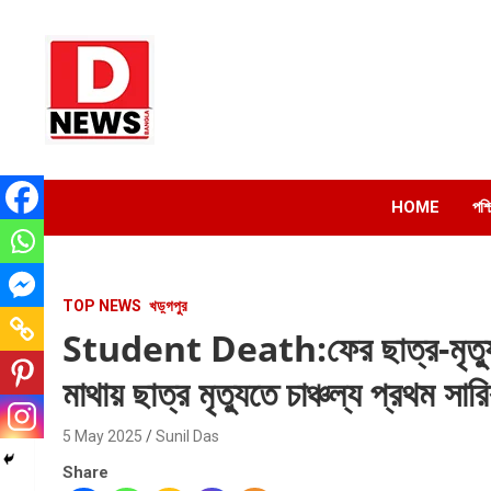
Skip
to
content
Dnews
#Medinipur #News #LatestBengali #NewsBangla
#Medinipur24X7News
HOME
পশ্
TOP NEWS
খড়্গপুর
Student Death:ফের ছাত্র-মৃত্যু
মাথায় ছাত্র মৃত্যুতে চাঞ্চল্য প্রথম সারির
5 May 2025
Sunil Das
Share