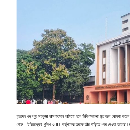
মৃতদেহ খড়্গপুর মহকুমা হাসপাতালে পাঠানো হলে চিকিৎসকেরা মৃত বলে ঘোষণা করেন।আ
গেছে। ইতিমধ্যেই পুলিশ ও IIT কর্তৃপক্ষের তরফে তাঁর বাড়িতে খবর দেওয়া হয়েছে।জ