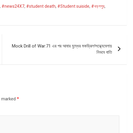
,
#news24X7
,
#student death
,
#Student suiside
,
#খড়গপুর
,
Mock Drill of War:71 এর পর আবার যুদ্ধের মকড্রিল!সন্ধ্যেবেলায়
নিভবে বাতি
re marked
*