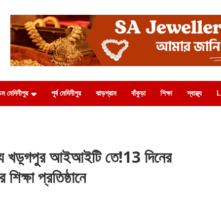
চিম মেদিনীপুর
পূর্ব মেদিনীপুর
ঝাড়গ্রাম
বাঁকুড়া
শিক্ষা
স্বাস্থ্য
L
 খড়্গপুর আইআইটি তে!13 দিনের
 শিক্ষা প্রতিষ্ঠানে