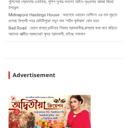
পুলিশের! গ্রেফতার একাধিক, পুলিশ সুপার বললেন আইন-শৃঙ্খলায় আমরা জিরো
টলারেন্স
Midnapore Hastings House : অবশেষে ওয়ারেন হেস্টিংস এর নাম মুছতে
চলেছে বিপ্লবী শহর মেদিনীপুরে! নতুন নাম ‘শহীদ ক্ষুদিরাম’ বোস ভবন
Bad Road : বেহাল রাস্তা,দুর্ঘটনায় শিকার গ্রামবাসীরা,রাস্তার কথা শুনে বাড়িতে
আসেনা আত্মীয়-স্বজনেরা! ক্ষুব্ধ গ্রামবাসী, চাইছে সমাধান
Advertisement