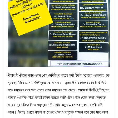
দীঘার সি-বিচের স্বাদ এবার খোদ মেদিনীপুর শহরে! হ্যাঁ ঠিকই শুনেছেন এরকমই এক
ব্যবস্থা নিয়ে এলো মেদিনীপুরের ছেলে বাবায়। মূলত দীঘায় গেলে যে কেউ ঝাঁপিয়ে
পড়ে সমুদ্রের ধারে গরম তেলে ভাজা সমুদ্রের মাছ খেতে। পমফ্রেট,চিংড়ি,ইলিশ,লাল
কাঁকড়া এমনকি কারো কারো চাহিদা রয়েছে অক্টোপাসে।গরম তেলে ভাজা কড়কড়ে
মাছের স্বাদ নিতে নিতে সমুদ্রের ঢেউ দেখার আনন্দ একমাত্র ভ্রমণ যাত্রী রাই
জানে। কিন্তু এখানে সমুদ্র না দেখতে পেলেও সমুদ্রের সামনে বসে সেই মাছ ভাজা