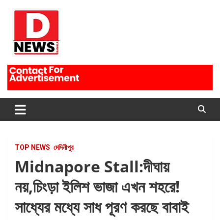
Skip
to
content
Dnews
#Medinipur #News #LatestBengali #NewsBangla
#Medinipur24X7News
TOP NEWS
মেদিনীপুর
Midnapore Stall:দীঘায়
নয়,চিংড়া ইলিশ ভাজা এখন শহরে!
সাধ্যের মধ্যে সাধ পূরণ করছে বাবাই