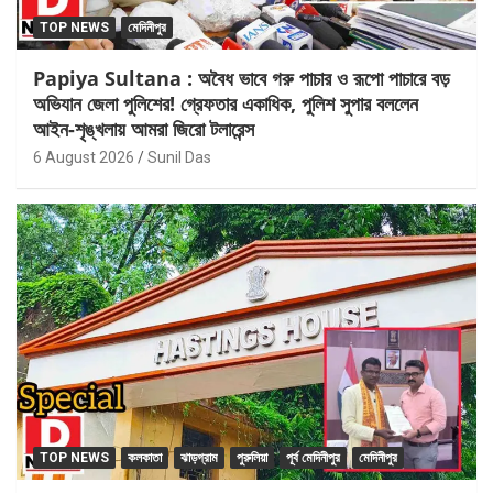
TOP NEWS
মেদিনীপুর
Papiya Sultana : অবৈধ ভাবে গরু পাচার ও রূপো পাচারে বড়
অভিযান জেলা পুলিশের! গ্রেফতার একাধিক, পুলিশ সুপার বললেন
আইন-শৃঙ্খলায় আমরা জিরো টলারেন্স
6 August 2026
Sunil Das
TOP NEWS
কলকাতা
ঝাড়গ্রাম
পুরুলিয়া
পূর্ব মেদিনীপুর
মেদিনীপুর