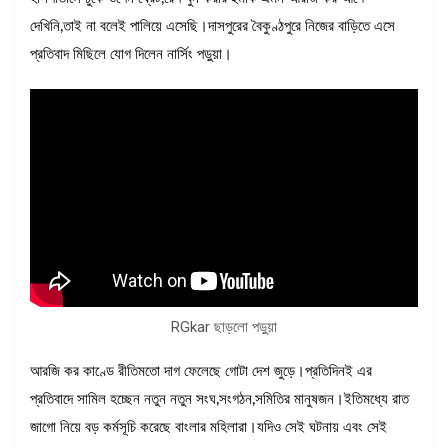
দেখিনি,তাই না বলেই পালিয়ে এসেছি।দাসপুরের বৈকুণ্ঠপুরে নিজের বাড়িতে এসে
প্রতিবাদ মিছিলে যোগ দিলেন নার্সিং পড়ুয়া।
RGkar ছাড়লো পড়ুয়া
আরজি কর কাণ্ডে রীতিমতো দাগ ফেলেছে গোটা দেশ জুড়ে।প্রতিদিনই এর
প্রতিবাদে সামিল হচ্ছেন নতুন নতুন সংঘ,সংগঠন,সমিতির মানুষজন।ইতিমধ্যে রাত
জাগো নিয়ে বড় কর্মসূচি করেছে বাংলার মহিলারা।যদিও সেই ঘটনায় এবং সেই