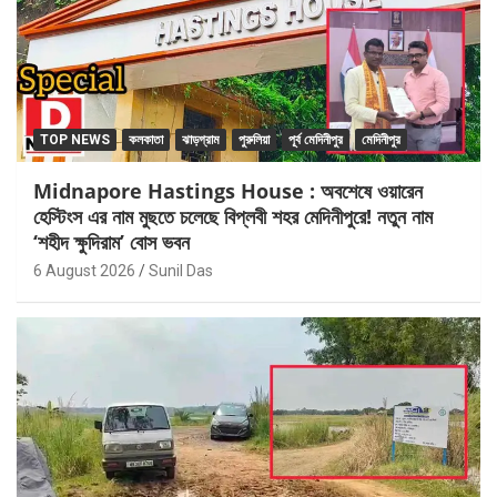
TOP NEWS
কলকাতা
ঝাড়গ্রাম
পুরুলিয়া
পূর্ব মেদিনীপুর
মেদিনীপুর
Midnapore Hastings House : অবশেষে ওয়ারেন
হেস্টিংস এর নাম মুছতে চলেছে বিপ্লবী শহর মেদিনীপুরে! নতুন নাম
‘শহীদ ক্ষুদিরাম’ বোস ভবন
6 August 2026
Sunil Das