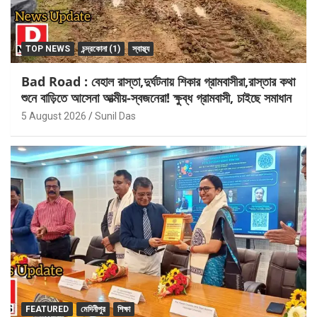
TOP NEWS
চন্দ্রকোনা (1)
স্বাস্থ্য
Bad Road : বেহাল রাস্তা,দুর্ঘটনায় শিকার গ্রামবাসীরা,রাস্তার কথা
শুনে বাড়িতে আসেনা আত্মীয়-স্বজনেরা! ক্ষুব্ধ গ্রামবাসী, চাইছে সমাধান
5 August 2026
Sunil Das
FEATURED
মেদিনীপুর
শিক্ষা