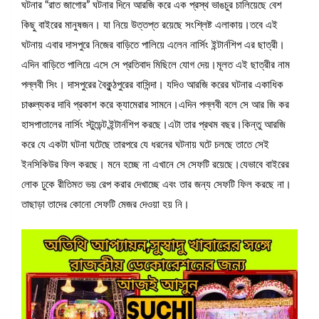
ঘটনার “রাত জাগোর” ঘটনার দিনে আরজি করে এক প্রস্থ ভাঙচুর চালিয়েছে বেশ
কিছু বাইরের মানুষজন। যা নিয়ে উত্তপ্ত রয়েছে সংশ্লিষ্ট এলাকায়।তবে এই
ঘটনায় এবার দাসপুরে নিজের বাড়িতে পালিয়ে এলেন নার্সিং ইন্টার্নশিপ এর ছাত্রী।
এদিন বাড়িতে পালিয়ে এসে সে প্রতিবাদ মিছিলে যোগ দেয়।মূলত এই ছাত্রীর নাম
পল্লবী সিং। দাসপুরের বৈকুন্ঠপুরের বাসিন্দা। যদিও আরজি করের ঘটনার একাধিক
চাঞ্চল্যকর দাবি প্রকাশ করে ক্যামেরার সামনে।এদিন পল্লবী বলে সে আর জি কর
হাসপাতালের নার্সিং স্টুডেন্ট,ইন্টার্নশিপ করছে।এটা তার প্রথম বছর।কিন্তু আরজি
করে যে একটা ঘটনা ঘটেছে তারপরে যে ধরনের ঘটনায় ঘটে চলছে তাতে সেই
ইনসিকিউর ফিল করছে। মনে হচ্ছে না এখানে সে সেফটি রয়েছে।যেভাবে বাইরের
লোক ঢুকে রীতিমত ভয় রেপ করার দেখাচ্ছে এবং তার জন্য সেফটি ফিল করছে না।
তাছাড়া তাদের কোনো সেফটি মেজর দেওয়া হয় নি।