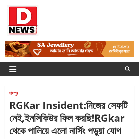
Skip
to
content
Dnews
#Medinipur #News #LatestBengali #NewsBangla
#Medinipur24X7News
দাসপুর
RGKar Insident:নিজের সেফটি
নেই,ইনসিকিউর ফিল করছি!RGkar
থেকে পালিয়ে এলো নার্সিং পড়ুয়া যোগ