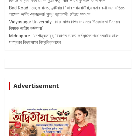
চলেছে বিপ্লবী শহর মেদিনীপুরে! নতুন নাম ‘শহীদ ক্ষুদিরাম’ বোস ভবন
Bad Road : বেহাল রাস্তা,দুর্ঘটনায় শিকার গ্রামবাসীরা,রাস্তার কথা শুনে বাড়িতে
আসেনা আত্মীয়-স্বজনেরা! ক্ষুব্ধ গ্রামবাসী, চাইছে সমাধান
Vidyasagar University : বিদ্যাসাগর বিশ্ববিদ্যালয়ে ‘উদ্যোক্তা উন্নয়ন
বিষয়ক জাতীয় কর্মশালা’
Midnapore : ‘নেশামুক্ত যুব, বিকশিত ভারত’ কর্মসূচিতে প্রধানমন্ত্রীর ভাষণ
সম্প্রচার বিদ্যাসাগর বিশ্ববিদ্যালয়ের
Advertisement