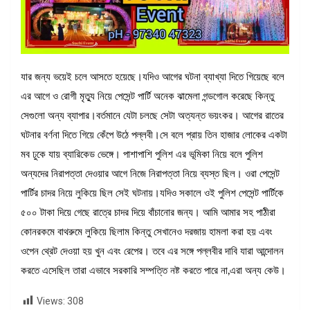
যার জন্য ভয়েই চলে আসতে হয়েছে।যদিও আগের ঘটনা ব্যাখ্যা দিতে গিয়েছে বলে
এর আগে ও রোগী মৃত্যু নিয়ে পেসেন্ট পার্টি অনেক ঝামেলা গন্ডগোল করেছে কিন্তু
সেগুলো অন্য ব্যাপার।বর্তমানে যেটা চলছে সেটা অত্যন্ত ভয়ংকর। আগের রাতের
ঘটনার বর্ণনা দিতে গিয়ে কেঁপে উঠে পল্লবী।সে বলে প্রায় তিন হাজার লোকের একটা
মব ঢুকে যায় ব্যারিকেড ভেঙ্গে। পাশাপাশি পুলিশ এর ভূমিকা নিয়ে বলে পুলিশ
অন্যদের নিরাপত্তা দেওয়ার আগে নিজে নিরাপত্তা নিয়ে ব্যস্ত ছিল। ওরা পেসেন্ট
পার্টির চাদর নিয়ে লুকিয়ে ছিল সেই ঘটনায়।যদিও সকালে ওই পুলিশ পেসেন্ট পার্টিকে
৫০০ টাকা দিয়ে গেছে রাত্রে চাদর দিয়ে বাঁচানোর জন্য। আমি আমার সহ পাঠীরা
কোনরকমে বাথরুমে লুকিয়ে ছিলাম কিন্তু সেখানেও দরজায় হামলা করা হয় এবং
ওপেন থ্রেট দেওয়া হয় খুন এবং রেপের। তবে এর সঙ্গে পল্লবীর দাবি যারা আন্দোলন
করতে এসেছিল তারা এভাবে সরকারি সম্পত্তি নষ্ট করতে পারে না,এরা অন্য কেউ।
Views:
308