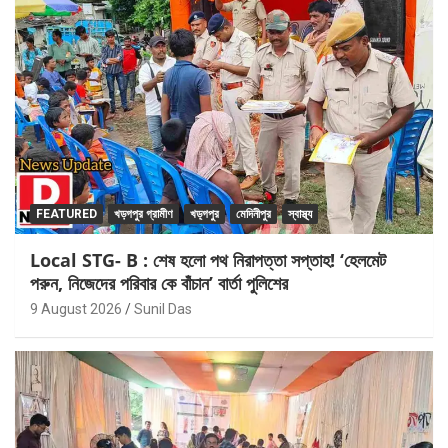
FEATURED
খড়গপুর গ্রামীণ
খড়্গপুর
মেদিনীপুর
স্বাস্থ্য
Local STG- B : শেষ হলো পথ নিরাপত্তা সপ্তাহ! ‘হেলমেট
পরুন, নিজেদের পরিবার কে বাঁচান’ বার্তা পুলিশের
9 August 2026
Sunil Das