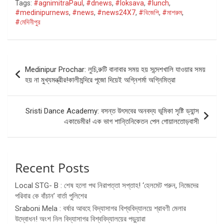
Tags:
#agnimitraPaul
,
#dnews
,
#loksava
,
#lunch
,
#medinipurnews
,
#news
,
#news24X7
,
#বিজেপি
,
#মাশরুম
,
#মেদিনীপুর
Post
Medinipur Prochar: লুচি,রুটি বানাবার সময় হয় সন্দেশখালি যাওয়ার সময়
navigation
হয় না মুখ্যমন্ত্রীর!কালীমন্দিরে পূজো দিয়েই অগ্নিশর্মা অগ্নিমিত্রা
Sristi Dance Academy: বসন্ত উৎসবের অনবদ্য ভূমিকা সৃষ্টি ড্যান্স
একাডেমীর! এক ভাগ শান্তিনিকেতন পেল গোয়ালতোড়বাসী
Recent Posts
Local STG- B : শেষ হলো পথ নিরাপত্তা সপ্তাহ! ‘হেলমেট পরুন, নিজেদের
পরিবার কে বাঁচান’ বার্তা পুলিশের
Sraboni Mela : বর্ষার আবহে বিদ্যাসাগর বিশ্ববিদ্যালয়ে শ্রাবণী মেলার
উদ্বোধন! অংশ নিল বিদ্যাসাগর বিশ্ববিদ্যালয়ের পড়ুয়ারা