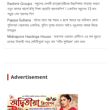
Rashmi Groups : স্কুলের মেধাবী ছাত্রছাত্রীদের উচ্চশিক্ষায় সাহায্য করতে
নতুন আশার আলো’রশ্মি শিক্ষা জ্যোতি স্কলারশিপ’ ! একাধিক স্কুলের 13 জন
পড়ুয়া পেল স্কলার শিপ
Papiya Sultana : অবৈধ ভাবে গরু পাচার ও রূপো পাচারে বড় অভিযান জেলা
পুলিশের! গ্রেফতার একাধিক, পুলিশ সুপার বললেন আইন-শৃঙ্খলায় আমরা জিরো
টলারেন্স
Midnapore Hastings House : অবশেষে ওয়ারেন হেস্টিংস এর নাম মুছতে
চলেছে বিপ্লবী শহর মেদিনীপুরে! নতুন নাম ‘শহীদ ক্ষুদিরাম’ বোস ভবন
Advertisement