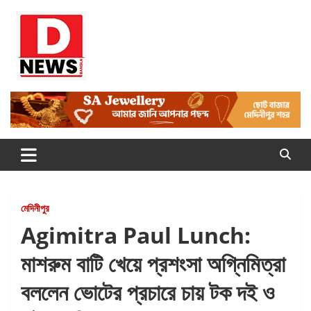
Skip
to
content
Dnews
#Medinipur #News #LatestBengali #NewsBangla
#Medinipur24X7News
মেদিনীপুর
Agimitra Paul Lunch:
মাশরুম বাটি খেয়ে প্রশংসা অগ্নিমিত্রা
বললেন ভোটের প্রচারে চায় টক দই ও