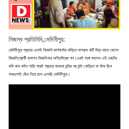
নিজস্ব প্রতিনিধি,মেদিনীপুর:
মেদিনীপুরে প্রচারে এসেই বিজেপি কার্যকর্তার বাড়িতে মাশরুম বাটি দিয়ে ভাতে খেলেন
বিজেপি,প্রার্থী ফ্যাশন ডিজাইনার অগ্নিমিত্রা পল।এরই সঙ্গে বললেন এই ভোটের
কটা মাস কটন শাড়ি পরেই প্রচারে থাকবো ঘন্টার পর ঘন্টা।বাড়িতে যা স্টক ছিল
সবগুলোই বেঁধে নিয়ে চলে এসেছি মেদিনীপুরে।