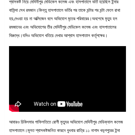
শ্বাসকষ্ট নিয়ে মেদিনীপুর মেডিকেল কলেজ এবং হাসপাতালে ভর্তি হয়েছিল ইন্দার
বাসিন্দা সেখ রমজান।কিন্তু হাসপাতালে ভর্তির পর তাকে ঘন্টার পর ঘন্টা ফেলে রাখা
হয়,দেওয়া হয় না অক্সিজেন বলে অভিযোগ মৃতের পরিবারের।অবশেষে মৃত্যু হল
রমজানের এবং অভিযোগের তীর মেদিনীপুর মেডিকেল কলেজ এবং হাসপাতালের
বিরুদ্ধে।যদিও অভিযোগ খতিয়ে দেখার আশ্বাস হাসপাতাল কর্তৃপক্ষের।
আবারও চিকিৎসার গাফিলতিতে রোগী মৃত্যুর অভিযোগ মেদিনীপুর মেডিক্যাল কলেজ
হাসপাতালে।মূলত শ্বাসকষ্টজনিত কারনে বুধবার রাত্রি ১১ নাগাদ খড়্গপুরের ইন্দা