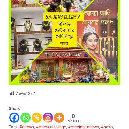
Views:
262
Share
0
Shares
Tags:
#dnews
,
#medicalcollege
,
#medinipurnews
,
#news
,