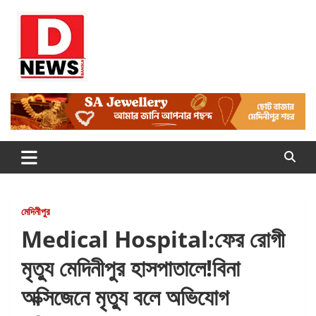
Skip
to
content
Dnews
#Medinipur #News #LatestBengali #NewsBangla
#Medinipur24X7News
মেদিনীপুর
Medical Hospital:ফের রোগী
মৃত্যু মেদিনীপুর হাসপাতালে!বিনা
অক্সিজেনে মৃত্যু বলে অভিযোগ