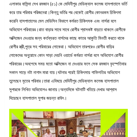
এলাকার বাসিন্দা সেখ রমজান (৫১) কে মেদিনীপুর মেডিক্যাল কলেজ হাসপাতালে ভর্তি
করে তার পরিবার পরিজনেরা।কিন্তু ভর্তির পর থেকেই রোগীর কোনরকম চিকিৎসা
করেনি হাসপাতালের মেল মেডিসিন বিভাগে কর্মরত চিকিৎসক এবং নার্সরা বলে
অভিযোগ পরিবারের।রাত বাড়ার সাথে সাথে রোগীর শ্বাসকষ্ট বাড়তে থাকলে রোগীকে
অক্সিজেন দেওয়ার জন্য কর্তব্যরত নার্সদের কাছে কাতর আকুতি মিনতী করতে থাকে
রোগীর স্ত্রী,পুত্র সহ পরিবারের লোকেরা। অভিযোগ তারপরেও রোগীর বাড়ির
লোকেদের অনুরোধে কোন সাড়া দেয়নি ওয়ার্ডে কর্মরত নার্সরা বলে অভিযোগ রোগীর
পরিবারের।অবশেষে সময় মতো অক্সিজেন না দেওয়ার ফলে সেক রমজান বৃহস্পতিবার
সকাল সাড়ে নটা নাগাদ মারা যায়।ঘটনার পরেই চিকিৎসায় গাফিলতির অভিযোগ
তুলেছেন মৃতের পরিবার।তারা এবিষয়ে মেদিনীপুর মেডিক্যাল কলেজ হাসপাতাল
সুপারকে লিখিত অভিযোগও জানায়।অন্যদিকে ঘটনাটি খতিয়ে দেখার আশ্বাস
দিয়েছেন হাসপাতাল সুপার জয়ন্ত রাউৎ।