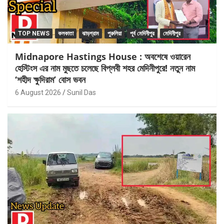
TOP NEWS
কলকাতা
ঝাড়গ্রাম
পুরুলিয়া
পূর্ব মেদিনীপুর
মেদিনীপুর
Midnapore Hastings House : অবশেষে ওয়ারেন
হেস্টিংস এর নাম মুছতে চলেছে বিপ্লবী শহর মেদিনীপুরে! নতুন নাম
‘শহীদ ক্ষুদিরাম’ বোস ভবন
6 August 2026
Sunil Das