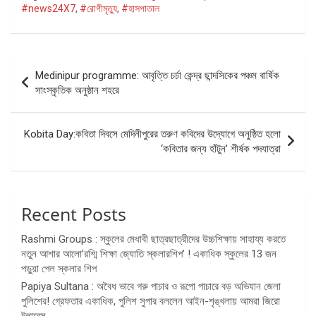
#news24X7
,
#রোগীমৃত্যু
,
#হাসপাতাল
Post
Medinipur programme: আবৃত্তি চর্চা কেন্দ্র ছান্দসিকের পঞ্চম বার্ষিক
navigation
সাংস্কৃতিক অনুষ্ঠান শহরে
Kobita Day:কবিতা দিবসে মেদিনীপুরের তরুণ কবিদের উদ্যোগে অনুষ্ঠিত হলো
‘কবিতার জন্য হাঁটুন’ শীর্ষক পদযাত্রা
Recent Posts
Rashmi Groups : স্কুলের মেধাবী ছাত্রছাত্রীদের উচ্চশিক্ষায় সাহায্য করতে
নতুন আশার আলো’রশ্মি শিক্ষা জ্যোতি স্কলারশিপ’ ! একাধিক স্কুলের 13 জন
পড়ুয়া পেল স্কলার শিপ
Papiya Sultana : অবৈধ ভাবে গরু পাচার ও রূপো পাচারে বড় অভিযান জেলা
পুলিশের! গ্রেফতার একাধিক, পুলিশ সুপার বললেন আইন-শৃঙ্খলায় আমরা জিরো
টলারেন্স