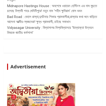
Midnapore Hastings House : অবশেষে ওয়ারেন হেস্টিংস এর নাম মুছতে
চলেছে বিপ্লবী শহর মেদিনীপুরে! নতুন নাম ‘শহীদ ক্ষুদিরাম’ বোস ভবন
Bad Road : বেহাল রাস্তা,দুর্ঘটনায় শিকার গ্রামবাসীরা,রাস্তার কথা শুনে বাড়িতে
আসেনা আত্মীয়-স্বজনেরা! ক্ষুব্ধ গ্রামবাসী, চাইছে সমাধান
Vidyasagar University : বিদ্যাসাগর বিশ্ববিদ্যালয়ে ‘উদ্যোক্তা উন্নয়ন
বিষয়ক জাতীয় কর্মশালা’
Advertisement