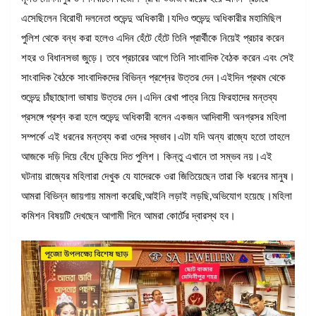
এসেছিলেন বিরোধী দলনেতা শুভেন্দু অধিকারী।যদিও শুভেন্দু অধিকারীর মহামিছিল
পুলিশ থেকে বন্ধ করা হলেও এদিন হেঁটে হেঁটে তিনি প্রার্থীকে নিয়েই প্রচার করেন
শহর ও বিধানসভা জুড়ে। তবে প্রচারের আগে তিনি সাংবাদিক বৈঠক করেন এবং সেই
সাংবাদিক বৈঠকে সাংবাদিকদের বিভিন্ন প্রশ্নের উত্তর দেন।এইদিন প্রথম থেকে
শুভেন্দু চাঁছাছোলা ভাষায় উত্তর দেন।এদিন রেখা পাত্র নিয়ে ফিরহাদের মন্তব্য
প্রসঙ্গে প্রশ্ন করা হলে শুভেন্দু অধিকারী বলেন একজন আদিবাসী অনগ্রসর মহিলা
সম্পর্কে এই ধরনের মন্তব্য করা ওদের স্বভাব।এটা যদি অন্য রাজ্যে হতো তাহলে
আজকে দড়ি দিয়ে বেঁধে ঢুকিয়ে দিত পুলিশ। কিন্তু এখানে তা সম্ভব নয়।এই
ঘটনায় রাজ্যের মহিলারা দেখুক যে যাদেরকে ওরা জিতিয়েছেন তারা কি ধরনের মানুষ।
আমরা বিভিন্ন জায়গায় মামলা করেছি,আইনি লড়াই লড়ছি,অভিযোগ হয়েছে।মহিলা
কমিশন বিষয়টি দেখছেন আগামী দিনে আমরা কোর্টের দ্বারস্থ হব।