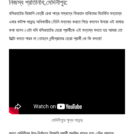
নিজস্ব প্রতিনিধি,মেদিনীপুর:
বসিরহাটের বিজেপি নেত্রী রেখা পাত্র সম্বন্ধে ফিরহাদ হাকিমের বিতর্কিত মন্তব্যে
এবার কটাক্ষ শুভেন্দু অধিকারীর।তিনি মন্তব্য করতে গিয়ে বললেন উনারা ওই ভাষায়
কথা বলেন।এটা যদি বসিরহাটের হেরো প্রার্থীকে এই মন্তব্য শুনতে হয় আমরা তো
উল্টো বলতে পারব না।তাহলে নন্দীগ্রামের হেরো প্রার্থী কে কি বলবো!
মেদিনীপুরে ক্ষুব্ধ শুভেন্দু
মূলত মেদিনীপুর উপ-নির্বাচনে বিজেপি প্রার্থী শুভজিৎ রায়ের হয়ে এদিন প্রচারে