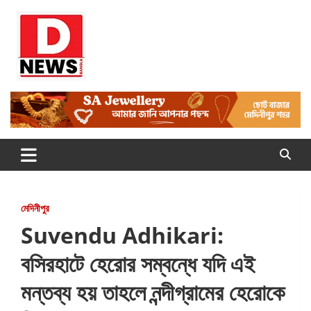
Skip
to
content
Dnews
#Medinipur #News #LatestBengali #NewsBangla
#Medinipur24X7News
মেদিনীপুর
Suvendu Adhikari:
বসিরহাটে হেরোর সম্বন্ধে যদি এই
মন্তব্য হয় তাহলে নন্দীগ্রামের হেরোকে