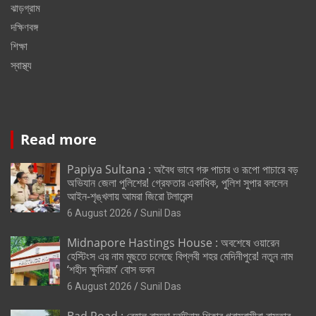
ঝাড়গ্রাম
দক্ষিণবঙ্গ
শিক্ষা
স্বাস্থ্য
Read more
Papiya Sultana : অবৈধ ভাবে গরু পাচার ও রূপো পাচারে বড়
অভিযান জেলা পুলিশের! গ্রেফতার একাধিক, পুলিশ সুপার বললেন
আইন-শৃঙ্খলায় আমরা জিরো টলারেন্স
6 August 2026
Sunil Das
Midnapore Hastings House : অবশেষে ওয়ারেন
হেস্টিংস এর নাম মুছতে চলেছে বিপ্লবী শহর মেদিনীপুরে! নতুন নাম
‘শহীদ ক্ষুদিরাম’ বোস ভবন
6 August 2026
Sunil Das
Bad Road : বেহাল রাস্তা,দুর্ঘটনায় শিকার গ্রামবাসীরা,রাস্তার