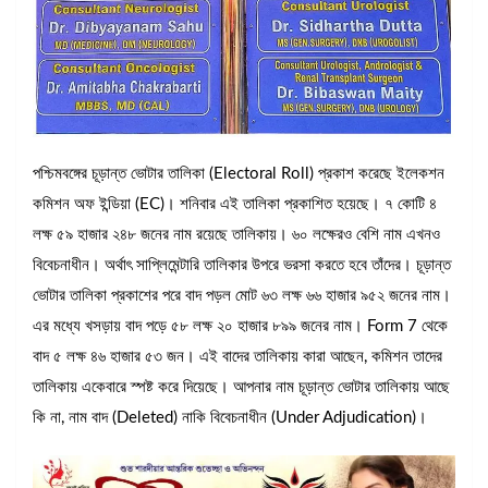
পশ্চিমবঙ্গের চূড়ান্ত ভোটার তালিকা (Electoral Roll) প্রকাশ করেছে ইলেকশন
কমিশন অফ ইন্ডিয়া (EC)। শনিবার এই তালিকা প্রকাশিত হয়েছে। ৭ কোটি ৪
লক্ষ ৫৯ হাজার ২৪৮ জনের নাম রয়েছে তালিকায়। ৬০ লক্ষেরও বেশি নাম এখনও
বিবেচনাধীন। অর্থাৎ সাপ্লিমেন্টারি তালিকার উপরে ভরসা করতে হবে তাঁদের। চূড়ান্ত
ভোটার তালিকা প্রকাশের পরে বাদ পড়ল মোট ৬৩ লক্ষ ৬৬ হাজার ৯৫২ জনের নাম।
এর মধ্যে খসড়ায় বাদ পড়ে ৫৮ লক্ষ ২০ হাজার ৮৯৯ জনের নাম। Form 7 থেকে
বাদ ৫ লক্ষ ৪৬ হাজার ৫৩ জন। এই বাদের তালিকায় কারা আছেন, কমিশন তাদের
তালিকায় একেবারে স্পষ্ট করে দিয়েছে। আপনার নাম চূড়ান্ত ভোটার তালিকায় আছে
কি না, নাম বাদ (Deleted) নাকি বিবেচনাধীন (Under Adjudication)।