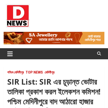
Skip
to
content
Dnews
#Medinipur #News #LatestBengali #NewsBangla
#Medinipur24X7News
পশ্চিম মেদিনীপুর
TOP NEWS
মেদিনীপুর
SIR List: SIR এর চূড়ান্ত ভোটার
তালিকা প্রকাশ করল ইলেকশন কমিশন!
পশ্চিম মেদিনীপুরে বাদ আঠারো হাজার