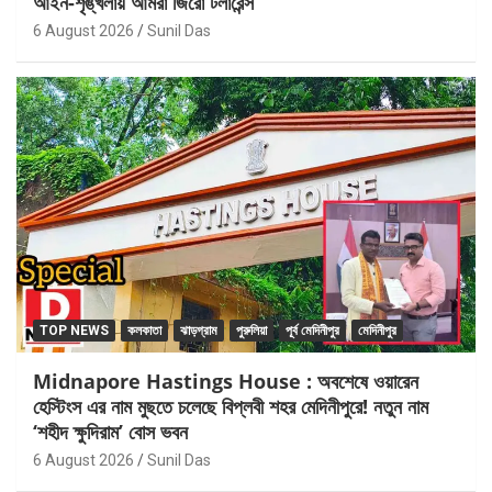
আইন-শৃঙ্খলায় আমরা জিরো টলারেন্স
6 August 2026
Sunil Das
TOP NEWS
কলকাতা
ঝাড়গ্রাম
পুরুলিয়া
পূর্ব মেদিনীপুর
মেদিনীপুর
Midnapore Hastings House : অবশেষে ওয়ারেন
হেস্টিংস এর নাম মুছতে চলেছে বিপ্লবী শহর মেদিনীপুরে! নতুন নাম
‘শহীদ ক্ষুদিরাম’ বোস ভবন
6 August 2026
Sunil Das