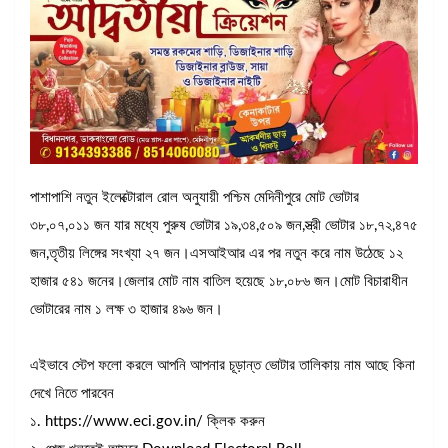
পাশাপাশি নতুন ইলেক্টোরাল রোল অনুযায়ী পশ্চিম মেদিনীপুরে মোট ভোটার
৩৮,০৭,০১১ জন যার মধ্যে পুরুষ ভোটার ১৯,৩৪,৫০৯ জন,স্ত্রী ভোটার ১৮,৭২,৪৭৫
জন,তৃতীয় লিঙ্গের সংখ্যা ২৭ জন।এসআইআর এর পর নতুন করে নাম উঠেছে ১২
হাজার ৫৪১ জনের।জেলার মোট নাম বাতিল হয়েছে ১৮,০৮৬ জন।মোট বিচারাধীন
ভোটারের নাম ১ লক্ষ ৩ হাজার ৪৯৬ জন।
এইভাবে স্টেপ ফলো করলে আপনি আপনার চূড়ান্ত ভোটার তালিকায় নাম আছে কিনা
দেখে নিতে পারবেন
১. https://www.eci.gov.in/ ক্লিক করুন