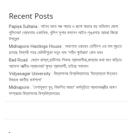
Recent Posts
Papiya Sultana : অবৈধ ভাবে গরু পাচার ও রূপো পাচারে বড় অভিযান জেলা
পুলিশের! গ্রেফতার একাধিক, পুলিশ সুপার বললেন আইন-শৃঙ্খলায় আমরা জিরো
টলারেন্স
Midnapore Hastings House : অবশেষে ওয়ারেন হেস্টিংস এর নাম মুছতে
চলেছে বিপ্লবী শহর মেদিনীপুরে! নতুন নাম ‘শহীদ ক্ষুদিরাম’ বোস ভবন
Bad Road : বেহাল রাস্তা,দুর্ঘটনায় শিকার গ্রামবাসীরা,রাস্তার কথা শুনে বাড়িতে
আসেনা আত্মীয়-স্বজনেরা! ক্ষুব্ধ গ্রামবাসী, চাইছে সমাধান
Vidyasagar University : বিদ্যাসাগর বিশ্ববিদ্যালয়ে ‘উদ্যোক্তা উন্নয়ন
বিষয়ক জাতীয় কর্মশালা’
Midnapore : ‘নেশামুক্ত যুব, বিকশিত ভারত’ কর্মসূচিতে প্রধানমন্ত্রীর ভাষণ
সম্প্রচার বিদ্যাসাগর বিশ্ববিদ্যালয়ের