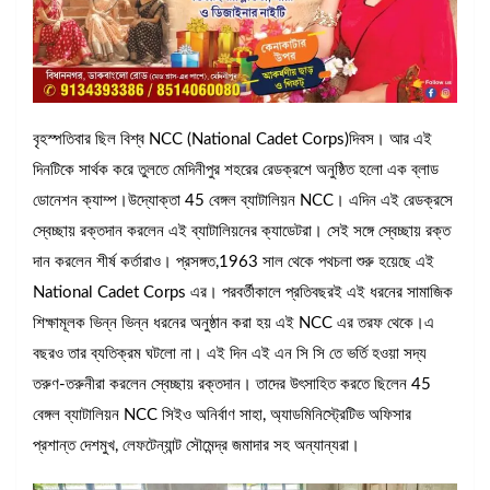
বৃহস্পতিবার ছিল বিশ্ব NCC (National Cadet Corps)দিবস। আর এই
দিনটিকে সার্থক করে তুলতে মেদিনীপুর শহরের রেডক্রশে অনুষ্ঠিত হলো এক ব্লাড
ডোনেশন ক্যাম্প।উদ্যোক্তা 45 বেঙ্গল ব্যাটালিয়ন NCC। এদিন এই রেডক্রসে
স্বেচ্ছায় রক্তদান করলেন এই ব্যাটালিয়নের ক্যাডেটরা। সেই সঙ্গে স্বেচ্ছায় রক্ত
দান করলেন শীর্ষ কর্তারাও। প্রসঙ্গত,1963 সাল থেকে পথচলা শুরু হয়েছে এই
National Cadet Corps এর। পরবর্তীকালে প্রতিবছরই এই ধরনের সামাজিক
শিক্ষামূলক ভিন্ন ভিন্ন ধরনের অনুষ্ঠান করা হয় এই NCC এর তরফ থেকে।এ
বছরও তার ব্যতিক্রম ঘটলো না। এই দিন এই এন সি সি তে ভর্তি হওয়া সদ্য
তরুণ-তরুনীরা করলেন স্বেচ্ছায় রক্তদান। তাদের উৎসাহিত করতে ছিলেন 45
বেঙ্গল ব্যাটালিয়ন NCC সিইও অনির্বাণ সাহা, অ্যাডমিনিস্ট্রেটিভ অফিসার
প্রশান্ত দেশমুখ, লেফটেন্যান্ট সৌমেন্দ্র জমাদার সহ অন্যান্যরা।