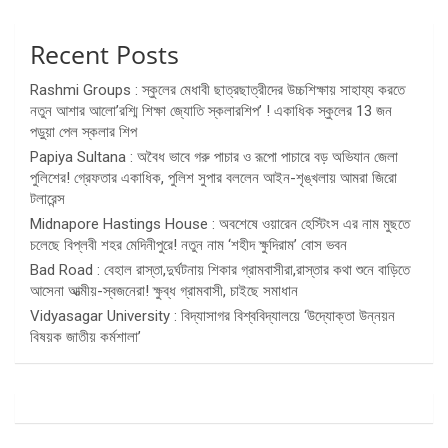
Recent Posts
Rashmi Groups : স্কুলের মেধাবী ছাত্রছাত্রীদের উচ্চশিক্ষায় সাহায্য করতে
নতুন আশার আলো’রশ্মি শিক্ষা জ্যোতি স্কলারশিপ’ ! একাধিক স্কুলের 13 জন
পড়ুয়া পেল স্কলার শিপ
Papiya Sultana : অবৈধ ভাবে গরু পাচার ও রূপো পাচারে বড় অভিযান জেলা
পুলিশের! গ্রেফতার একাধিক, পুলিশ সুপার বললেন আইন-শৃঙ্খলায় আমরা জিরো
টলারেন্স
Midnapore Hastings House : অবশেষে ওয়ারেন হেস্টিংস এর নাম মুছতে
চলেছে বিপ্লবী শহর মেদিনীপুরে! নতুন নাম ‘শহীদ ক্ষুদিরাম’ বোস ভবন
Bad Road : বেহাল রাস্তা,দুর্ঘটনায় শিকার গ্রামবাসীরা,রাস্তার কথা শুনে বাড়িতে
আসেনা আত্মীয়-স্বজনেরা! ক্ষুব্ধ গ্রামবাসী, চাইছে সমাধান
Vidyasagar University : বিদ্যাসাগর বিশ্ববিদ্যালয়ে ‘উদ্যোক্তা উন্নয়ন
বিষয়ক জাতীয় কর্মশালা’