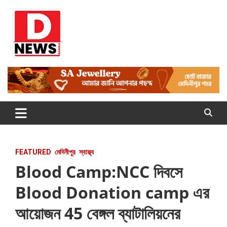
Skip
to
content
Dnews
#Medinipur #News #LatestBengali #NewsBangla
#Medinipur24X7News
FEATURED
মেদিনীপুর
স্বাস্থ্য
Blood Camp:NCC দিবসে
Blood Donation camp এর
আয়োজন 45 বেঙ্গল ব্যাটালিয়নের