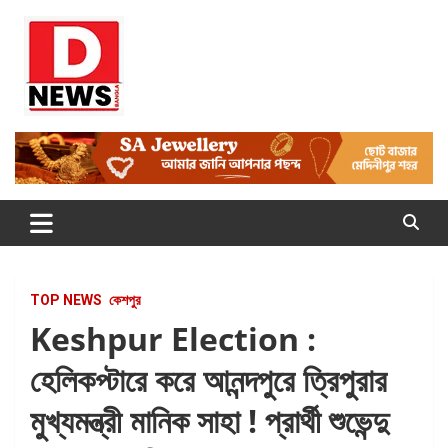
Skip
to
content
Dnews
#Medinipur #News #LatestBengali #NewsBangla
#Medinipur24X7News
TOP NEWS
কেশপুর
Keshpur Election :
হেলিকপ্টারে করে আনন্দপুরে ত্রিপুরার
মুখ্যমন্ত্রী মানিক সাহা ! প্রার্থী শুভেন্দু