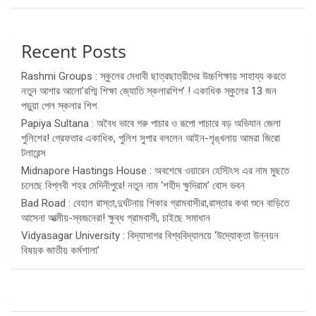
Recent Posts
Rashmi Groups : স্কুলের মেধাবী ছাত্রছাত্রীদের উচ্চশিক্ষায় সাহায্য করতে
নতুন আশার আলো’রশ্মি শিক্ষা জ্যোতি স্কলারশিপ’ ! একাধিক স্কুলের 13 জন
পড়ুয়া পেল স্কলার শিপ
Papiya Sultana : অবৈধ ভাবে গরু পাচার ও রূপো পাচারে বড় অভিযান জেলা
পুলিশের! গ্রেফতার একাধিক, পুলিশ সুপার বললেন আইন-শৃঙ্খলায় আমরা জিরো
টলারেন্স
Midnapore Hastings House : অবশেষে ওয়ারেন হেস্টিংস এর নাম মুছতে
চলেছে বিপ্লবী শহর মেদিনীপুরে! নতুন নাম ‘শহীদ ক্ষুদিরাম’ বোস ভবন
Bad Road : বেহাল রাস্তা,দুর্ঘটনায় শিকার গ্রামবাসীরা,রাস্তার কথা শুনে বাড়িতে
আসেনা আত্মীয়-স্বজনেরা! ক্ষুব্ধ গ্রামবাসী, চাইছে সমাধান
Vidyasagar University : বিদ্যাসাগর বিশ্ববিদ্যালয়ে ‘উদ্যোক্তা উন্নয়ন
বিষয়ক জাতীয় কর্মশালা’