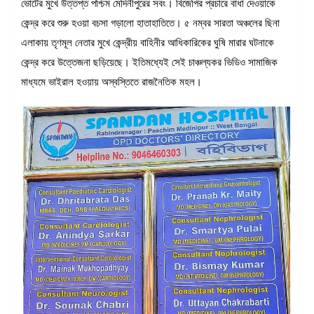
ভোটের মুখে উত্তপ্ত পশ্চিম মেদিনীপুরের সবং। বিজেপির প্রচারে বাধা দেওয়াকে
কেন্দ্র করে শুরু হওয়া বচসা গড়ালো হাতাহাতিতে। ৫ নম্বর সারতা অঞ্চলের ছিনা
এলাকায় তৃণমূল নেতার মুখে কেন্দ্রীয় বাহিনীর আধিকারিকের ঘুষি মারার ঘটনাকে
কেন্দ্র করে উত্তেজনা ছড়িয়েছে। ইতিমধ্যেই সেই চাঞ্চল্যকর ভিডিও সামাজিক
মাধ্যমে ভাইরাল হওয়ায় অস্বস্তিতে রাজনৈতিক মহল।