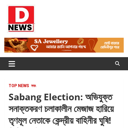
Skip
to
content
Dnews
#Medinipur #News #LatestBengali #NewsBangla
#Medinipur24X7News
TOP NEWS
সবং
Sabang Election: অভিযুক্ত
সনাক্তকরণ চলাকালীন মেজাজ হারিয়ে
তৃণমূল নেতাকে কেন্দ্রীয় বাহিনীর ঘুষি!