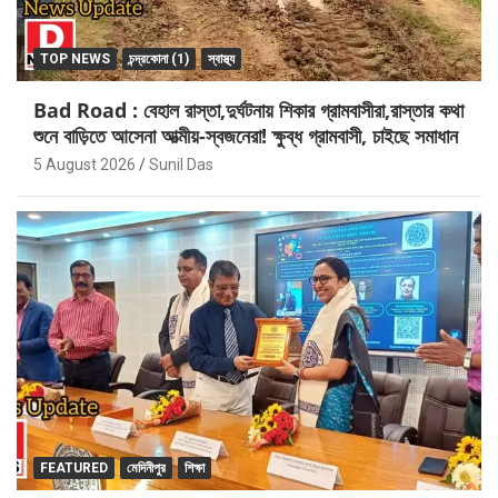
TOP NEWS
চন্দ্রকোনা (1)
স্বাস্থ্য
Bad Road : বেহাল রাস্তা,দুর্ঘটনায় শিকার গ্রামবাসীরা,রাস্তার কথা
শুনে বাড়িতে আসেনা আত্মীয়-স্বজনেরা! ক্ষুব্ধ গ্রামবাসী, চাইছে সমাধান
5 August 2026
Sunil Das
FEATURED
মেদিনীপুর
শিক্ষা