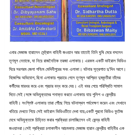
এবার মেজাজ হারালেন সেন্ট্রাল বাহিনী জওয়ান আর তাতেই তিনি ঘুষি মেরে বসলেন
তৃণমূল নেতাকে, যা নিয়ে রাজনৈতিক তরজা এলাকায়। এরকম একটি ভাইরাল ভিডিও
ঘিরে সরগরম জেলা পশ্চিম মেদিনীপুরের সবং এলাকা। ঘটনার সূত্রপাত দু’দিন আগে।
বিজেপির অভিযোগ, ছিনা এলাকায় প্রচারে গেলে তৃণমূল আশ্রিত দুষ্কৃতীরা তাঁদের
কর্মীদের মারধর করে এবং প্রচার বন্ধ করে দেয়। এই খবর পেয়ে পরিস্থিতি সামাল
দিতে সেই।সঙ্গে অভিযুক্তদের শনাক্ত করতে এলাকায় যায় পুলিশ ও কেন্দ্রীয়
বাহিনী। সংশ্লিষ্ট এলাকায় তারা পৌঁছে গিয়ে ঘটনাস্থল পর্যবেক্ষণ করেন এবং সেখানে
খতিয়ে দেখতে গিয়ে সেই ভাইরাল ভিডিওটিতে দেখা যায়,একটি পুরনো ভিডিও ফুটেজ
দেখে অভিযুক্তকে চিহ্নিত করার প্রক্রিয়া চালাচ্ছিলেন ওই কেন্দ্র বাহিনী
জওয়ানরা।সেই প্রক্রিয়া চলাকালীন আচমকায় মেজাজ হারান কেন্দ্রীয় বাহিনীর এক