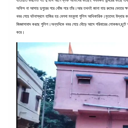
যাতায়াত করলেও গত দু’মাস আগে ব্লক অফিসের কাছেই সর্বমঙ্গলা মন্দিরের কাছে এক
অফিস না আসায় দুপুরের পরে খোঁজ পরে তাঁর।আর তখনই জানা যায় রুমের ভেতরে ক্ষত
খবর পেয়ে ঘটনাস্থলে হাজির হয় বেলদা মহকুমা পুলিস আধিকারিক।মৃতদেহ উদ্ধার
জিজ্ঞাসাবাদ করছে পুলিশ।অন্যদিকে খবর পেয়ে দৌড়ে আসে পরিবারের লোকজন,ছুটে 
করে।