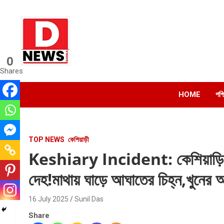
Skip
to
content
0
Dnews
Shares
#Medinipur #News #LatestBengali #NewsBangla
#Medinipur24X7News
HOME
পশ্
TOP NEWS
কেশিয়াড়ী
Keshiary Incident: কেশিয়াড়িতে ব
দেহ!মাথায় ঘাড়ে আঘাতের চিহ্ন,খুনের
16 July 2025
Sunil Das
Share