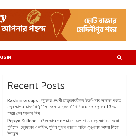
OGIN
Recent Posts
Rashmi Groups : স্কুলের মেধাবী ছাত্রছাত্রীদের উচ্চশিক্ষায় সাহায্য করতে
নতুন আশার আলো’রশ্মি শিক্ষা জ্যোতি স্কলারশিপ’ ! একাধিক স্কুলের 13 জন
পড়ুয়া পেল স্কলার শিপ
Papiya Sultana : অবৈধ ভাবে গরু পাচার ও রূপো পাচারে বড় অভিযান জেলা
পুলিশের! গ্রেফতার একাধিক, পুলিশ সুপার বললেন আইন-শৃঙ্খলায় আমরা জিরো
টলারেন্স