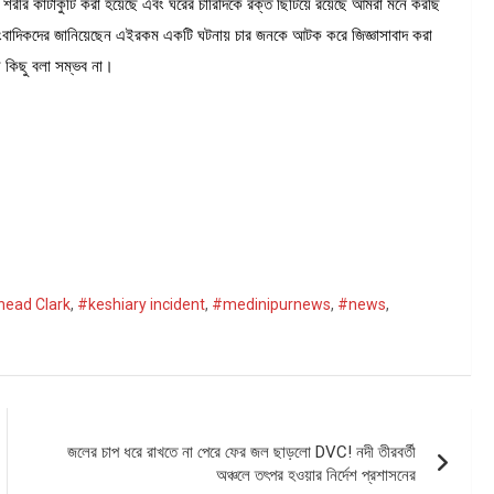
শরীর কাটাকুটি করা হয়েছে এবং ঘরের চারিদিকে রক্ত ছিটিয়ে রয়েছে আমরা মনে করছি
াংবাদিকদের জানিয়েছেন এইরকম একটি ঘটনায় চার জনকে আটক করে জিজ্ঞাসাবাদ করা
ে কিছু বলা সম্ভব না।
head Clark
,
#keshiary incident
,
#medinipurnews
,
#news
,
জলের চাপ ধরে রাখতে না পেরে ফের জল ছাড়লো DVC! নদী তীরবর্তী
অঞ্চলে তৎপর হওয়ার নির্দেশ প্রশাসনের