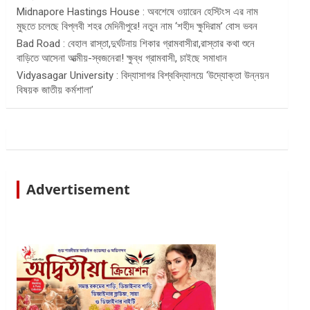
Midnapore Hastings House : অবশেষে ওয়ারেন হেস্টিংস এর নাম
মুছতে চলেছে বিপ্লবী শহর মেদিনীপুরে! নতুন নাম ‘শহীদ ক্ষুদিরাম’ বোস ভবন
Bad Road : বেহাল রাস্তা,দুর্ঘটনায় শিকার গ্রামবাসীরা,রাস্তার কথা শুনে
বাড়িতে আসেনা আত্মীয়-স্বজনেরা! ক্ষুব্ধ গ্রামবাসী, চাইছে সমাধান
Vidyasagar University : বিদ্যাসাগর বিশ্ববিদ্যালয়ে ‘উদ্যোক্তা উন্নয়ন
বিষয়ক জাতীয় কর্মশালা’
Advertisement