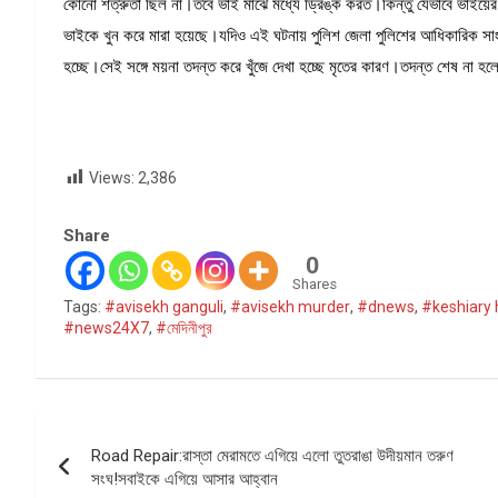
কোনো শত্রুতা ছিল না।তবে ভাই মাঝে মধ্যে ড্রিঙ্ক করত।কিন্তু যেভাবে ভাইয়ের 
ভাইকে খুন করে মারা হয়েছে।যদিও এই ঘটনায় পুলিশ জেলা পুলিশের আধিকারিক স
হচ্ছে।সেই সঙ্গে ময়না তদন্ত করে খুঁজে দেখা হচ্ছে মৃতের কারণ।তদন্ত শেষ না হল
Views:
2,386
Share
0
Shares
Tags:
#avisekh ganguli
,
#avisekh murder
,
#dnews
,
#keshiary 
#news24X7
,
#মেদিনীপুর
Post
Road Repair:রাস্তা মেরামতে এগিয়ে এলো তুতরাঙা উদীয়মান তরুণ
navigation
সংঘ!সবাইকে এগিয়ে আসার আহ্বান