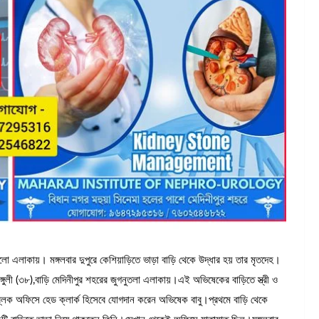
ালো এলাকায়। মঙ্গলবার দুপুরে কেশিয়াড়িতে ভাড়া বাড়ি থেকে উদ্ধার হয় তার মৃতদেহ।
ুলী (৩৮),বাড়ি মেদিনীপুর শহরের জুগনুতলা এলাকায়।এই অভিষেকের বাড়িতে স্ত্রী ও
ড়ি ব্লক অফিসে হেড ক্লার্ক হিসেবে যোগদান করেন অভিষেক বাবু।প্রথমে বাড়ি থেকে