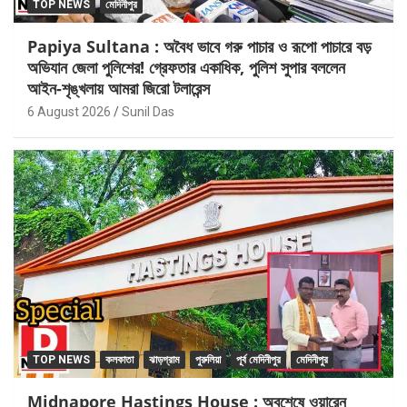
TOP NEWS
মেদিনীপুর
Papiya Sultana : অবৈধ ভাবে গরু পাচার ও রূপো পাচারে বড়
অভিযান জেলা পুলিশের! গ্রেফতার একাধিক, পুলিশ সুপার বললেন
আইন-শৃঙ্খলায় আমরা জিরো টলারেন্স
6 August 2026
Sunil Das
TOP NEWS
কলকাতা
ঝাড়গ্রাম
পুরুলিয়া
পূর্ব মেদিনীপুর
মেদিনীপুর
Midnapore Hastings House : অবশেষে ওয়ারেন