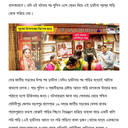
হাসপাতালে। যদি ওই ঘটনার পর পুলিশ এসে ক্রেন দিয়ে এই দুর্ঘটনা গ্রস্থ গাড়ি
থেকে সরিয়ে দেয়।
ফের জাতীয় সড়কের উপর পথ দুর্ঘটনা।যদিও দুর্ঘটনার পর গাড়ির মধ্যেই আটকে
থাকলো চালক। পরে পুলিশ ও স্থানীয়দের চেষ্টায় আহত গাড়ি চালককে উদ্ধার করে
পাঠানো হলো চিকিৎসার জন্য। ঘটনাক্রমে জানা যায় সোমবার ভোরে পশ্চিম
মেদিনীপুর জেলার খড়গপুর বালেশ্বর ১৬ নম্বর জাতীয় সড়কের বেলদা থানার
শ্যামপুরাতে কয়লা বোঝাই গাড়ির পিছনে নিয়ন্ত্রণ হারিয়ে ধাক্কা মারে একটি খালি
লরি গাড়ি।এই দুর্ঘটনায় আহত হন লরি গাড়িতে থাকা দুজন।যাদের মধ্যে একজনের