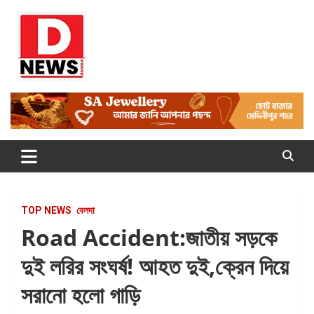
Skip
to
content
Dnews
#Medinipur #News #LatestBengali #NewsBangla
#Medinipur24X7News
TOP NEWS
বেলদা
Road Accident:জাতীয় সড়কে
দুই লরির সংঘর্ষ! আহত দুই,ক্রেন দিয়ে
সরানো হলো গাড়ি