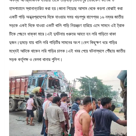
অবস্থা আশঙ্কাজনক হওয়ায় তাকে তড়িঘড়ি মেদিনীপুর মেডিকেল কলেজ ও
হাসপাতালে স্থানান্তরিত করা হয়।জানা গিয়েছে আসাম থেকে কয়লা বোঝাই করা
একটি গাড়ি অন্ধ্রপ্রদেশের দিকে যাওয়ার সময় খড়গপুর বালেশ্বর ১৬ নম্বর জাতীয়
সড়কে একই দিকে যাওয়া একটি খালি গাড়ি নিয়ন্ত্রণ হারিয়ে এসে সামনে এই ট্রাক
টিকে পেছনে ধাক্কা মারে।এই দুর্ঘটনায় গুরুতর আহত হন লরি গাড়িতে থাকা
দুজন।দুমড়ে যায় খালি লরি গাড়িটির সামনের অংশ।বেশ কিছুক্ষণ ধরে গাড়ির
মধ্যেই আটকে থাকেন লরি গাড়ির চালক।এই খবর পেয়ে ঘটনাস্থলে পৌঁছায় জাতীয়
সড়ক কর্তৃপক্ষ ও বেলদা থানার পুলিশ।