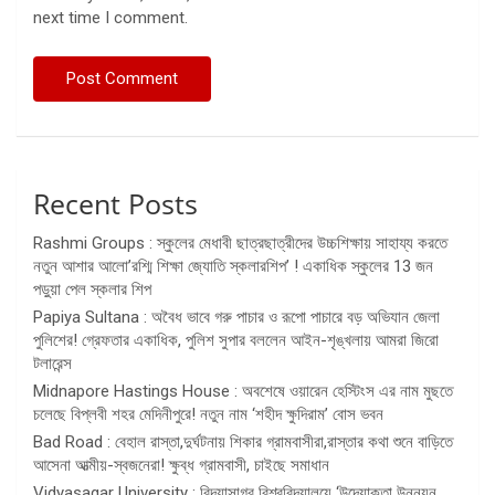
next time I comment.
Recent Posts
Rashmi Groups : স্কুলের মেধাবী ছাত্রছাত্রীদের উচ্চশিক্ষায় সাহায্য করতে
নতুন আশার আলো’রশ্মি শিক্ষা জ্যোতি স্কলারশিপ’ ! একাধিক স্কুলের 13 জন
পড়ুয়া পেল স্কলার শিপ
Papiya Sultana : অবৈধ ভাবে গরু পাচার ও রূপো পাচারে বড় অভিযান জেলা
পুলিশের! গ্রেফতার একাধিক, পুলিশ সুপার বললেন আইন-শৃঙ্খলায় আমরা জিরো
টলারেন্স
Midnapore Hastings House : অবশেষে ওয়ারেন হেস্টিংস এর নাম মুছতে
চলেছে বিপ্লবী শহর মেদিনীপুরে! নতুন নাম ‘শহীদ ক্ষুদিরাম’ বোস ভবন
Bad Road : বেহাল রাস্তা,দুর্ঘটনায় শিকার গ্রামবাসীরা,রাস্তার কথা শুনে বাড়িতে
আসেনা আত্মীয়-স্বজনেরা! ক্ষুব্ধ গ্রামবাসী, চাইছে সমাধান
Vidyasagar University : বিদ্যাসাগর বিশ্ববিদ্যালয়ে ‘উদ্যোক্তা উন্নয়ন