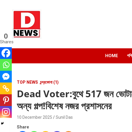
Skip
to
content
0
Dnews
Shares
#Medinipur #News #LatestBengali #NewsBangla
#Medinipur24X7News
HOME
পশ্
TOP NEWS
চন্দ্রকোনা (1)
Dead Voter:বুথে 517 জন ভোটারে ন
অন্য গল্প!বিশেষ নজর প্রশাসনের
10 December 2025
Sunil Das
Share