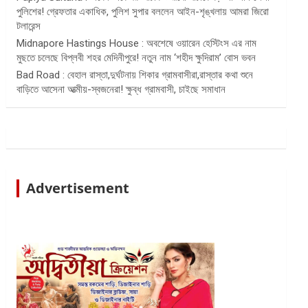
পুলিশের! গ্রেফতার একাধিক, পুলিশ সুপার বললেন আইন-শৃঙ্খলায় আমরা জিরো
টলারেন্স
Midnapore Hastings House : অবশেষে ওয়ারেন হেস্টিংস এর নাম
মুছতে চলেছে বিপ্লবী শহর মেদিনীপুরে! নতুন নাম ‘শহীদ ক্ষুদিরাম’ বোস ভবন
Bad Road : বেহাল রাস্তা,দুর্ঘটনায় শিকার গ্রামবাসীরা,রাস্তার কথা শুনে
বাড়িতে আসেনা আত্মীয়-স্বজনেরা! ক্ষুব্ধ গ্রামবাসী, চাইছে সমাধান
Advertisement