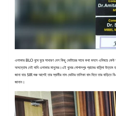
এলাকার BLO বুথে ঘুরে সাধারণ বেশ কিছু ভোটারের সাথে কথা বললে এবিষয়ে কে
অসন্তোষ নেই দাবি এলাকার মানুষের।এই বুথের গোপালপুর গ্রামের বাসিন্দা উত্তম হাত
জানা যায় SIR শুরু আগেই তার স্বামীর নাম ভোটার তালিকা বাদ দিতে তার বাড়িতে বিএ
জানান।