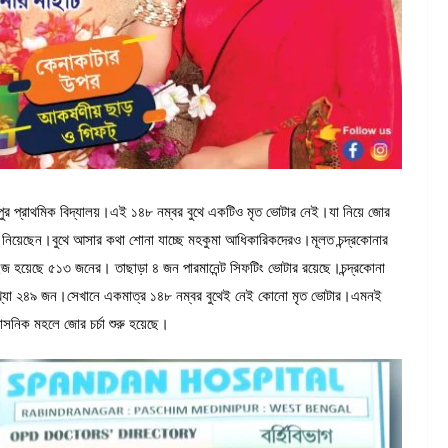
পালপুর প্রাথমিক বিদ্যালয়।এই ১৪৮ নম্বর বুথে একটিও মৃত ভোটার নেই।যা নিয়ে জোর
বর নিয়েছেন।বুথে আসার কথা শোনা যাচ্ছে মহকুমা আধিকারিকদেরও।মূলত চন্দ্রকোনার
হয়েছে ৫১৩ জনের। তাছাড়া ৪ জন পারমানেন্ট সিফটিং ভোটার রয়েছে।চন্দ্রকোনা
ের সংখ্যা ২৪৯ জন।সেখানে একমাত্র ১৪৮ নম্বর বুথেই নেই কোনো মৃত ভোটার।এমনই
শাসনিক মহলে জোর চর্চা শুরু হয়েছে।