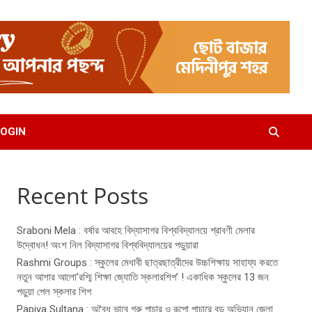
OGIN
Recent Posts
Sraboni Mela : বর্ষার আবহে বিদ্যাসাগর বিশ্ববিদ্যালয়ে শ্রাবণী মেলার
উদ্বোধন! অংশ নিল বিদ্যাসাগর বিশ্ববিদ্যালয়ের পড়ুয়ারা
Rashmi Groups : স্কুলের মেধাবী ছাত্রছাত্রীদের উচ্চশিক্ষায় সাহায্য করতে
নতুন আশার আলো’রশ্মি শিক্ষা জ্যোতি স্কলারশিপ’ ! একাধিক স্কুলের 13 জন
পড়ুয়া পেল স্কলার শিপ
Papiya Sultana : অবৈধ ভাবে গরু পাচার ও রূপো পাচারে বড় অভিযান জেলা