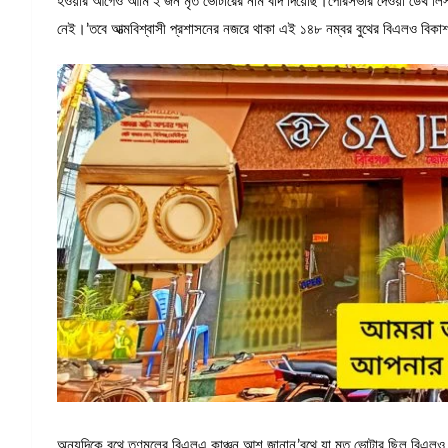
হওয়ার আগেও আমি ২ জন মৃত ভোটারের নাম বাদ দিয়েছি।পৌরসভার দেওয়া ডেথ লিস্ট 
নেই।’তবে আত্মবিশ্বাসী প্রশাসনের নজরে থাকা এই ১৪৮ নম্বর বুথের বিএলও বিকা
অন্যদিকে বুথে তৃণমূলের বিএলএ কাঞ্চন আশ জানান,’বুথে যা মৃত ভোটার ছিল বিএ