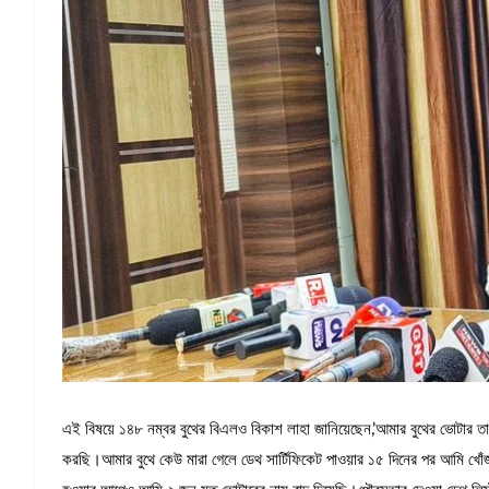
এই বিষয়ে ১৪৮ নম্বর বুথের বিএলও বিকাশ লাহা জানিয়েছেন,’আমার বুথের ভোটা
করছি।আমার বুথে কেউ মারা গেলে ডেথ সার্টিফিকেট পাওয়ার ১৫ দিনের পর আমি খো