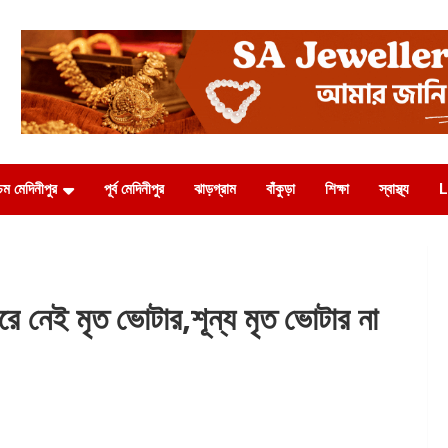
চিম মেদিনীপুর
পূর্ব মেদিনীপুর
ঝাড়গ্রাম
বাঁকুড়া
শিক্ষা
স্বাস্থ্য
L
েই মৃত ভোটার,শূন্য মৃত ভোটার না