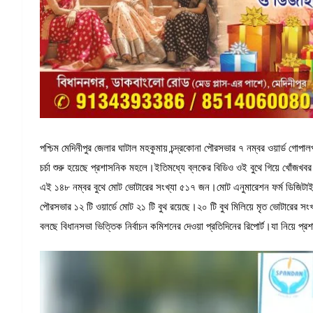
পশ্চিম মেদিনীপুর জেলার ঘাটাল মহকুমায় চন্দ্রকোনা পৌরসভার ৭ নম্বর ওয়ার্ড গো
চর্চা শুরু হয়েছে প্রশাসনিক মহলে।ইতিমধ্যে ব্লকের বিডিও ওই বুথে গিয়ে খোঁজখ
এই ১৪৮ নম্বর বুথে মোট ভোটারের সংখ্যা ৫১৭ জন।মোট এনুমারেশন ফর্ম ডিজিটাইজ 
পৌরসভার ১২ টি ওয়ার্ডে মোট ২১ টি বুথ রয়েছে।২০ টি বুথ মিলিয়ে মৃত ভোটার
বলছে বিধানসভা ভিত্তিক নির্বাচন কমিশনের দেওয়া প্রতিদিনের রিপোর্ট।যা নিয়ে প্র