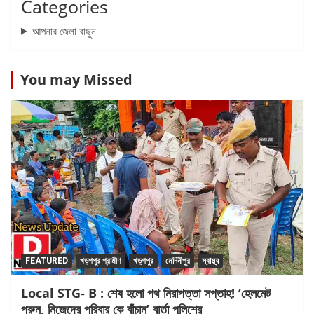
Categories
আপনার জেলা বাছুন
You may Missed
FEATURED
খড়গপুর গ্রামীণ
খড়্গপুর
মেদিনীপুর
স্বাস্থ্য
Local STG- B : শেষ হলো পথ নিরাপত্তা সপ্তাহ! ‘হেলমেট
পরুন, নিজেদের পরিবার কে বাঁচান’ বার্তা পুলিশের