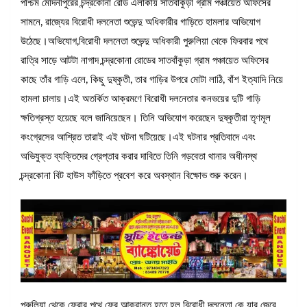
পশ্চিম মেদিনীপুরের চন্দ্রকোনা রোড এলাকায় সাতবাঁকুড়া গ্রাম পঞ্চায়েত অফিসের
সামনে, রাজ্যের বিরোধী দলনেতা শুভেন্দু অধিকারীর গাড়িতে হামলার অভিযোগ
উঠেছে।অভিযোগ,বিরোধী দলনেতা শুভেন্দু অধিকারী পুরুলিয়া থেকে ফিরবার পথে
রাত্রি সাড়ে আটটা নাগাদ চন্দ্রকোনা রোডের সাতবাঁকুড়া গ্রাম পঞ্চায়েত অফিসের
কাছে তাঁর গাড়ি এলে, কিছু দুষ্কৃতী, তার গাড়ির উপরে মোটা লাঠি, বাঁশ ইত্যাদি নিয়ে
হামলা চালায়।এই অতর্কিত আক্রমণে বিরোধী দলনেতার কনভয়ের দুটি গাড়ি
ক্ষতিগ্রস্ত হয়েছে বলে জানিয়েছেন। তিনি অভিযোগ করেছেন দুষ্কৃতীরা তৃণমূল
কংগ্রেসের আশ্রিত তারাই এই ঘটনা ঘটিয়েছে।এই ঘটনার প্রতিবাদে এবং
অভিযুক্ত ব্যক্তিদের গ্রেপ্তার করার দাবিতে তিনি গড়বেতা থানার অধীনস্থ
চন্দ্রকোনা বিট হাউস ফাঁড়িতে প্রবেশ করে অবস্থান বিক্ষোভ শুরু করেন।
পুরুলিয়া থেকে ফেরার পথে ফের আক্রান্ত হতে হল বিরোধী দলনেতা কে যার জেরে