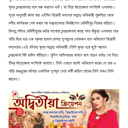
ক্ষুব্ধ চন্দ্রকোনায় বসে শুরু করলেন ধর্না। যা নিয়ে উত্তেজনা সংশ্লিষ্ট এলাকায়।
সূত্র অনুযায়ী জানা যায় এইদিন বিরোধী দলনেতা শুভেন্দু অধিকারী পুরুলিয়া থেকে
দলীয় কার্যক্রম শেষ করার পর সন্ধ্যাবেলায় ফিরছিলেন মেদিনীপুর নিজের বাড়িতে।
কিন্তু পশ্চিম মেদিনীপুরের বর্ডার লাগোয়া চন্দ্রকোনার কাছে সাত বাঁকুড়া এলাকায় তার
গাড়ি ঘিরে ধরে এক প্রস্থ হামলা চালায় তৃণমূলের লোকজন বলে অভিযোগ বিরোধী
দলনেতার।এই ঘটনায় ক্ষুব্ধ শুভেন্দু অধিকারী।তিনি ক্ষুব্ধ হয়ে ছুটে আসেন
চন্দ্রকোনা বিট হাউস ফাঁড়িতে। পুলিশ অফিসারের সামনে বসে পড়েন ধর্নায়।যা নিয়ে
তীব্র উত্তেজনা সংশ্লিষ্ট থানাতে। তিনি এখানে বসেই অভিযোগ করেন যে তার এ
গাড়ি ভাঙচুরের ঘটনায় একাধিক তৃণমূল নেতা কর্মী জড়িত তাদের তিনি নামও তিনি
জানেন।