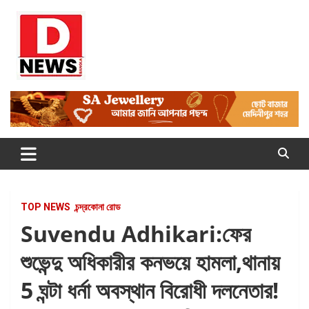
Skip
to
content
Dnews
#Medinipur #News #LatestBengali #NewsBangla
#Medinipur24X7News
TOP NEWS
চন্দ্রকোনা রোড
Suvendu Adhikari:ফের
শুভেন্দু অধিকারীর কনভয়ে হামলা,থানায়
5 ঘন্টা ধর্না অবস্থান বিরোধী দলনেতার!