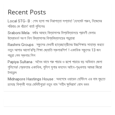
Recent Posts
Local STG- B : শেষ হলো পথ নিরাপত্তা সপ্তাহ! ‘হেলমেট পরুন, নিজেদের
পরিবার কে বাঁচান’ বার্তা পুলিশের
Sraboni Mela : বর্ষার আবহে বিদ্যাসাগর বিশ্ববিদ্যালয়ে শ্রাবণী মেলার
উদ্বোধন! অংশ নিল বিদ্যাসাগর বিশ্ববিদ্যালয়ের পড়ুয়ারা
Rashmi Groups : স্কুলের মেধাবী ছাত্রছাত্রীদের উচ্চশিক্ষায় সাহায্য করতে
নতুন আশার আলো’রশ্মি শিক্ষা জ্যোতি স্কলারশিপ’ ! একাধিক স্কুলের 13 জন
পড়ুয়া পেল স্কলার শিপ
Papiya Sultana : অবৈধ ভাবে গরু পাচার ও রূপো পাচারে বড় অভিযান জেলা
পুলিশের! গ্রেফতার একাধিক, পুলিশ সুপার বললেন আইন-শৃঙ্খলায় আমরা জিরো
টলারেন্স
Midnapore Hastings House : অবশেষে ওয়ারেন হেস্টিংস এর নাম মুছতে
চলেছে বিপ্লবী শহর মেদিনীপুরে! নতুন নাম ‘শহীদ ক্ষুদিরাম’ বোস ভবন