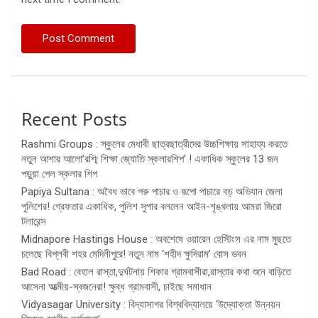
Recent Posts
Rashmi Groups : স্কুলের মেধাবী ছাত্রছাত্রীদের উচ্চশিক্ষায় সাহায্য করতে
নতুন আশার আলো’রশ্মি শিক্ষা জ্যোতি স্কলারশিপ’ ! একাধিক স্কুলের 13 জন
পড়ুয়া পেল স্কলার শিপ
Papiya Sultana : অবৈধ ভাবে গরু পাচার ও রূপো পাচারে বড় অভিযান জেলা
পুলিশের! গ্রেফতার একাধিক, পুলিশ সুপার বললেন আইন-শৃঙ্খলায় আমরা জিরো
টলারেন্স
Midnapore Hastings House : অবশেষে ওয়ারেন হেস্টিংস এর নাম মুছতে
চলেছে বিপ্লবী শহর মেদিনীপুরে! নতুন নাম ‘শহীদ ক্ষুদিরাম’ বোস ভবন
Bad Road : বেহাল রাস্তা,দুর্ঘটনায় শিকার গ্রামবাসীরা,রাস্তার কথা শুনে বাড়িতে
আসেনা আত্মীয়-স্বজনেরা! ক্ষুব্ধ গ্রামবাসী, চাইছে সমাধান
Vidyasagar University : বিদ্যাসাগর বিশ্ববিদ্যালয়ে ‘উদ্যোক্তা উন্নয়ন