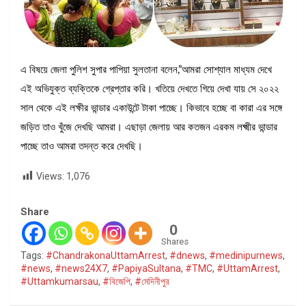
এ বিষয়ে জেলা পুলিশ সুপার পাপিয়া সুলতানা বলেন,”আমরা সোশ্যাল মাধ্যম দেখে
এই অভিযুক্ত ব্যক্তিকে গ্রেপ্তার করি। খতিয়ে দেখতে গিয়ে দেখা যায় সে ২০২২
সাল থেকে এই লক্ষীর ভান্ডার একাউন্টে টাকা পাচ্ছে। কিভাবে হচ্ছে বা কারা এর সঙ্গে
জড়িত তাও খুঁজে দেখছি আমরা। এছাড়া জেলায় আর কতজন এরকম লক্ষ্মীর ভান্ডার
পাচ্ছে তাও আমরা তদন্ত করে দেখছি।
Views:
1,076
Share
0
Shares
Tags:
#ChandrakonaUttamArrest
,
#dnews
,
#medinipurnews
,
#news
,
#news24X7
,
#PapiyaSultana
,
#TMC
,
#UttamArrest
,
#Uttamkumarsau
,
#বিজেপি
,
#মেদিনীপুর