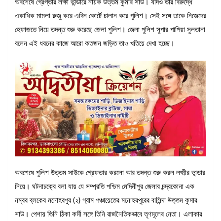
অবশেষে গ্রেপ্তার লক্ষী ভান্ডারে নায়ক উত্তম কুমার সাউ। যদিও তার বিরুদ্ধে
একাধিক মামলা রুজু করে এদিন কোর্টে চালান করে পুলিশ। সেই সঙ্গে তাকে নিজেদের
হেফাজতে নিয়ে তদন্ত শুরু করেছে জেলা পুলিশ। জেলা পুলিশ সুপার পাপিয়া সুলতানা
বলেন এই ধরনের কাজে আরো কতজন জড়িত তাও খতিয়ে দেখা হচ্ছে।
অবশেষে পুলিশ উত্তম সাউকে গ্রেফতার করলো আর তদন্ত শুরু করল লক্ষ্মীর ভান্ডার
নিয়ে। ঘটনাচক্রে বলা যায় যে সম্প্রতি পশ্চিম মেদিনীপুর জেলার চন্দ্রকোনা এক
নম্বর ব্লকের মনোহরপুর (২) গ্রাম পঞ্চায়েতের মনোহরপুরের বাসিন্দা উত্তম কুমার
সাউ। পেশায় তিনি ঠিকা কর্মী সঙ্গে তিনি রাজনৈতিকভাবে তৃণমূলের নেতা। এলাকার