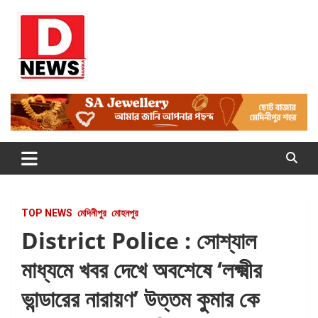
Skip
to
content
Dnews
#Medinipur #News #LatestBengali #NewsBangla
#Medinipur24X7News
TOP NEWS
মেদিনীপুর
মোহনপুর
District Police : সোশ্যাল
মাধ্যমে খবর দেখে অবশেষে ‘লক্ষ্মীর
ভান্ডারের নারায়ণ’ উত্তম কুমার কে