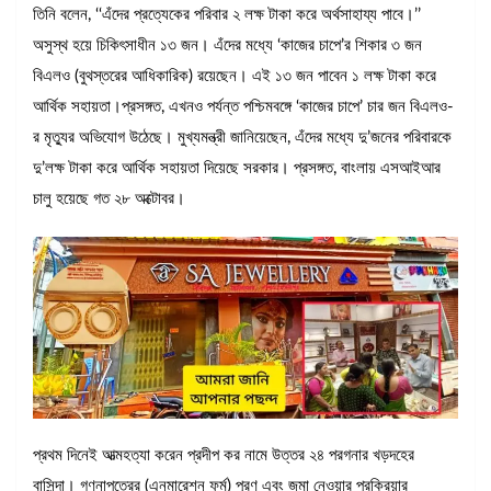
তিনি বলেন, ‘‘এঁদের প্রত্যেকের পরিবার ২ লক্ষ টাকা করে অর্থসাহায্য পাবে।’’
অসুস্থ হয়ে চিকিৎসাধীন ১৩ জন। এঁদের মধ্যে ‘কাজের চাপে’র শিকার ৩ জন
বিএলও (বুথস্তরের আধিকারিক) রয়েছেন। এই ১৩ জন পাবেন ১ লক্ষ টাকা করে
আর্থিক সহায়তা।প্রসঙ্গত, এখনও পর্যন্ত পশ্চিমবঙ্গে ‘কাজের চাপে’ চার জন বিএলও-
র মৃত্যুর অভিযোগ উঠেছে। মুখ্যমন্ত্রী জানিয়েছেন, এঁদের মধ্যে দু’জনের পরিবারকে
দু’লক্ষ টাকা করে আর্থিক সহায়তা দিয়েছে সরকার। প্রসঙ্গত, বাংলায় এসআইআর
চালু হয়েছে গত ২৮ অক্টোবর।
প্রথম দিনেই আত্মহত্যা করেন প্রদীপ কর নামে উত্তর ২৪ পরগনার খড়দহের
বাসিন্দা। গণনাপত্রের (এনুমারেশন ফর্ম) পূরণ এবং জমা নেওয়ার প্রক্রিয়ার