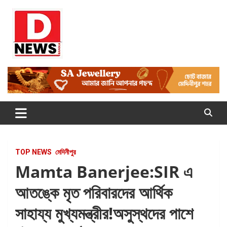
Skip
to
content
Dnews
#Medinipur #News #LatestBengali #NewsBangla
#Medinipur24X7News
TOP NEWS
মেদিনীপুর
Mamta Banerjee:SIR এ
আতঙ্কে মৃত পরিবারদের আর্থিক
সাহায্য মুখ্যমন্ত্রীর!অসুস্থদের পাশে