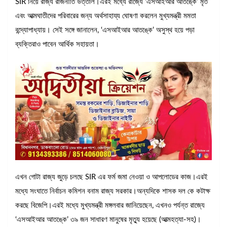
SIR নিয়ে রাজ্য রাজনীতি উত্তাল।এরই মধ্যে রাজ্যে ‘এসআইআর আতঙ্কে’ মৃত
এবং আত্মঘাতীদের পরিবারের জন্য অর্থসাহায্য ঘোষণা করলেন মুখ্যমন্ত্রী মমতা
বন্দ্যোপাধ্যায়। সেই সঙ্গে জানালেন, ‘এসআইআর আতঙ্কে’ অসুস্থ হয়ে পড়া
ব্যক্তিরাও পাবেন আর্থিক সহায়তা।
এখন গোটা রাজ্য জুড়ে চলছে SIR এর ফর্ম জমা নেওয়া ও আপলোডের কাজ।এরই
মধ্যে সংঘাতে নির্বাচন কমিশন বনাম রাজ্য সরকার।অন্যদিকে শাসক দল কে কটাক্ষ
করছে বিজেপি।এরই মধ্যে মুখ্যমন্ত্রী মঙ্গলবার জানিয়েছেন, এখনও পর্যন্ত রাজ্যে
‘এসআইআর আতঙ্কে’ ৩৯ জন সাধারণ মানুষের মৃত্যু হয়েছে (আত্মহত্যা-সহ)।