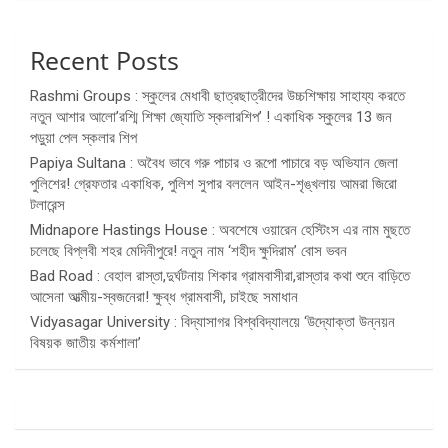
Recent Posts
Rashmi Groups : স্কুলের মেধাবী ছাত্রছাত্রীদের উচ্চশিক্ষায় সাহায্য করতে
নতুন আশার আলো’রশ্মি শিক্ষা জ্যোতি স্কলারশিপ’ ! একাধিক স্কুলের 13 জন
পড়ুয়া পেল স্কলার শিপ
Papiya Sultana : অবৈধ ভাবে গরু পাচার ও রূপো পাচারে বড় অভিযান জেলা
পুলিশের! গ্রেফতার একাধিক, পুলিশ সুপার বললেন আইন-শৃঙ্খলায় আমরা জিরো
টলারেন্স
Midnapore Hastings House : অবশেষে ওয়ারেন হেস্টিংস এর নাম মুছতে
চলেছে বিপ্লবী শহর মেদিনীপুরে! নতুন নাম ‘শহীদ ক্ষুদিরাম’ বোস ভবন
Bad Road : বেহাল রাস্তা,দুর্ঘটনায় শিকার গ্রামবাসীরা,রাস্তার কথা শুনে বাড়িতে
আসেনা আত্মীয়-স্বজনেরা! ক্ষুব্ধ গ্রামবাসী, চাইছে সমাধান
Vidyasagar University : বিদ্যাসাগর বিশ্ববিদ্যালয়ে ‘উদ্যোক্তা উন্নয়ন
বিষয়ক জাতীয় কর্মশালা’