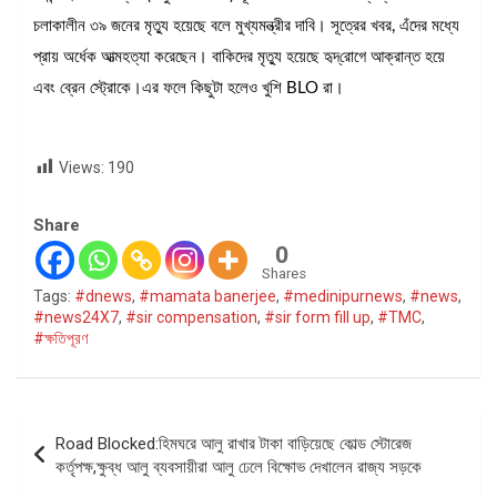
চলাকালীন ৩৯ জনের মৃত্যু হয়েছে বলে মুখ্যমন্ত্রীর দাবি। সূত্রের খবর, এঁদের মধ্যে
প্রায় অর্ধেক আত্মহত্যা করেছেন। বাকিদের মৃত্যু হয়েছে হৃদ্‌রোগে আক্রান্ত হয়ে
এবং ব্রেন স্ট্রোকে।এর ফলে কিছুটা হলেও খুশি BLO রা।
Views:
190
Share
0
Shares
Tags:
#dnews
,
#mamata banerjee
,
#medinipurnews
,
#news
,
#news24X7
,
#sir compensation
,
#sir form fill up
,
#TMC
,
#ক্ষতিপূরণ
Post
Road Blocked:হিমঘরে আলু রাখার টাকা বাড়িয়েছে কোল্ড স্টোরেজ
navigation
কর্তৃপক্ষ,ক্ষুব্ধ আলু ব্যবসায়ীরা আলু ঢেলে বিক্ষোভ দেখালেন রাজ্য সড়কে