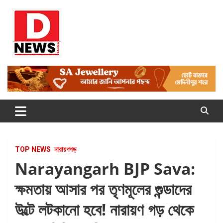
Skip
to
content
Dnews
#Medinipur #News #LatestBengali #NewsBangla
#Medinipur24X7News
TOP NEWS
নারায়ণগড়
Narayangarh BJP Sava:
ক্ষমতায় আসার পর তৃণমূলের গুন্ডাদের
উল্টে লটকানো হবে! নারায়ণ গড় থেকে