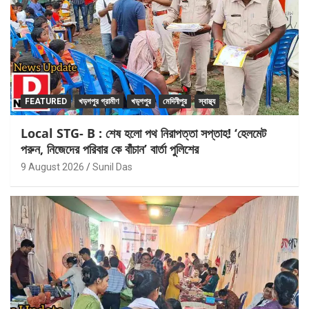
FEATURED
খড়গপুর গ্রামীণ
খড়্গপুর
মেদিনীপুর
স্বাস্থ্য
Local STG- B : শেষ হলো পথ নিরাপত্তা সপ্তাহ! ‘হেলমেট
পরুন, নিজেদের পরিবার কে বাঁচান’ বার্তা পুলিশের
9 August 2026
Sunil Das