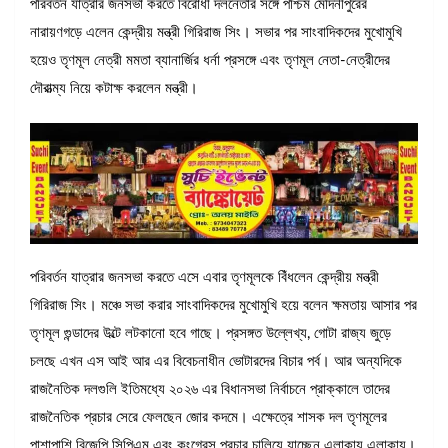
পরিবর্তন যাত্রার জনসভা করতে বিরোধী দলনেতার সঙ্গে পশ্চিম মেদিনীপুরের
নারায়ণগড়ে এলেন কেন্দ্রীয় মন্ত্রী গিরিরাজ সিং। সভার পর সাংবাদিকদের মুখোমুখি
হয়েও তৃণমূল নেত্রী মমতা ব্যানার্জির ধর্না প্রসঙ্গে এবং তৃণমূল নেতা-নেত্রীদের
দৌরাত্ম্য নিয়ে কটাক্ষ করলেন মন্ত্রী।
পরিবর্তন যাত্রার জনসভা করতে এসে এবার তৃণমূলকে বিঁধলেন কেন্দ্রীয় মন্ত্রী
গিরিরাজ সিং। মঞ্চে সভা করার সাংবাদিকদের মুখোমুখি হয়ে বলেন ক্ষমতায় আসার পর
তৃণমূল গুন্ডাদের উল্টে লটকানো হবে গাছে। প্রসঙ্গত উল্লেখ্য, গোটা রাজ্য জুড়ে
চলছে এখন এস আই আর এর বিবেচনাধীন ভোটারদের বিচার পর্ব। আর অন্যদিকে
রাজনৈতিক দলগুলি ইতিমধ্যে ২০২৬ এর বিধানসভা নির্বাচনে প্রাক্কালে তাদের
রাজনৈতিক প্রচার সেরে ফেলছেন জোর কদমে। এক্ষেত্রে শাসক দল তৃণমূলের
পাশাপাশি বিজেপি সিপিএম এবং কংগ্রেস প্রচার চালিয়ে যাচ্ছেন এলাকায় এলাকায়।