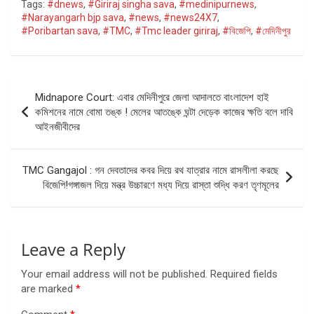
Tags:
#dnews
,
#Giriraj singha sava
,
#medinipurnews
,
#Narayangarh bjp sava
,
#news
,
#news24X7
,
#Poribartan sava
,
#TMC
,
#Tmc leader giriraj
,
#বিজেপি
,
#মেদিনীপুর
Post
Midnapore Court: এবার মেদিনীপুরে জেলা আদালতে বাংলাদেশ হাই
navigation
কমিশনের নামে বোমা তঙ্ক ! মেলের আতঙ্কে ঘন্টা দেড়েক কাজের ক্ষতি বলে দাবি
আইনজীবীদের
TMC Gangajol : গন দেবতাদের কবর দিয়ে রথ যাত্রার নামে রাসলীলা করছে
বিজেপি!গঙ্গাজল দিয়ে মন্ত্র উচ্চারণে মধ্য দিয়ে রাস্তা শুদ্ধি করণ তৃণমূলের
Leave a Reply
Your email address will not be published.
Required fields
are marked
*