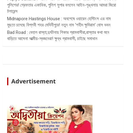
পুলিশের! গ্রেফতার একাধিক, পুলিশ সুপার বললেন আইন-শৃঙ্খলায় আমরা জিরো
টলারেন্স
Midnapore Hastings House : অবশেষে ওয়ারেন হেস্টিংস এর নাম
মুছতে চলেছে বিপ্লবী শহর মেদিনীপুরে! নতুন নাম ‘শহীদ ক্ষুদিরাম’ বোস ভবন
Bad Road : বেহাল রাস্তা,দুর্ঘটনায় শিকার গ্রামবাসীরা,রাস্তার কথা শুনে
বাড়িতে আসেনা আত্মীয়-স্বজনেরা! ক্ষুব্ধ গ্রামবাসী, চাইছে সমাধান
Advertisement