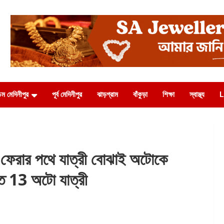
চিম মেদিনীপুর
পূর্ব মেদিনীপুর
ঝাড়গ্রাম
বাঁকুড়া
শিক্ষা
স্বাস্থ্য
L
েরার পথে যাত্রী বোঝাই অটোকে
হত 13 অটো যাত্রী