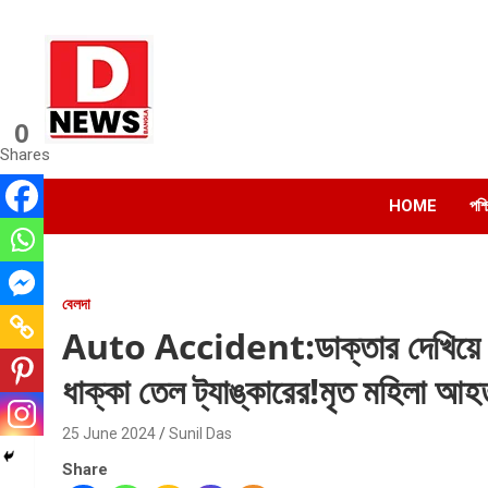
Skip
to
content
0
Dnews
Shares
#Medinipur #News #LatestBengali #NewsBangla
#Medinipur24X7News
HOME
পশ্
বেলদা
Auto Accident:ডাক্তার দেখিয়ে ফ
ধাক্কা তেল ট্যাঙ্কারের!মৃত মহিলা আ
25 June 2024
Sunil Das
Share