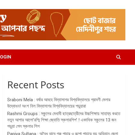
OGIN
Recent Posts
Sraboni Mela : বর্ষার আবহে বিদ্যাসাগর বিশ্ববিদ্যালয়ে শ্রাবণী মেলার
উদ্বোধন! অংশ নিল বিদ্যাসাগর বিশ্ববিদ্যালয়ের পড়ুয়ারা
Rashmi Groups : স্কুলের মেধাবী ছাত্রছাত্রীদের উচ্চশিক্ষায় সাহায্য করতে
নতুন আশার আলো’রশ্মি শিক্ষা জ্যোতি স্কলারশিপ’ ! একাধিক স্কুলের 13 জন
পড়ুয়া পেল স্কলার শিপ
Papiya Sultana : অবৈধ ভাবে গরু পাচার ও রূপো পাচারে বড় অভিযান জেলা