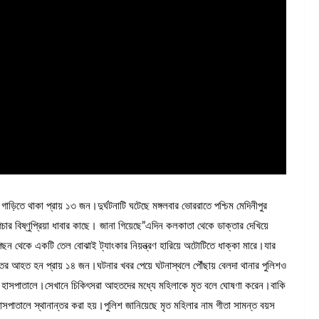
ড়িতে থাকা প্রায় ১৩ জন।দুর্ঘটনাটি ঘটেছে মঙ্গলবার ভোররাতে পশ্চিম মেদিনীপুর
চার বিষ্ণুপ্রিয়া ধাবার কাছে। জানা গিয়েছে”এদিন কলকাতা থেকে ডাক্তার দেখিয়ে
েছন থেকে একটি তেল বোঝাই ট্যাংকার নিয়ন্ত্রণ হারিয়ে অটোটিতে ধাক্কা মারে।যার
 গুরুতর আহত হন প্রায় ১৪ জন।ঘটনার খবর পেয়ে ঘটনাস্থলে পৌঁছায় বেলদা থানার পুলিশও
িটি হাসপাতালে।সেখানে চিকিৎসরা আহতদের মধ্যে মহিলাকে মৃত বলে ঘোষণা করেন।বাকি
াতালে স্থানান্তর করা হয়।পুলিশ জানিয়েছে মৃত মহিলার নাম গীতা সামন্ত বয়স