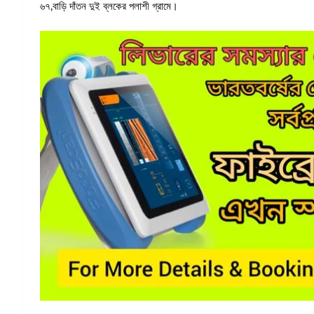
৬৭,বাড়ি দাঁতন দুই ব্লকের পলাশী গ্রামে।