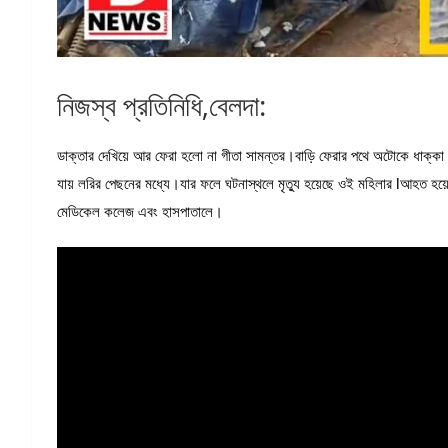
নিজস্ব প্রতিনিধি,বেলদা:
ডাক্তার দেখিয়ে আর ফেরা হলো না গীতা সামন্তর।বাড়ি ফেরার পথে অটোকে ধাক্কা 
যায় লরির পেছনের মধ্যে।যার ফলে ঘটনাস্থলে মৃত্যু হয়েছে ওই মহিলার lআহত হয়
মেডিকেল কলেজ এবং হাসপাতালে।