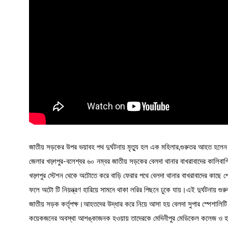
জাতীয় সড়কের উপর ভয়াবহ পথ দুর্ঘটনায় মৃত্যু হল এক মহিলার,গুরুতর আহত হলেন গা
জেলার খড়্গপুর-বলেশ্বর ৬০ নম্বর জাতীয় সড়কের বেলদা থানার বাখরাবাদের কালিবাগি
খড়্গপুর স্টেশন থেকে অটোতে করে বাড়ি ফেরার পথে বেলদা থানার বাখরাবাদের কাছে প
ফলে অটো টি নিয়ন্ত্রণ হারিয়ে সামনে থাকা লরির পিছনে ঢুকে যায়।এই দুর্ঘটনায়
জাতীয় সড়ক কর্তৃপক্ষ।আহতদের উদ্ধার করে নিয়ে আসা হয় বেলদা সুপার স্পেশাল
কয়েকজনের অবস্থা আশঙ্কাজনক হওয়ায় তাদেরকে মেদিনীপুর মেডিকেল কলেজ ও হাসপ