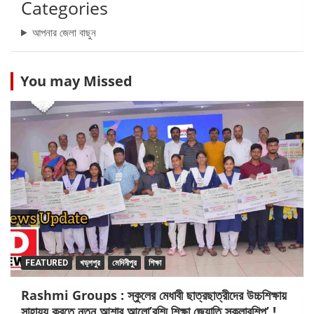
Categories
আপনার জেলা বাছুন
You may Missed
FEATURED
খড়্গপুর
মেদিনীপুর
শিক্ষা
Rashmi Groups : স্কুলের মেধাবী ছাত্রছাত্রীদের উচ্চশিক্ষায়
সাহায্য করতে নতুন আশার আলো’রশ্মি শিক্ষা জ্যোতি স্কলারশিপ’ !