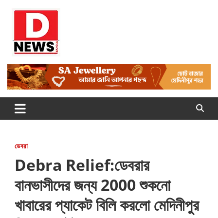
Skip
to
content
Dnews
#Medinipur #News #LatestBengali #NewsBangla
#Medinipur24X7News
ডেবরা
Debra Relief:ডেবরার
বানভাসীদের জন্য 2000 শুকনো
খাবারের প্যাকেট বিলি করলো মেদিনীপুর