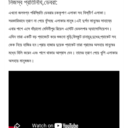
নিজস্ব প্রতিনিধি,ডেবরা:
এখনো জলমগ্ন পরিস্থিতি ডেবরার চককৃপাণ এলাকা সহ বিস্তীর্ণ এলাকা।
সরকারিভাবে ত্রাণ না পেয়ে ফুঁসছে এলাকার মানুষ।এই দুর্গত মানুষের সাহায্যে
এবার পাশে এসে দাঁড়ালো মেদিনীপুর রিয়েল এস্টেট ডেভলপার অ্যাসোসিয়েশন।
এদিন তারা একটি বড় প্যাকেটে করে শুকনো মুড়ি,বিস্কুট চানাচুর,দুধের,প্যাকেট সহ
কেক নিয়ে হাজির হন।প্রায় হাজার দুয়েক প্যাকেট তারা গ্রামের অসহায় মানুষের
মধ্যে বিলি করেন এবং পাশে থাকার আশ্বাস দেন। তাদের ত্রাণ পেয়ে খুশি এলাকার
অসহায় মানুষজন।