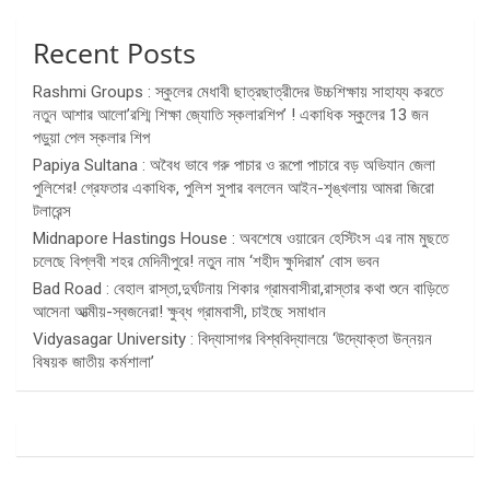
Recent Posts
Rashmi Groups : স্কুলের মেধাবী ছাত্রছাত্রীদের উচ্চশিক্ষায় সাহায্য করতে
নতুন আশার আলো’রশ্মি শিক্ষা জ্যোতি স্কলারশিপ’ ! একাধিক স্কুলের 13 জন
পড়ুয়া পেল স্কলার শিপ
Papiya Sultana : অবৈধ ভাবে গরু পাচার ও রূপো পাচারে বড় অভিযান জেলা
পুলিশের! গ্রেফতার একাধিক, পুলিশ সুপার বললেন আইন-শৃঙ্খলায় আমরা জিরো
টলারেন্স
Midnapore Hastings House : অবশেষে ওয়ারেন হেস্টিংস এর নাম মুছতে
চলেছে বিপ্লবী শহর মেদিনীপুরে! নতুন নাম ‘শহীদ ক্ষুদিরাম’ বোস ভবন
Bad Road : বেহাল রাস্তা,দুর্ঘটনায় শিকার গ্রামবাসীরা,রাস্তার কথা শুনে বাড়িতে
আসেনা আত্মীয়-স্বজনেরা! ক্ষুব্ধ গ্রামবাসী, চাইছে সমাধান
Vidyasagar University : বিদ্যাসাগর বিশ্ববিদ্যালয়ে ‘উদ্যোক্তা উন্নয়ন
বিষয়ক জাতীয় কর্মশালা’