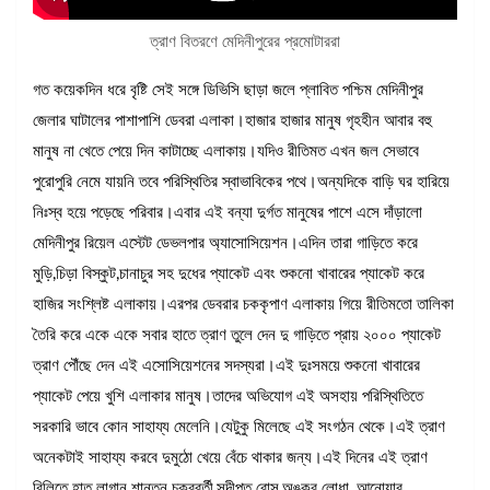
ত্রাণ বিতরণে মেদিনীপুরের প্রমোটাররা
গত কয়েকদিন ধরে বৃষ্টি সেই সঙ্গে ডিভিসি ছাড়া জলে প্লাবিত পশ্চিম মেদিনীপুর
জেলার ঘাটালের পাশাপাশি ডেবরা এলাকা।হাজার হাজার মানুষ গৃহহীন আবার বহু
মানুষ না খেতে পেয়ে দিন কাটাচ্ছে এলাকায়।যদিও রীতিমত এখন জল সেভাবে
পুরোপুরি নেমে যায়নি তবে পরিস্থিতির স্বাভাবিকের পথে।অন্যদিকে বাড়ি ঘর হারিয়ে
নিঃস্ব হয়ে পড়েছে পরিবার।এবার এই বন্যা দুর্গত মানুষের পাশে এসে দাঁড়ালো
মেদিনীপুর রিয়েল এস্টেট ডেভলপার অ্যাসোসিয়েশন।এদিন তারা গাড়িতে করে
মুড়ি,চিড়া বিস্কুট,চানাচুর সহ দুধের প্যাকেট এবং শুকনো খাবারের প্যাকেট করে
হাজির সংশ্লিষ্ট এলাকায়।এরপর ডেবরার চককৃপাণ এলাকায় গিয়ে রীতিমতো তালিকা
তৈরি করে একে একে সবার হাতে ত্রাণ তুলে দেন দু গাড়িতে প্রায় ২০০০ প্যাকেট
ত্রাণ পৌঁছে দেন এই এসোসিয়েশনের সদস্যরা।এই দুঃসময়ে শুকনো খাবারের
প্যাকেট পেয়ে খুশি এলাকার মানুষ।তাদের অভিযোগ এই অসহায় পরিস্থিতিতে
সরকারি ভাবে কোন সাহায্য মেলেনি।যেটুকু মিলেছে এই সংগঠন থেকে।এই ত্রাণ
অনেকটাই সাহায্য করবে দুমুঠো খেয়ে বেঁচে থাকার জন্য।এই দিনের এই ত্রাণ
বিলিতে হাত লাগান শান্তনু চক্রবর্তী,সুদীপ্ত বোস,অঙ্কুর লোধা, আনোয়ার