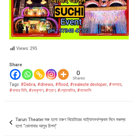
Views:
295
Share
0
Shares
Tags:
#Debra
,
#dnews
,
#flood
,
#realeste devloper
,
#অসহায়
,
#খাবার বিলি
,
#চককৃপাণ
,
#ত্রাণ
,
#প্রোমোটার
,
#বানভাসি
Post
Tarun Theater:শুরু হলো তরুণ থিয়েটারের নাট্যোৎসব!প্রথম দিনে মঞ্চস্থ
navigation
হলো “ভোলাদার আলুর চিপস্”