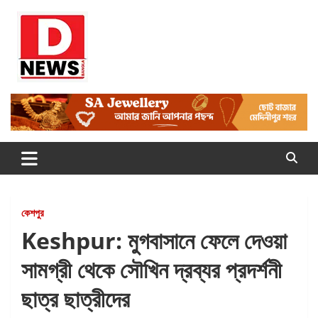
Skip
to
content
Dnews
#Medinipur #News #LatestBengali #NewsBangla
#Medinipur24X7News
কেশপুর
Keshpur: মুগবাসানে ফেলে দেওয়া
সামগ্রী থেকে সৌখিন দ্রব্যর প্রদর্শনী
ছাত্র ছাত্রীদের