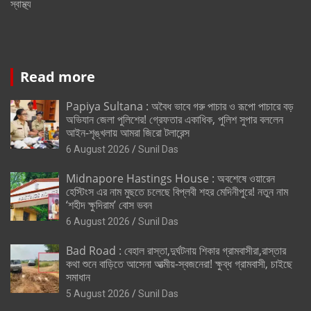
স্বাস্থ্য
Read more
Papiya Sultana : অবৈধ ভাবে গরু পাচার ও রূপো পাচারে বড়
অভিযান জেলা পুলিশের! গ্রেফতার একাধিক, পুলিশ সুপার বললেন
আইন-শৃঙ্খলায় আমরা জিরো টলারেন্স
6 August 2026
Sunil Das
Midnapore Hastings House : অবশেষে ওয়ারেন
হেস্টিংস এর নাম মুছতে চলেছে বিপ্লবী শহর মেদিনীপুরে! নতুন নাম
‘শহীদ ক্ষুদিরাম’ বোস ভবন
6 August 2026
Sunil Das
Bad Road : বেহাল রাস্তা,দুর্ঘটনায় শিকার গ্রামবাসীরা,রাস্তার
কথা শুনে বাড়িতে আসেনা আত্মীয়-স্বজনেরা! ক্ষুব্ধ গ্রামবাসী, চাইছে
সমাধান
5 August 2026
Sunil Das