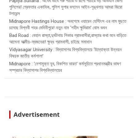
Papiya Sultana : অবৈধ ভাবে গরু পাচার ও রূপো পাচারে বড় অভিযান জেলা
পুলিশের! গ্রেফতার একাধিক, পুলিশ সুপার বললেন আইন-শৃঙ্খলায় আমরা জিরো
টলারেন্স
Midnapore Hastings House : অবশেষে ওয়ারেন হেস্টিংস এর নাম মুছতে
চলেছে বিপ্লবী শহর মেদিনীপুরে! নতুন নাম ‘শহীদ ক্ষুদিরাম’ বোস ভবন
Bad Road : বেহাল রাস্তা,দুর্ঘটনায় শিকার গ্রামবাসীরা,রাস্তার কথা শুনে বাড়িতে
আসেনা আত্মীয়-স্বজনেরা! ক্ষুব্ধ গ্রামবাসী, চাইছে সমাধান
Vidyasagar University : বিদ্যাসাগর বিশ্ববিদ্যালয়ে ‘উদ্যোক্তা উন্নয়ন
বিষয়ক জাতীয় কর্মশালা’
Midnapore : ‘নেশামুক্ত যুব, বিকশিত ভারত’ কর্মসূচিতে প্রধানমন্ত্রীর ভাষণ
সম্প্রচার বিদ্যাসাগর বিশ্ববিদ্যালয়ের
Advertisement