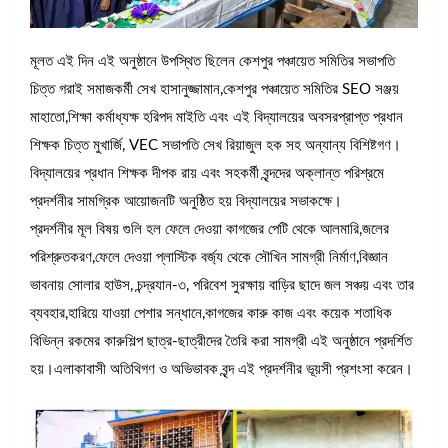
মূলত এই দিন এই অনুষ্ঠানে উপস্থিত ছিলেন কেশপুর পঞ্চায়েত সমিতির সভাপতি
চিত্ত গরাই সমাজকর্মী সেখ হাসানুজ্জামান,কেশপুর পঞ্চায়েত সমিতির SEO সঞ্জয়
মাহাতো,শিক্ষা কর্মাধ্যক্ষ হরিপদ মাইতি এবং এই বিদ্যালয়ের অবসরপ্রাপ্ত প্রধান
শিক্ষক চিত্ত মুখার্জি, VEC সভাপতি সেখ রিয়াজুল হক সহ অন্যান্য বিশিষ্টগণ।
বিদ্যালয়ের প্রধান শিক্ষক দীপক রায় এবং সহকর্মী বৃন্দদের অক্লান্ত পরিশ্রমে
প্রদর্শনীর সামগ্রিক আয়োজনটি অনুষ্ঠিত হয় বিদ্যালয়ের সভাকক্ষে।
প্রদর্শনীর মূল বিষয় গুলি হল ফেলে দেওয়া কাগজের পেটি থেকে আলমারি,জলের
পরিশ্রুতকরণ,ফেলে দেওয়া প্লাস্টিক বর্জ্য থেকে সৌখিন সামগ্রী নির্মাণ,বিজ্ঞান
ভাবনায় সোলার হাউস, চন্দ্রযান-৩, পরিবেশ সুরক্ষায় বাড়ির ছাদে জল সঞ্চয় এবং তার
ব্যবহার,হারিয়ে যাওয়া পেশার সন্ধানে,কাগজের কারু কাজ এবং কয়েক শতাধিক
বিভিন্ন রকমের কারুশিল্প ছাত্র-ছাত্রীদের তৈরি করা সামগ্রী এই অনুষ্ঠানে প্রদর্শিত
হয়।এলাকাবাসী অতিথিগণ ও অভিভাবক বৃন্দ এই প্রদর্শনীর ভূয়সী প্রশংসা করেন।