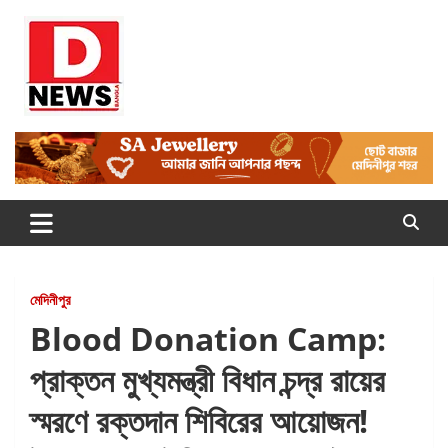
Skip
to
content
Dnews
#Medinipur #News #LatestBengali #NewsBangla
#Medinipur24X7News
মেদিনীপুর
Blood Donation Camp:
প্রাক্তন মুখ্যমন্ত্রী বিধান চন্দ্র রায়ের
স্মরণে রক্তদান শিবিরের আয়োজন!