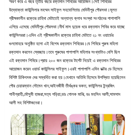
স্মরণ করে এ বছর তৃতীয় বছরে রক্তদান শিবিরের আয়োজন।সেই শিবিরের
উদ্যোক্তা কাউন্সিলার মহম্মদ সাইফুল সহযোগিতায় মেদিনীপুর পৌরসভা।মূলত
গ্রীষ্মকালীন রক্তের চাহিদা মেটাতেই অন্যান্য ক্লাব সংস্থা সংগঠনের পাশাপাশি
এগিয়ে এসেছে মেদিনীপুর পৌরসভা।দীর্ঘ মাস দুয়েক ধরে রক্তদান শিবির করে যাচ্ছে
কাউন্সিলররা।এদিন এই গ্রীষ্মকালীন রক্তের চাহিদা মেটাতে ২১ নং ওয়ার্ডের
গুলমোহরে অনুষ্ঠিত হলো এই বিশেষ রক্তদান শিবিরের।যে শিবিরে পুরুষ মহিলা
রক্তদান করলেন স্বেচ্ছায়।তবে পুরুষের পাশাপাশি মহিলার সংখ্যাটাও বেশি ছিল
এই রক্তদান শিবিরে।প্রায় ২০০ জন রক্তের টার্গেট নিয়েই এ রক্তদান শিবিরের
আয়োজন করেন ওয়ার্ড কাউন্সিলর সাইফুল।এরই পাশাপাশি এদিন ডক্টর ডে হিসেবে
বিশিষ্ট চিকিৎসক দের সম্বর্ধিত করা হয়।যেখানে অতিথি হিসেবে উপস্থিত হয়েছিলেন
পৌর চেয়ারম্যান সৌমেন খান,আইনজীবী তীর্থঙ্কর ভকত, কাউন্সিলর ইন্দ্রজিৎ
পানীগ্রাহী,মৌসুমী হাজরা,সত্য পড়িয়া,ডাঃ গোলক মাঝি, ডঃ মহসিন আলী,সামসাদ
আলী সহ বিশিষ্টজনেরা।