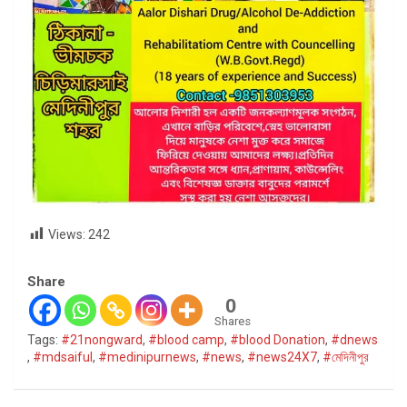
Views:
242
Share
0
Shares
Tags:
#21nongward
,
#blood camp
,
#blood Donation
,
#dnews
,
#mdsaiful
,
#medinipurnews
,
#news
,
#news24X7
,
#মেদিনীপুর