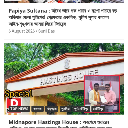
Papiya Sultana : অবৈধ ভাবে গরু পাচার ও রূপো পাচারে বড়
অভিযান জেলা পুলিশের! গ্রেফতার একাধিক, পুলিশ সুপার বললেন
আইন-শৃঙ্খলায় আমরা জিরো টলারেন্স
6 August 2026
Sunil Das
TOP NEWS
কলকাতা
ঝাড়গ্রাম
পুরুলিয়া
পূর্ব মেদিনীপুর
মেদিনীপুর
Midnapore Hastings House : অবশেষে ওয়ারেন