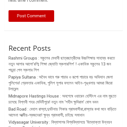
next time I comment.
Recent Posts
Rashmi Groups : স্কুলের মেধাবী ছাত্রছাত্রীদের উচ্চশিক্ষায় সাহায্য করতে
নতুন আশার আলো’রশ্মি শিক্ষা জ্যোতি স্কলারশিপ’ ! একাধিক স্কুলের 13 জন
পড়ুয়া পেল স্কলার শিপ
Papiya Sultana : অবৈধ ভাবে গরু পাচার ও রূপো পাচারে বড় অভিযান জেলা
পুলিশের! গ্রেফতার একাধিক, পুলিশ সুপার বললেন আইন-শৃঙ্খলায় আমরা জিরো
টলারেন্স
Midnapore Hastings House : অবশেষে ওয়ারেন হেস্টিংস এর নাম মুছতে
চলেছে বিপ্লবী শহর মেদিনীপুরে! নতুন নাম ‘শহীদ ক্ষুদিরাম’ বোস ভবন
Bad Road : বেহাল রাস্তা,দুর্ঘটনায় শিকার গ্রামবাসীরা,রাস্তার কথা শুনে বাড়িতে
আসেনা আত্মীয়-স্বজনেরা! ক্ষুব্ধ গ্রামবাসী, চাইছে সমাধান
Vidyasagar University : বিদ্যাসাগর বিশ্ববিদ্যালয়ে ‘উদ্যোক্তা উন্নয়ন